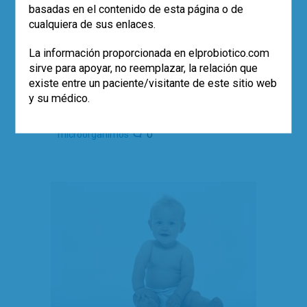
basadas en el contenido de esta página o de
Dr. Francisco Guarner
cualquiera de sus enlaces.
Recorrido por la historia del universo
desde el Big Bang para ver con
La información proporcionada en elprobiotico.com
perspectiva la aparición de las bacterias
sirve para apoyar, no reemplazar, la relación que
y la nuestra propia.
existe entre un paciente/visitante de este sitio web
y su médico.
Leer más
,
,
,
bacterias
Big Bang
células eucariotas
0
microorganimos