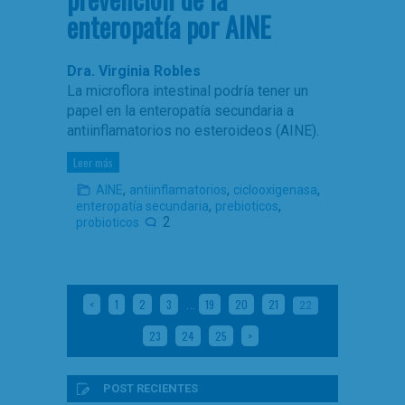
enteropatía por AINE
Dra. Virginia Robles
La microflora intestinal podría tener un
papel en la enteropatía secundaria a
antiinflamatorios no esteroideos (AINE).
Leer más
,
,
,
AINE
antiinflamatorios
ciclooxigenasa
,
,
enteropatía secundaria
prebioticos
2
probioticos
…
<
1
2
3
19
20
21
22
23
24
25
>
POST RECIENTES