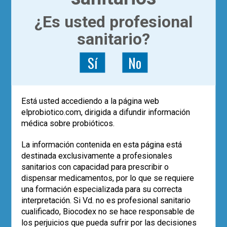
,
,
1
diarrea
práctica clínica
probioticos
¿Es usted profesional
sanitario?
Sí
No
Está usted accediendo a la página web
elprobiotico.com, dirigida a difundir información
médica sobre probióticos.
La información contenida en esta página está
destinada exclusivamente a profesionales
sanitarios con capacidad para prescribir o
dispensar medicamentos, por lo que se requiere
|
ACTUALÍZATE
ARTÍCULOS
una formación especializada para su correcta
El Big Bang y el mundo
interpretación. Si Vd. no es profesional sanitario
microbiano
cualificado, Biocodex no se hace responsable de
los perjuicios que pueda sufrir por las decisiones