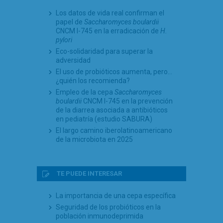
Los datos de vida real confirman el
papel de
Saccharomyces boulardii
CNCM I-745 en la erradicación de
H.
pylori
Eco-solidaridad para superar la
adversidad
El uso de probióticos aumenta, pero…
¿quién los recomienda?
Empleo de la cepa
Saccharomyces
boulardii
CNCM I-745 en la prevención
de la diarrea asociada a antibióticos
en pediatría (estudio SABURA)
El largo camino iberolatinoamericano
de la microbiota en 2025
TE PUEDE INTERESAR
La importancia de una cepa específica
Seguridad de los probióticos en la
población inmunodeprimida