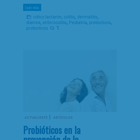
Leer más
,
,
,
cólico lactante
colitis
dermatitis
,
,
,
,
diarrea
enterocolitis
Pediatría
prebioticos
1
probioticos
|
ACTUALÍZATE
ARTÍCULOS
Probióticos en la
prevención de la