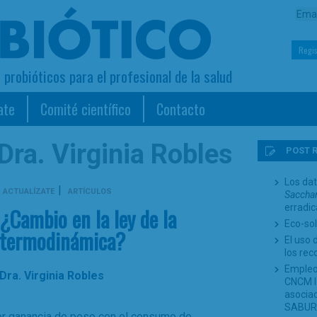
Regis
s probióticos para el profesional de la salud
ate
Comité científico
Contacto
Dra. Virginia Robles
POST 
Los dat
|
ACTUALÍZATE
ARTÍCULOS
Sacchar
erradi
¿Cambio en la ley de la
Eco-sol
termodinámica?
El uso 
los re
Empleo
Dra. Virginia Robles
CNCM I-
asociad
SABUR
or ganancia de peso con el consumo de