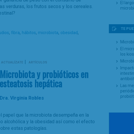
El larg
las verduras, los frutos secos y los cereales.
microb
estinal?
TE PUE
,
,
,
,
,
udios
fibra
hábitos
microbiota
obesidad
Microbi
El mic
los kio
Microb
|
ACTUALÍZATE
ARTÍCULOS
Impacto
Microbiota y probióticos en
intesti
antibió
esteatosis hepática
Las mej
periódi
probiót
Dra. Virginia Robles
el papel que la microbiota desempeña en la
o alcohólica y la obesidad así como el efecto
sobre estas patologías.