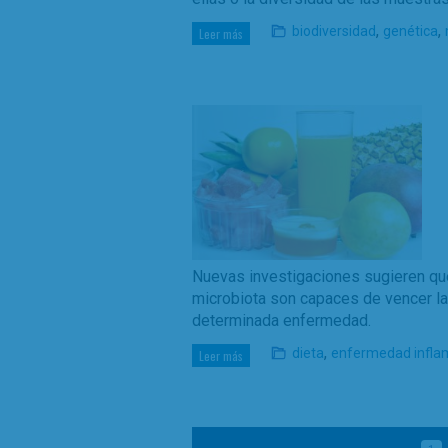
,
,
biodiversidad
genética
Leer más
Nuevas investigaciones sugieren que
microbiota son capaces de vencer la
determinada enfermedad.
,
dieta
enfermedad inflama
Leer más