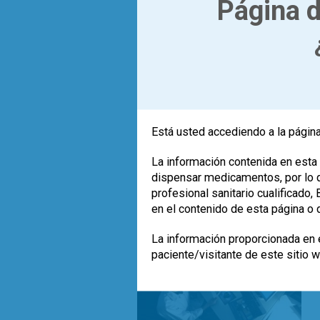
Página d
A nuestro alrededor existe un halo mi
través del cual se nos podría identifi
Está usted accediendo a la página
perspectivas futuras.
La información contenida en esta 
,
,
bacterias
futuro
microb
Leer más
dispensar medicamentos, por lo qu
profesional sanitario cualificado
en el contenido de esta página o 
La información proporcionada en e
paciente/visitante de este sitio 