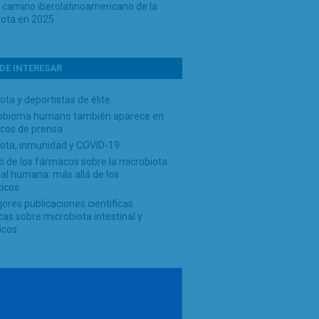
o camino iberolatinoamericano de la
iota en 2025
DE INTERESAR
ota y deportistas de élite
robioma humano también aparece en
scos de prensa
iota, inmunidad y COVID-19
 de los fármacos sobre la microbiota
nal humana: más allá de los
ticos
ores publicaciones científicas
cas sobre microbiota intestinal y
icos