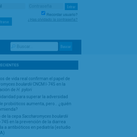
Recordar usuario?
¿Has olvidado la contraseña?
trarse
RECIENTES
os de vida real confirman el papel de
omyces boulardii
CNCM I-745 en la
cación de
H. pylori
idaridad para superar la adversidad
de probióticos aumenta, pero… ¿quién
comienda?
 de la cepa
Saccharomyces boulardii
745 en la prevención de la diarrea
a a antibióticos en pediatría (estudio
A)