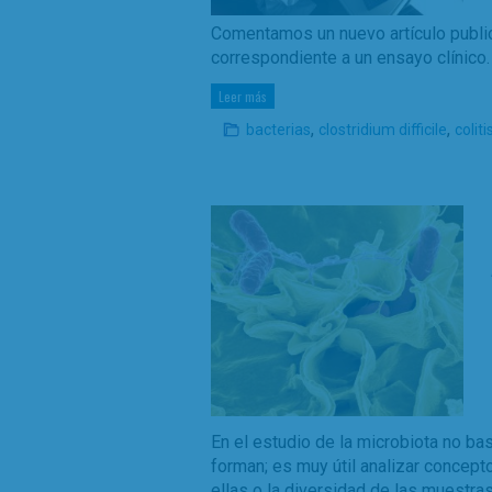
Comentamos un nuevo artículo public
correspondiente a un ensayo clínico.
Leer más
,
,
bacterias
clostridium difficile
coliti
En el estudio de la microbiota no b
forman; es muy útil analizar concept
ellas o la diversidad de las muestras