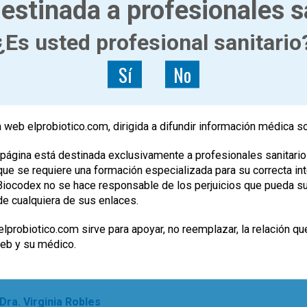
estinada a profesionales s
|
ACTUALÍZATE
ARTÍCULOS
Nuestro “otro yo”
¿Es usted profesional sanitario
microbiológico
Sí
No
Dra. Virginia Robles
crobiano, diferente al del resto de seres, a
car, y cuyo estudio abre la puerta a interesantes
 web elprobiotico.com, dirigida a difundir información médica s
página está destinada exclusivamente a profesionales sanitario
2
iota
e se requiere una formación especializada para su correcta inte
, Biocodex no se hace responsable de los perjuicios que pueda s
de cualquiera de sus enlaces.
|
ACTUALÍZATE
ARTÍCULOS
lprobiotico.com sirve para apoyar, no reemplazar, la relación qu
Más sobre trasplante fecal y
web y su médico.
colitis ulcerosa
Dra. Virginia Robles