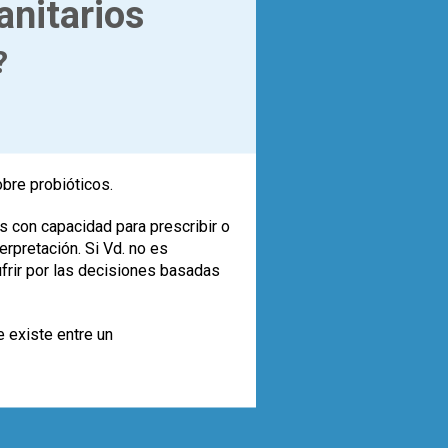
anitarios
?
obre probióticos.
s con capacidad para prescribir o
rpretación. Si Vd. no es
ufrir por las decisiones basadas
e existe entre un