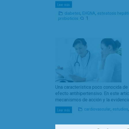
Leer más
,
,
diabetes
EHGNA
esteatosis hepát
1
probioticos
Una característica poco conocida de 
efecto antihipertensivo. En este ar
mecanismos de acción y la evidencia
,
cardiovascular
estudios
Leer más