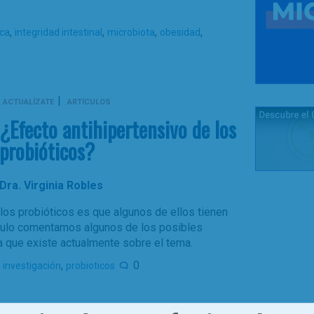
,
,
,
,
ica
integridad intestinal
microbiota
obesidad
|
ACTUALÍZATE
ARTÍCULOS
¿Efecto antihipertensivo de los
probióticos?
Dra. Virginia Robles
los probióticos es que algunos de ellos tienen
tículo comentamos algunos de los posibles
 que existe actualmente sobre el tema.
,
,
0
investigación
probioticos