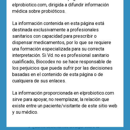
elprobiotico.com, dirigida a difundir información
Los datos de vida real confirman el
médica sobre probióticos.
papel de
Saccharomyces boulardii
CNCM I-745 en la erradicación de
H.
La información contenida en esta página está
pylori
destinada exclusivamente a profesionales
Eco-solidaridad para superar la
sanitarios con capacidad para prescribir o
adversidad
dispensar medicamentos, por lo que se requiere
El uso de probióticos aumenta, pero…
¿quién los recomienda?
una formación especializada para su correcta
Empleo de la cepa
Saccharomyces
interpretación. Si Vd. no es profesional sanitario
boulardii
CNCM I-745 en la prevención
cualificado, Biocodex no se hace responsable de
de la diarrea asociada a antibióticos
los perjuicios que pueda sufrir por las decisiones
en pediatría (estudio SABURA)
basadas en el contenido de esta página o de
El largo camino iberolatinoamericano
cualquiera de sus enlaces.
de la microbiota en 2025
La información proporcionada en elprobiotico.com
sirve para apoyar, no reemplazar, la relación que
TE PUEDE INTERESAR
existe entre un paciente/visitante de este sitio web
y su médico.
Seguridad de los probióticos en la
población inmunodeprimida
¿Cómo deberíamos divulgar sobre la