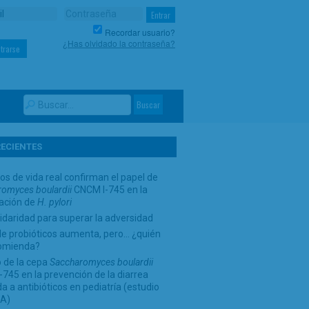
Recordar usuario?
¿Has olvidado la contraseña?
trarse
RECIENTES
os de vida real confirman el papel de
omyces boulardii
CNCM I-745 en la
cación de
H. pylori
idaridad para superar la adversidad
de probióticos aumenta, pero… ¿quién
comienda?
 de la cepa
Saccharomyces boulardii
745 en la prevención de la diarrea
a a antibióticos en pediatría (estudio
A)