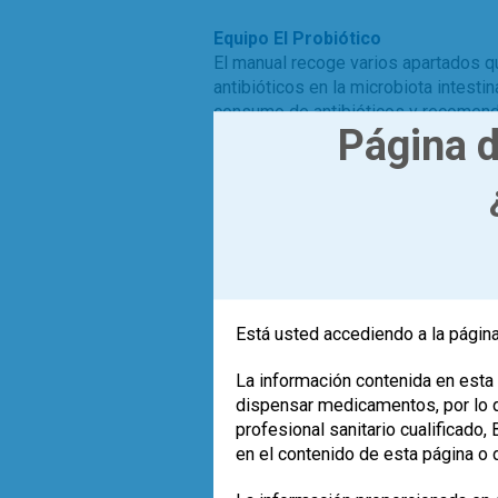
Equipo El Probiótico
El manual recoge varios apartados q
antibióticos en la microbiota intestin
consumo de antibióticos y recomend
Página d
,
,
antibióticos
diarrea
man
Leer más
Está usted accediendo a la página
La información contenida en esta 
dispensar medicamentos, por lo qu
profesional sanitario cualificado
en el contenido de esta página o 