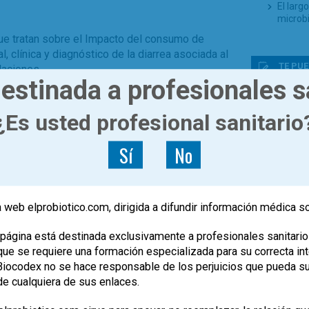
El larg
microb
ue tratan sobre el Impacto del consumo de
al, clínica y diagnóstico de la diarrea asociada al
TE PUE
aciones.
estinada a profesionales s
,
0
ual
microbiota
¿Puede 
de prob
¿Es usted profesional sanitario
alérgic
Probiót
Sí
No
Progra
Probiot
World 
Tenemo
 web elprobiotico.com, dirigida a difundir información médica s
bacteri
Prof. B
página está destinada exclusivamente a profesionales sanitario
e se requiere una formación especializada para su correcta inte
, Biocodex no se hace responsable de los perjuicios que pueda s
de cualquiera de sus enlaces.