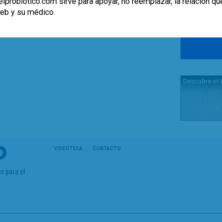
lprobiotico.com sirve para apoyar, no reemplazar, la relación qu
web y su médico.
VIDEOTECA
CONTACTO
s para el