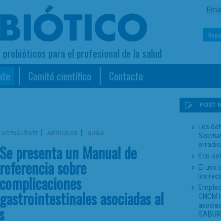
Regis
s probióticos para el profesional de la salud
ate
Comité científico
Contacto
POST 
Los dat
|
|
ACTUALÍZATE
ARTÍCULOS
GUÍAS
Sacchar
erradi
Se presenta un Manual de
Eco-sol
referencia sobre
El uso 
complicaciones
los re
Empleo
gastrointestinales asociadas al
CNCM I-
asociad
s
SABUR