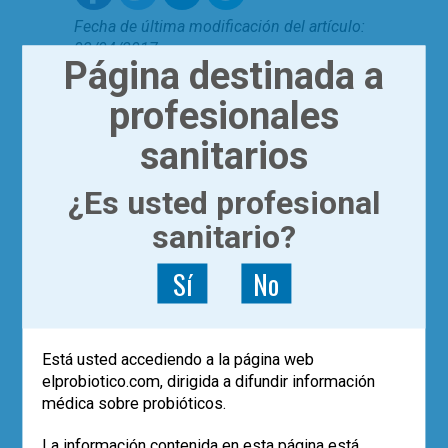
Fecha de última modificación del artículo:
03/04/2017
Página destinada a
microbioma
,
video
profesionales
0 comentarios
sanitarios
DEJA UN COMENTARIO
¿Es usted profesional
sanitario?
Has de ser
un usuario registrado
para
publicar un comentario.
Sí
No
POST RECIENTES
Los datos de vida real confirman el
Está usted accediendo a la página web
papel de
Saccharomyces boulardii
elprobiotico.com, dirigida a difundir información
CNCM I-745 en la erradicación de
H.
pylori
médica sobre probióticos.
Eco-solidaridad para superar la
adversidad
La información contenida en esta página está