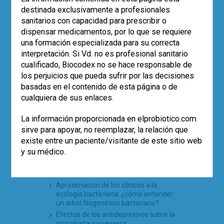
El uso de probióticos aumenta, pero…
destinada exclusivamente a profesionales
¿quién los recomienda?
sanitarios con capacidad para prescribir o
Empleo de la cepa
Saccharomyces
dispensar medicamentos, por lo que se requiere
boulardii
CNCM I-745 en la prevención
una formación especializada para su correcta
de la diarrea asociada a antibióticos
interpretación. Si Vd. no es profesional sanitario
en pediatría (estudio SABURA)
cualificado, Biocodex no se hace responsable de
El largo camino iberolatinoamericano
los perjuicios que pueda sufrir por las decisiones
de la microbiota en 2025
basadas en el contenido de esta página o de
cualquiera de sus enlaces.
TE PUEDE INTERESAR
La información proporcionada en elprobiotico.com
sirve para apoyar, no reemplazar, la relación que
Brote de colitis ulcerosa y Clostridium
existe entre un paciente/visitante de este sitio web
difficile
y su médico.
The American Gut Project
¿Microbiota en leche materna?
Nuevos horizontes
Aproximación de los clínicos a la
ecología bacteriana: ¿cómo entender
un árbol filogenético bacteriano?
Efectos de los antidepresivos sobre la
microbiota y viceversa