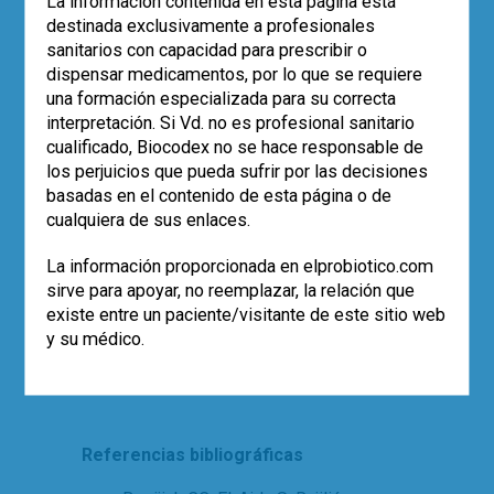
La información contenida en esta página está
comprobó que
la mucosa de intestino
destinada exclusivamente a profesionales
delgado humano percibe la presencia
sanitarios con capacidad para prescribir o
de probióticos, y además de modo
dispensar medicamentos, por lo que se requiere
distinto y específico para cada uno de
una formación especializada para su correcta
los probióticos estudiados
. La
interpretación. Si Vd. no es profesional sanitario
interacción con el epitelio intestinal pone
cualificado, Biocodex no se hace responsable de
en marcha una serie de vías de regulación
los perjuicios que pueda sufrir por las decisiones
del sistema inmune (IL-10), de
basadas en el contenido de esta página o de
proliferación y reparación epitelial,
cualquiera de sus enlaces.
angiogénesis, etc. En definitiva,
empezamos a entender cómo los
La información proporcionada en elprobiotico.com
microorganismos beneficiosos tienen un
sirve para apoyar, no reemplazar, la relación que
impacto en el intestino humano,
aunque
existe entre un paciente/visitante de este sitio web
parezca que están tan perdidos como
y su médico.
una aguja en un pajar
.
Referencias bibliográficas