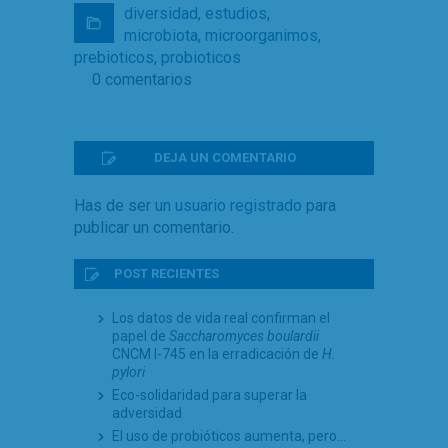
diversidad
,
estudios
,
microbiota
,
microorganimos
,
prebioticos
,
probioticos
0 comentarios
DEJA UN COMENTARIO
Has de ser
un usuario registrado
para
publicar un comentario.
POST RECIENTES
Los datos de vida real confirman el
papel de
Saccharomyces boulardii
CNCM I-745 en la erradicación de
H.
pylori
Eco-solidaridad para superar la
adversidad
El uso de probióticos aumenta, pero…