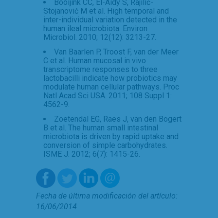
Booijink CC, El-Aidy S, Rajilić-
Stojanović M et al. High temporal and
inter-individual variation detected in the
human ileal microbiota. Environ
Microbiol. 2010; 12(12): 3213-27.
Van Baarlen P, Troost F, van der Meer
C et al. Human mucosal in vivo
transcriptome responses to three
lactobacilli indicate how probiotics may
modulate human cellular pathways. Proc
Natl Acad Sci USA. 2011; 108 Suppl 1:
4562-9.
Zoetendal EG, Raes J, van den Bogert
B et al. The human small intestinal
microbiota is driven by rapid uptake and
conversion of simple carbohydrates.
ISME J. 2012; 6(7): 1415-26.
Fecha de última modificación del artículo:
16/06/2014