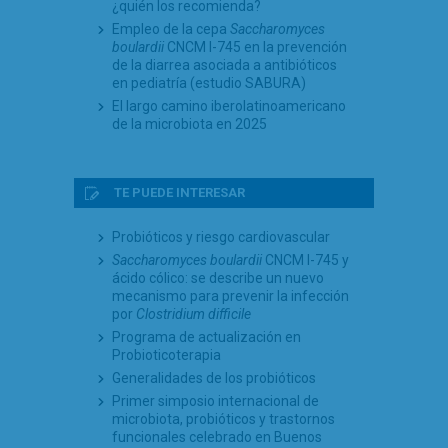
¿quién los recomienda?
Empleo de la cepa
Saccharomyces
boulardii
CNCM I-745 en la prevención
de la diarrea asociada a antibióticos
en pediatría (estudio SABURA)
El largo camino iberolatinoamericano
de la microbiota en 2025
TE PUEDE INTERESAR
Probióticos y riesgo cardiovascular
Saccharomyces boulardii
CNCM I-745 y
ácido cólico: se describe un nuevo
mecanismo para prevenir la infección
por
Clostridium difficile
Programa de actualización en
Probioticoterapia
Generalidades de los probióticos
Primer simposio internacional de
microbiota, probióticos y trastornos
funcionales celebrado en Buenos