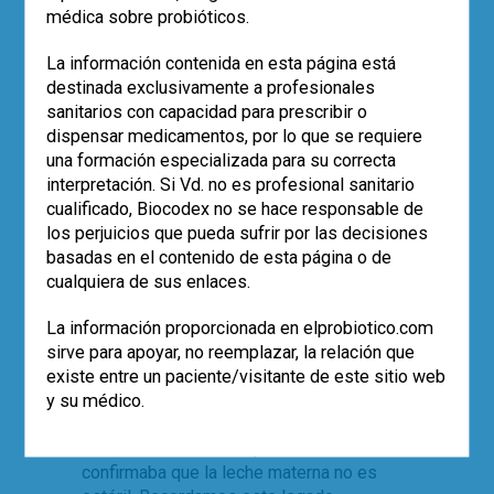
médica sobre probióticos.
La información contenida en esta página está
destinada exclusivamente a profesionales
sanitarios con capacidad para prescribir o
dispensar medicamentos, por lo que se requiere
|
una formación especializada para su correcta
ACTUALÍZATE
ARTÍCULOS
interpretación. Si Vd. no es profesional sanitario
Se cumplen 20 años de la
cualificado, Biocodex no se hace responsable de
publicación científica
los perjuicios que pueda sufrir por las decisiones
donde se confirmó que la
basadas en el contenido de esta página o de
cualquiera de sus enlaces.
leche materna no es estéril
y contenía bacterias
La información proporcionada en elprobiotico.com
sirve para apoyar, no reemplazar, la relación que
lácticas.
existe entre un paciente/visitante de este sitio web
y su médico.
Dr. Guillermo Álvarez Calatayud
Hace veinte años, una publicación
confirmaba que la leche materna no es