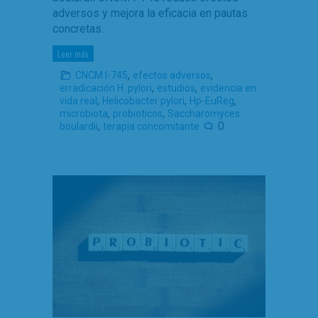
adversos y mejora la eficacia en pautas
concretas.
Leer más
,
,
CNCM I-745
efectos adversos
,
,
erradicación H. pylori
estudios
evidencia en
,
,
,
vida real
Helicobacter pylori
Hp-EuReg
,
,
microbiota
probioticos
Saccharomyces
,
0
boulardii
terapia concomitante