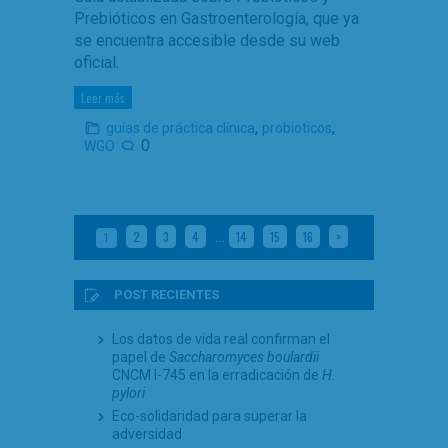
Prebióticos en Gastroenterología, que ya
se encuentra accesible desde su web
oficial.
Leer más
,
,
guías de práctica clínica
probioticos
0
WGO
…
2
3
4
14
15
16
>
1
POST RECIENTES
Los datos de vida real confirman el
papel de
Saccharomyces boulardii
CNCM I-745 en la erradicación de
H.
pylori
Eco-solidaridad para superar la
adversidad