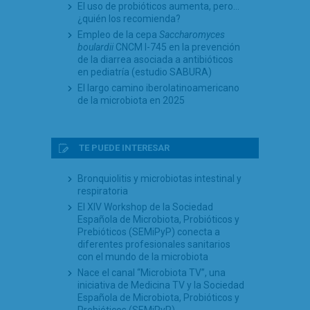
El uso de probióticos aumenta, pero…
¿quién los recomienda?
Empleo de la cepa
Saccharomyces
boulardii
CNCM I-745 en la prevención
de la diarrea asociada a antibióticos
en pediatría (estudio SABURA)
El largo camino iberolatinoamericano
de la microbiota en 2025
TE PUEDE INTERESAR
Bronquiolitis y microbiotas intestinal y
respiratoria
El XIV Workshop de la Sociedad
Española de Microbiota, Probióticos y
Prebióticos (SEMiPyP) conecta a
diferentes profesionales sanitarios
con el mundo de la microbiota
Nace el canal “Microbiota TV”, una
iniciativa de Medicina TV y la Sociedad
Española de Microbiota, Probióticos y