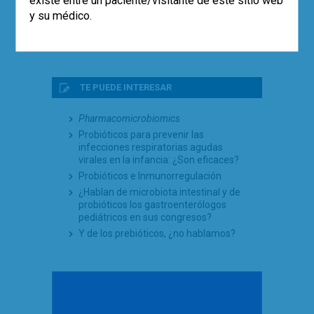
existe entre un paciente/visitante de este sitio web
en pediatría (estudio SABURA)
y su médico.
El largo camino iberolatinoamericano
de la microbiota en 2025
TE PUEDE INTERESAR
Pharmacomicrobiomics
Probióticos para prevenir las
infecciones respiratorias agudas
virales en la infancia: ¿Son eficaces?
Probióticos e Inmunorregulación
¿Hablan de microbiota intestinal y de
probióticos los gastroenterólogos
pediátricos en sus congresos?
Y de los prebióticos, ¿no hablamos?