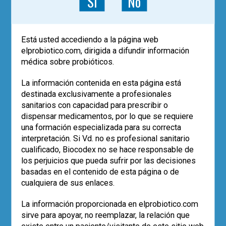
Sí
No
algunos ensayos relacionados con el
virus SARS-CoV-2.
Leer más
Está usted accediendo a la página web
elprobiotico.com, dirigida a difundir información
,
,
COVID-19
eje intestino-pulmón
,
1
médica sobre probióticos.
probioticos
SARS-CoV-2
La información contenida en esta página está
destinada exclusivamente a profesionales
POST RECIENTES
sanitarios con capacidad para prescribir o
dispensar medicamentos, por lo que se requiere
Los datos de vida real confirman el
una formación especializada para su correcta
papel de
Saccharomyces boulardii
interpretación. Si Vd. no es profesional sanitario
CNCM I-745 en la erradicación de
H.
cualificado, Biocodex no se hace responsable de
pylori
los perjuicios que pueda sufrir por las decisiones
Eco-solidaridad para superar la
basadas en el contenido de esta página o de
adversidad
cualquiera de sus enlaces.
El uso de probióticos aumenta, pero…
¿quién los recomienda?
La información proporcionada en elprobiotico.com
Empleo de la cepa
Saccharomyces
sirve para apoyar, no reemplazar, la relación que
boulardii
CNCM I-745 en la prevención
de la diarrea asociada a antibióticos