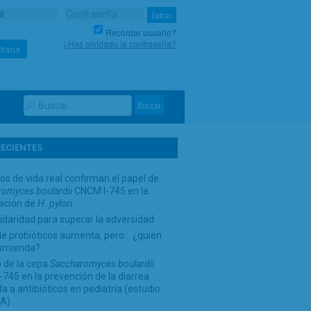
Recordar usuario?
¿Has olvidado la contraseña?
trarse
RECIENTES
os de vida real confirman el papel de
omyces boulardii
CNCM I-745 en la
cación de
H. pylori
idaridad para superar la adversidad
de probióticos aumenta, pero… ¿quién
comienda?
 de la cepa
Saccharomyces boulardii
745 en la prevención de la diarrea
a a antibióticos en pediatría (estudio
A)