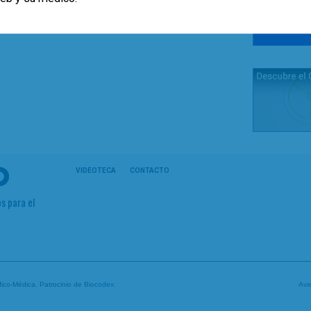
VIDEOTECA
CONTACTO
s para el
tífico-Médica. Patrocinio de
Biocodex
.
Avi