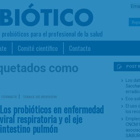
Regis
s probióticos para el profesional de la salud
ate
Comité científico
Contacto
iquetados como
POST 
Los dat
Sacchar
erradi
|
FÓRMATE
TEMAS DE REVISIÓN
Eco-sol
Los probióticos en enfermedad
El uso 
los re
viral respiratoria y el eje
Empleo
intestino pulmón
CNCM I-
asociad
SABUR