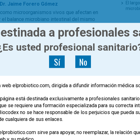
El larg
Dr. Jaime Forero Gómez
microb
s como microorganismos vivos que afectan en
 el balance microbiano intestinal del mismo
óticas son consideradas suplementos
estinada a profesionales s
TE PUE
por vía oral, ejerciendo un efecto preventivo o
rigen viral. Las bacterias localizadas en el
¿Es usted profesional sanitario
Microb
 sistémica y las defensas pulmonares a través
¿Fecalo
n previniendo o disminuyendo la severidad de
Sí
No
Los pro
en viral previniendo las infecciones
antiox
os virus más frecuentes causales de infección,
Ambula
testino-pulmón, las actividades antivirales
Estruct
ensayos relacionados con el virus SARS-CoV-2.
intest
 web elprobiotico.com, dirigida a difundir información médica s
,
,
1
-pulmón
probioticos
SARS-CoV-2
página está destinada exclusivamente a profesionales sanitario
e se requiere una formación especializada para su correcta inte
, Biocodex no se hace responsable de los perjuicios que pueda s
de cualquiera de sus enlaces.
lprobiotico.com sirve para apoyar, no reemplazar, la relación qu
web y su médico.