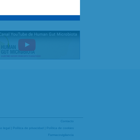
Contacto
so legal
|
Política de privacidad
|
Política de cookies
Farmacovigilancia