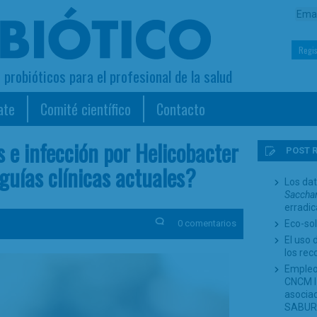
Regis
s probióticos para el profesional de la salud
ate
Comité científico
Contacto
s e infección por Helicobacter
POST 
 guías clínicas actuales?
Los dat
Sacchar
erradi
0 comentarios
Eco-sol
El uso 
los re
Empleo
CNCM I-
asociad
SABUR