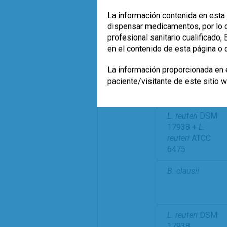
La información contenida en esta 
dispensar medicamentos, por lo qu
profesional sanitario cualificado
en el contenido de esta página o 
LGG +
B. lactis
Bb12
La información proporcionada en e
paciente/visitante de este sitio 
L. reuteri
DSM
17938 +
L.
reuteri
ATCC
6475
B. clausii
L. reuteri
DSM
17938