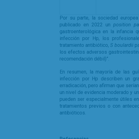
Por su parte, la sociedad europea
publicado en 2022 un
position pa
gastroenterológica en la infancia
infección por Hp, los profesional
tratamiento antibiótico,
S boulardii
pa
los efectos adversos gastrointestin
recomendación débil)”.
En resumen, la mayoría de las guí
infección por Hp describen un gr
erradicación, pero afirman que sería
un nivel de evidencia moderado y u
pueden ser especialmente útiles en 
tratamientos previos o con anteced
antibióticos.
Referencias