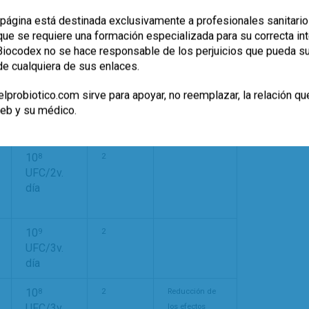
con la terapia
página está destinada exclusivamente a profesionales sanitario
de primera
e se requiere una formación especializada para su correcta inte
línea.
, Biocodex no se hace responsable de los perjuicios que pueda s
de cualquiera de sus enlaces.
10
–
9
2
Reducción de
10
/2v.
10
los efectos
lprobiotico.com sirve para apoyar, no reemplazar, la relación qu
día
colaterales
web y su médico.
relacionados
con la terapia.
10
8
2
UFC/2v.
día
10
9
2
UFC/3v.
día
10
8
2
Reducción de
UFC/3v.
los efectos