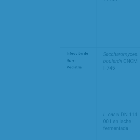
Saccharomyces.
Infección de
boulardii
CNCM
Hp en
I-745
Pediatría
L. casei
DN 114
001 en leche
fermentada