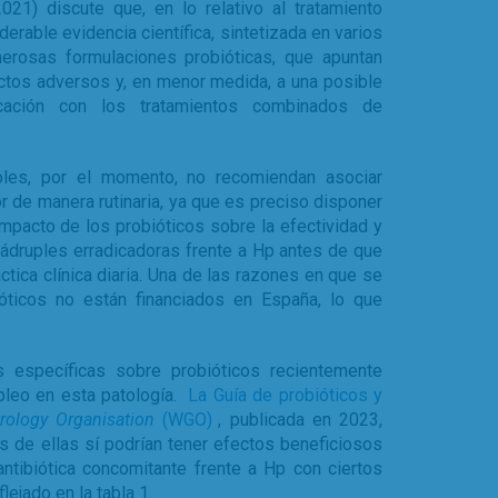
021) discute que, en lo relativo al tratamiento
derable evidencia científica, sintetizada en varios
erosas formulaciones probióticas, que apuntan
ctos adversos y, en menor medida, a una posible
cación con los tratamientos combinados de
les, por el momento, no recomiendan asociar
or de manera rutinaria, ya que es preciso disponer
mpacto de los probióticos sobre la efectividad y
uádruples erradicadoras frente a Hp antes de que
tica clínica diaria. Una de las razones en que se
óticos no están financiados en España, lo que
s específicas sobre probióticos recientemente
pleo en esta patología.
La Guía de probióticos y
rology Organisation
(WGO)
, publicada en 2023,
s de ellas sí podrían tener efectos beneficiosos
 antibiótica concomitante frente a Hp con ciertos
ejado en la tabla 1.