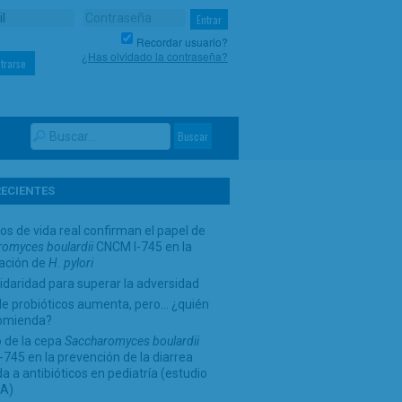
Recordar usuario?
¿Has olvidado la contraseña?
trarse
RECIENTES
os de vida real confirman el papel de
omyces boulardii
CNCM I-745 en la
cación de
H. pylori
idaridad para superar la adversidad
de probióticos aumenta, pero… ¿quién
comienda?
 de la cepa
Saccharomyces boulardii
745 en la prevención de la diarrea
a a antibióticos en pediatría (estudio
A)