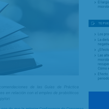
El larg
microb
TE PUE
Los pro
La die
negativ
¿Efecto
Las alt
microbi
recuper
Cómo ex
Efecto 
periodo
comendaciones de las Guías de Práctica
tes en relación con el empleo de probióticos
pylori
a eco de que la anterior Conferencia de Consenso