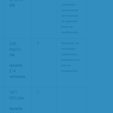
día
colaterales
relacionados
con la terapia
de segunda
línea con
levofloxacino.
250
1
Reducción de
mg/2v.
los efectos
día
colaterales y
aumento de la
durante
tasa de
2-4
erradicación.
semanas
10
10
2
UFC/día
durante