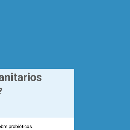
anitarios
?
obre probióticos.