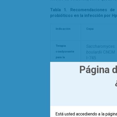
Tabla 1. Recomendaciones de
probióticos en la infección por Hp
Indicación
Cepa
Saccharomyces.
Terapia
boulardii
CNCM
coadyuvante
I-745
para la
erradicación
Página d
de Hp en
adultos
L. rhamnosus
GG
Está usted accediendo a la página