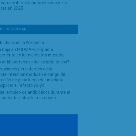
o camino iberolatinoamericano de la
iota en 2025
DE INTERESAR
bióticos en la Wikipedia
ta baja en FODMAPs impacta
amente en la microbiota intestinal
 antihipertensivo de los probióticos?
eraciones persistentes de la
ota intestinal modulan el rango de
ación de peso luego de una dieta.
plicar el “efecto yo-yo”
del empleo de antibióticos durante el
 perinatal sobre la microbiota