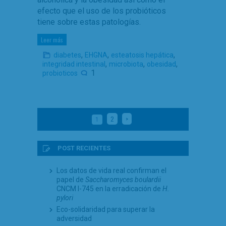
efecto que el uso de los probióticos
tiene sobre estas patologías.
Leer más
,
,
,
diabetes
EHGNA
esteatosis hepática
,
,
,
integridad intestinal
microbiota
obesidad
1
probioticos
2
>
1
POST RECIENTES
Los datos de vida real confirman el
papel de
Saccharomyces boulardii
CNCM I-745 en la erradicación de
H.
pylori
Eco-solidaridad para superar la
adversidad