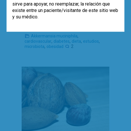
sirve para apoyar, no reemplazar, la relación que
microbiota intestinal, parece tener un
existe entre un paciente/visitante de este sitio web
papel en patologías como la obesidad y
y su médico.
la diabetes mellitus 2.
Leer más
,
Akkermansia muciniphila
,
,
,
,
cardiovascular
diabetes
dieta
estudios
,
2
microbiota
obesidad