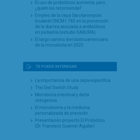
El uso de probióticos aumenta, pero…
¿quién los recomienda?
Empleo de la cepa
Saccharomyces
boulardii
CNCM I-745 en la prevención
de la diarrea asociada a antibióticos
en pediatría (estudio SABURA)
El largo camino iberolatinoamericano
de la microbiota en 2025
TE PUEDE INTERESAR
La importancia de una cepa específica
The Diet Switch Study
Microbiota intestinal y dieta
cetogénica
El microbioma y la medicina
personalizada de precisión
Presentación proyecto El Probiótico
(Dr. Francisco Guarner Aguilar)