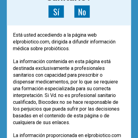
Sí
No
Está usted accediendo a la página web
elprobiotico.com, dirigida a difundir información
médica sobre probióticos.
La información contenida en esta página está
destinada exclusivamente a profesionales
sanitarios con capacidad para prescribir o
dispensar medicamentos, por lo que se requiere
|
ACTUALÍZATE
ARTÍCULOS
una formación especializada para su correcta
Obesidad, Diabetes
mellitus
interpretación. Si Vd. no es profesional sanitario
tipo 2 y
Akkermansia
cualificado, Biocodex no se hace responsable de
los perjuicios que pueda sufrir por las decisiones
muciniphila
basadas en el contenido de esta página o de
cualquiera de sus enlaces.
Akkermansia muciniphila, una de las
La información proporcionada en elprobiotico.com
bacterias más abundantes de la