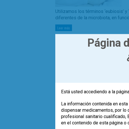
Utilizamos los términos ‘eubiosis’ y 
diferentes de la microbiota, en func
Leer más
,
,
,
antibióticos
diarrea
dieta
enfermed
Página d
,
,
1
microbiota
obesidad
probioticos
Está usted accediendo a la página
La información contenida en esta 
dispensar medicamentos, por lo qu
profesional sanitario cualificado
en el contenido de esta página o 