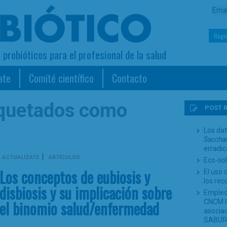
Regis
s probióticos para el profesional de la salud
ate
Comité científico
Contacto
iquetados como
POST 
Los dat
Sacchar
erradi
|
ACTUALÍZATE
ARTÍCULOS
Eco-sol
Los conceptos de eubiosis y
El uso 
los re
disbiosis y su implicación sobre
Empleo
el binomio salud/enfermedad
CNCM I-
asociad
SABUR