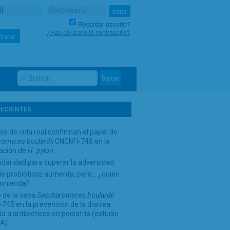
Recordar usuario?
¿Has olvidado la contraseña?
trarse
RECIENTES
os de vida real confirman el papel de
omyces boulardii
CNCM I-745 en la
cación de
H. pylori
idaridad para superar la adversidad
de probióticos aumenta, pero… ¿quién
comienda?
 de la cepa
Saccharomyces boulardii
745 en la prevención de la diarrea
a a antibióticos en pediatría (estudio
A)