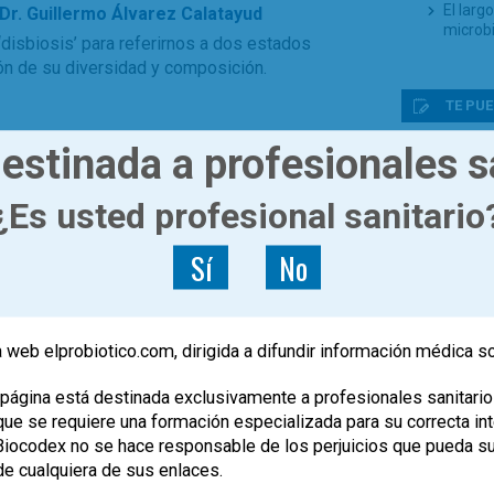
El larg
Dr. Guillermo Álvarez Calatayud
microb
‘disbiosis’ para referirnos a dos estados
ión de su diversidad y composición.
TE PUE
,
,
,
ad inflamatoria intestinal
eubiosis
hábitos
estinada a profesionales s
Present
America
Prebió
¿Es usted profesional sanitario
El top 
evidenc
Sí
No
probiót
Nueva e
Prebiót
Los pro
 web elprobiotico.com, dirigida a difundir información médica s
de gene
Dos nue
difusió
página está destinada exclusivamente a profesionales sanitario
e se requiere una formación especializada para su correcta inte
, Biocodex no se hace responsable de los perjuicios que pueda s
de cualquiera de sus enlaces.