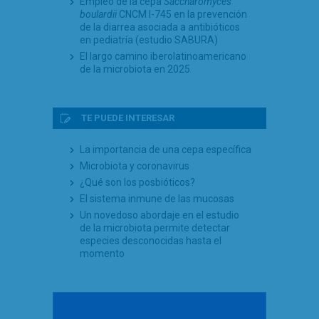
Empleo de la cepa
Saccharomyces
boulardii
CNCM I-745 en la prevención
de la diarrea asociada a antibióticos
en pediatría (estudio SABURA)
El largo camino iberolatinoamericano
de la microbiota en 2025
TE PUEDE INTERESAR
La importancia de una cepa específica
Microbiota y coronavirus
¿Qué son los posbióticos?
El sistema inmune de las mucosas
Un novedoso abordaje en el estudio
de la microbiota permite detectar
especies desconocidas hasta el
momento