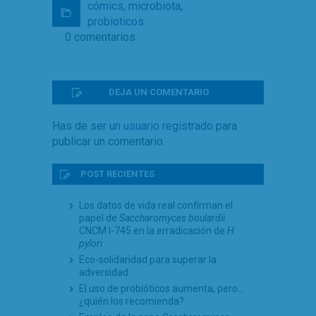
cómics
,
microbiota
,
probioticos
0 comentarios
DEJA UN COMENTARIO
Has de ser
un usuario registrado
para
publicar un comentario.
POST RECIENTES
Los datos de vida real confirman el
papel de
Saccharomyces boulardii
CNCM I-745 en la erradicación de
H.
pylori
Eco-solidaridad para superar la
adversidad
El uso de probióticos aumenta, pero…
¿quién los recomienda?