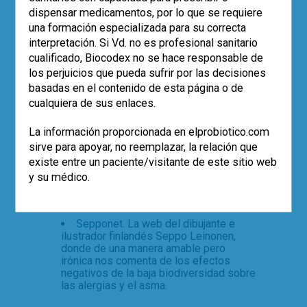
BEATRiCE the BiOLOGiST
Realizado
dispensar medicamentos, por lo que se requiere
por una bióloga y aparecido el 3 de
septiembre de 2014.
una formación especializada para su correcta
interpretación. Si Vd. no es profesional sanitario
El sitio web, patrocinado por
Danone
cualificado, Biocodex no se hace responsable de
México
, tiene por objetivo mostrar a los
niños y niñas mexicanos los beneficios
los perjuicios que pueda sufrir por las decisiones
de los probióticos en su salud, y al
basadas en el contenido de esta página o de
mismo tiempo los educa y entrega
cualquiera de sus enlaces.
contenidos a través de juegos,
caricaturas y cápsulas animadas.
La información proporcionada en elprobiotico.com
Realizada por la dibujante canadiense
sirve para apoyar, no reemplazar, la relación que
Rina Piccolo en su simpática tira
Tina´s
existe entre un paciente/visitante de este sitio web
Groove
, donde suele referirse a los
y su médico.
problemas de salud de la población de
edad más avanzada, y publicada en la
web The cartoonist group.
Sepponet
. La web del dibujante e
ilustrador finlandés Seppo Leinonen,
donde de una manera amable pero
irónica nos comenta de los efectos
negativos de la baja biodiversidad sobre
las alergias y el asma.