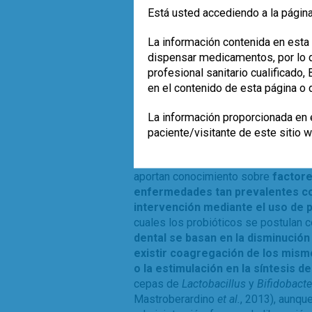
Clostridia
) y
Bacteroidetes
fueron más
Está usted accediendo a la página
otro lado, las bacterias de la clase
Ba
muestras procedentes de las cavida
La información contenida en esta 
mayor proporción de
Actinobacteria
.
dispensar medicamentos, por lo qu
sólo información taxonómica sobre d
profesional sanitario cualificado
funcionales y metabólicas presentes
en el contenido de esta página o 
estudio puso de manifiesto que en la
encontrábamos genes relacionados 
La información proporcionada en e
bacteriocinas, entre otros.
paciente/visitante de este sitio 
Estos hallazgos preliminares deberá
aportan conocimiento sobre
factore
enfermedades tan prevalentes com
intervención mediante el uso de 
cuales los probióticos se postulan
dental se basan en la disminución 
existir coagregación de los mis
o la estimulación en la síntesis d
cepas de
Lactobacillus
y
Bifidobact
Mastroberardino
et al.
, 2013), aunqu