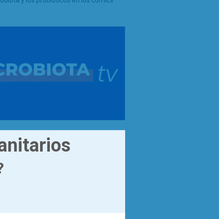
obiota y los probióticos en los cómics
anitarios
?