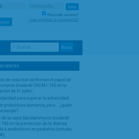
Recordar usuario?
¿Has olvidado la contraseña?
trarse
RECIENTES
os de vida real confirman el papel de
omyces boulardii
CNCM I-745 en la
cación de
H. pylori
idaridad para superar la adversidad
de probióticos aumenta, pero… ¿quién
comienda?
 de la cepa
Saccharomyces boulardii
745 en la prevención de la diarrea
a a antibióticos en pediatría (estudio
A)