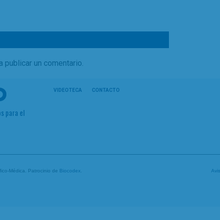
a publicar un comentario.
VIDEOTECA
CONTACTO
s para el
tífico-Médica. Patrocinio de
Biocodex
.
Avi