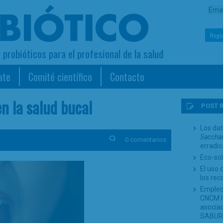
Regis
s probióticos para el profesional de la salud
ate
Comité científico
Contacto
en la salud bucal
POST 
Los dat
Sacchar
0 comentarios
erradi
Eco-sol
El uso 
los re
Empleo
CNCM I-
asociad
SABUR