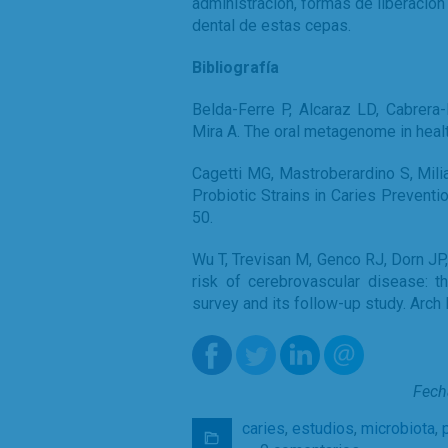
administración, formas de liberación 
dental de estas cepas.
Bibliografía
Belda-Ferre P, Alcaraz LD, Cabrera
Mira A. The oral metagenome in healt
Cagetti MG, Mastroberardino S, Mil
Probiotic Strains in Caries Preventi
50.
Wu T, Trevisan M, Genco RJ, Dorn JP
risk of cerebrovascular disease: th
survey and its follow-up study. Arch
Fech
caries
,
estudios
,
microbiota
,