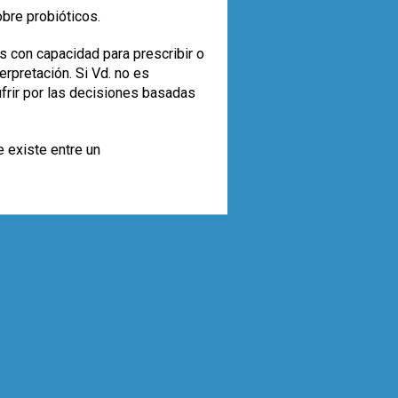
obre probióticos.
s con capacidad para prescribir o
rpretación. Si Vd. no es
ufrir por las decisiones basadas
e existe entre un