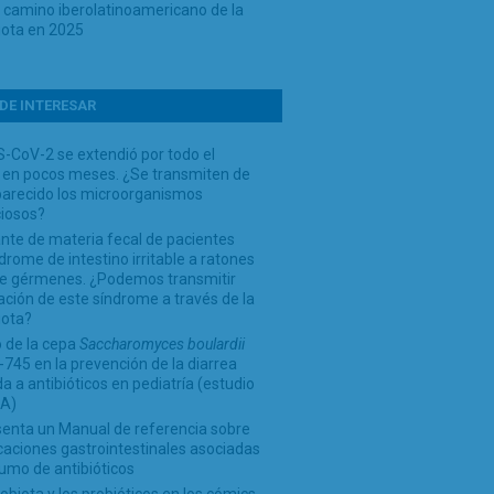
o camino iberolatinoamericano de la
iota en 2025
DE INTERESAR
-CoV-2 se extendió por todo el
en pocos meses. ¿Se transmiten de
arecido los microorganismos
ciosos?
nte de materia fecal de pacientes
drome de intestino irritable a ratones
 de gérmenes. ¿Podemos transmitir
ción de este síndrome a través de la
iota?
 de la cepa
Saccharomyces boulardii
745 en la prevención de la diarrea
a a antibióticos en pediatría (estudio
A)
senta un Manual de referencia sobre
aciones gastrointestinales asociadas
umo de antibióticos