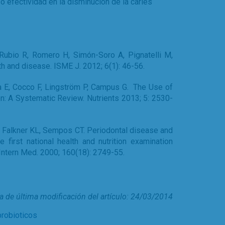
o efectividad en la disminución de la caries
-Rubio R, Romero H, Simón-Soro A, Pignatelli M,
h and disease. ISME J. 2012; 6(1): 46-56.
ia E, Cocco F, Lingström P, Campus G. The Use of
on: A Systematic Review. Nutrients 2013; 5: 2530-
, Falkner KL, Sempos CT. Periodontal disease and
e first national health and nutrition examination
 Intern Med. 2000; 160(18): 2749-55.
a de última modificación del artículo: 24/03/2014
probioticos