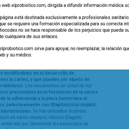
 abundantes en los individuos con caries. Por
 web elprobiotico.com, dirigida a difundir información médica s
cilli
eran especialmente deficitarias en las
des cariogénicas, que su vez, mostraban una
página está destinada exclusivamente a profesionales sanitario
 De la información generada se puede inferir no
e se requiere una formación especializada para su correcta inte
iversidad, sino también las propiedades
, Biocodex no se hace responsable de los perjuicios que pueda s
 en una comunidad bacteriana dada. Así, el
de cualquiera de sus enlaces.
 cavidad oral de los individuos sanos
con péptidos antibacterianos como
lprobiotico.com sirve para apoyar, no reemplazar, la relación qu
web y su médico.
n ser objeto de más estudios; sin embargo,
s modificables en el desarrollo de
o la caries, y que pueden ser objeto de
probióticos
. Los mecanismos en virtud de los
 como
preventivos en la formación de la caries
de la adherencia a la placa bacteriana al
mos selectivamente con
Streptococcus mutans
,
e bacteriocinas
. Se han utilizados distintas
erium
en varios ensayos clínicos (Cagetti,
e están aún por determinar los protocolos de