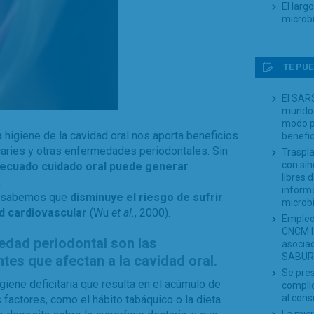
El larg
microb
TE PUE
El SARS
mundo 
modo p
higiene de la cavidad oral nos aporta beneficios
benefi
caries y otras enfermedades periodontales. Sin
Traspla
con sín
ecuado cuidado oral puede generar
libres
.
informa
o, sabemos que
disminuye el riesgo de sufrir
microb
d cardiovascular
(Wu
et al.
, 2000).
Empleo
CNCM I-
medad periodontal son las
asociad
SABUR
es que afectan a la cavidad oral.
Se pre
giene deficitaria que resulta en el acúmulo de
complic
al cons
 factores, como el hábito tabáquico o la dieta.