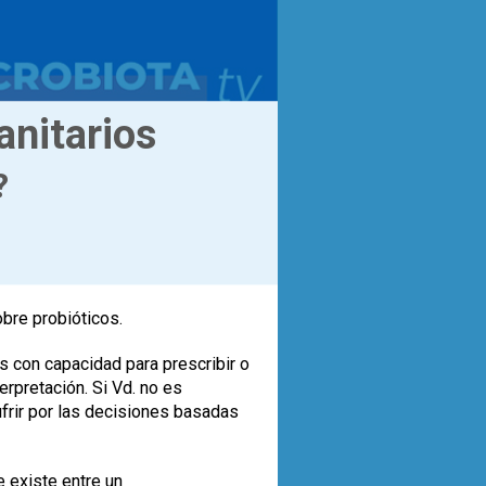
anitarios
?
obre probióticos.
s con capacidad para prescribir o
rpretación. Si Vd. no es
ufrir por las decisiones basadas
e existe entre un