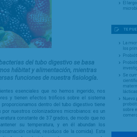
El larg
microb
TE PUE
La micr
los pri
Probió
bacterias del tubo digestivo se basa
Probiót
investi
mos hábitat y alimentación, mientras
Se cump
ersas funciones de nuestra fisiología.
científ
materna
rientes esenciales que no hemos ingerido, nos
lácticas
res y tienen efectos tróficos sobre el sistema
Nuevo
es proporcionamos dentro del tubo digestivo tiene
probiót
sobre e
s por nuestros colonizadores microbianos: es un
comerc
peratura constante de 37 grados, de modo que no
antener su temperatura, y en él abundan los
descamación celular, residuos de la comida). Esta