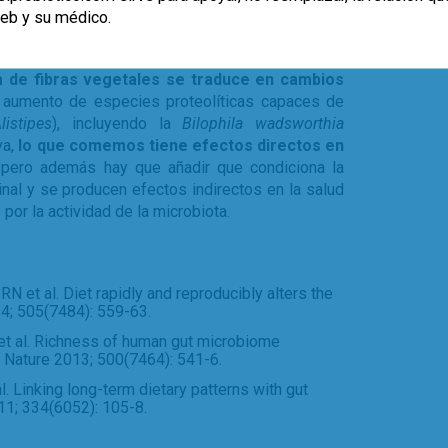
web y su médico.
ture 2014) han comprobado que
la dieta rica en
 de fibras vegetales se traduce en cambios
 aumento de especies proteolíticas capaces de
listipes
), incluyendo la
Bilophila wadsworthia
va,
lo que comemos tiene efectos directos en
 pero además hay que añadir que condiciona la
inal y se producen efectos indirectos en la salud
or la actividad de la microbiota.
N et al. Diet rapidly and reproducibly alters the
4; 505(7484): 559-63.
J et al. Richness of human gut microbiome
. Nature 2013; 500(7464): 541-6.
. Linking long-term dietary patterns with gut
11; 334(6052): 105-8.