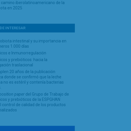
o camino iberolatinoamericano de la
iota en 2025
DE INTERESAR
obiota intestinal y su importancia en
meros 1.000 días
ticos e Inmunorregulación
icos y prebióticos: hacia la
gación traslacional
len 20 años de la publicación
ica donde se confirmó que la leche
 no es estéril y contenía bacterias
.
position paper
del Grupo de Trabajo de
icos y prebióticos de la ESPGHAN
l control de calidad de los productos
ializados