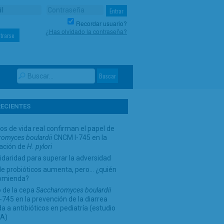
Recordar usuario?
¿Has olvidado la contraseña?
trarse
RECIENTES
os de vida real confirman el papel de
omyces boulardii
CNCM I-745 en la
cación de
H. pylori
idaridad para superar la adversidad
de probióticos aumenta, pero… ¿quién
comienda?
 de la cepa
Saccharomyces boulardii
745 en la prevención de la diarrea
a a antibióticos en pediatría (estudio
A)