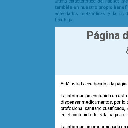
última característica del hábitat in
también en nuestro propio benefi
actividades metabólicas y la pro
fisiología.
Página d
Hay algunos estudios clave que n
sobre la microbiota intestinal.
composición de la microbiota fecal
se disponía de cuestionarios de h
Demostraron que
las dietas que 
alimentos vegetales)
se asociab
intestinal en el que predomin
denominaron dieta occidental
(
asociaba a enterotipo 1, ec
Está usted accediendo a la página
interesante destacar que en el est
identificó la asociación entre entero
La información contenida en esta 
(adiposidad corporal y resistencia
dispensar medicamentos, por lo qu
producción de ácidos grasos de cade
profesional sanitario cualificado
contribuyen a la nutrición del epit
en el contenido de esta página o 
sulfhídrico, que es irritante para el
microbiota y mucosa intestinal y 
La información proporcionada en e