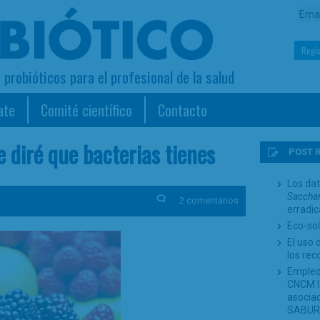
Regis
s probióticos para el profesional de la salud
ate
Comité científico
Contacto
 diré que bacterias tienes
POST 
Los dat
Sacchar
2 comentarios
erradi
Eco-sol
El uso 
los re
Empleo
CNCM I-
asociad
SABUR