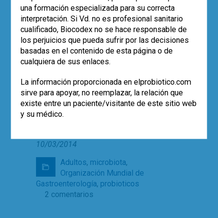
con la International
Scientific Association
una formación especializada para su correcta
for Probiotics and Prebiotics
interpretación. Si Vd. no es profesional sanitario
(
www.isapp.net
), y
se actualizará la
cualificado, Biocodex no se hace responsable de
guía práctica de probióticos y
los perjuicios que pueda sufrir por las decisiones
prebióticos
. Como ya se ha dicho, toda la
basadas en el contenido de esta página o de
información es de libre acceso a través de
cualquiera de sus enlaces.
la web
(
http://www.wgofoundation.org/wdhd-
La información proporcionada en elprobiotico.com
2014.html
).
sirve para apoyar, no reemplazar, la relación que
existe entre un paciente/visitante de este sitio web
y su médico.
Fecha de última modificación del artículo:
10/03/2014
Adultos
,
microbiota
,
Organización Mundial de
Gastroenterología
,
probioticos
2 comentarios