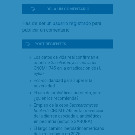
DEJA UN COMENTARIO
Has de ser
un usuario registrado
para
publicar un comentario.
POST RECIENTES
Los datos de vida real confirman el
papel de
Saccharomyces boulardii
CNCM I-745 en la erradicación de
H.
pylori
Eco-solidaridad para superar la
adversidad
El uso de probióticos aumenta, pero…
¿quién los recomienda?
Empleo de la cepa
Saccharomyces
boulardii
CNCM I-745 en la prevención
de la diarrea asociada a antibióticos
en pediatría (estudio SABURA)
El largo camino iberolatinoamericano
de la microbiota en 2025