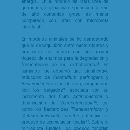
energía
. En el modelo de ratas libre de
6
gérmenes, la ganancia de peso ante dietas
de alto contenido graso es menor
comparado con ratas con microbiota
intestinal
.
7
En modelos animales se ha demostrado
que el desequilibrio entre bacteroidetes y
firmicutes se asocia con una mayor
riqueza de enzimas para la degradación y
fermentación de los carbohidratos
. En
8
humanos, se observó una significativa
reducción de
Clostridium perfringens
y
Bacteroidetes
en los obesos, comparados
con los delgados
, asociada con un
9
incremento del filum
Actinobacteria
y
disminución de
Verrucomicrobia
, así
10
como los bacteroides
Thetaiotamicron
y
Methanobrevibacter smithii
potencian el
proceso de acumulación tisular
. Sobre la
11
microbiota fúngica, los obesos tendrían