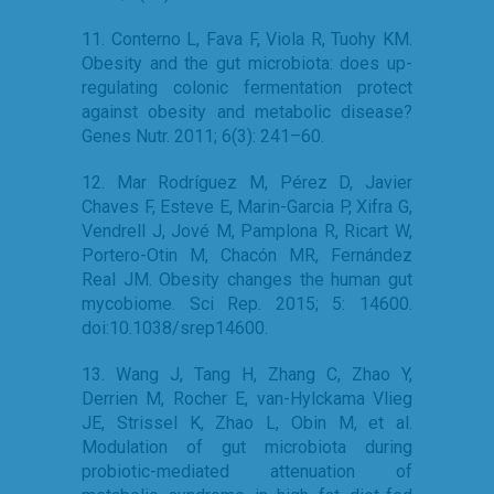
11. Conterno L, Fava F, Viola R, Tuohy KM.
Obesity and the gut microbiota: does up-
regulating colonic fermentation protect
against obesity and metabolic disease?
Genes Nutr. 2011; 6(3): 241–60.
12. Mar Rodríguez M, Pérez D, Javier
Chaves F, Esteve E, Marin-Garcia P, Xifra G,
Vendrell J, Jové M, Pamplona R, Ricart W,
Portero-Otin M, Chacón MR, Fernández
Real JM. Obesity changes the human gut
mycobiome. Sci Rep. 2015; 5: 14600.
doi:10.1038/srep14600.
13. Wang J, Tang H, Zhang C, Zhao Y,
Derrien M, Rocher E, van-Hylckama Vlieg
JE, Strissel K, Zhao L, Obin M, et al.
Modulation of gut microbiota during
probiotic-mediated attenuation of