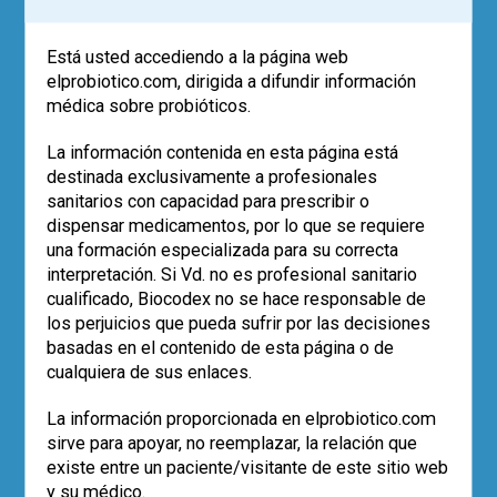
syndrome. Best Pract Res Clin
Gastroenterol. 2013; 27(1): 59–72.
Está usted accediendo a la página web
elprobiotico.com, dirigida a difundir información
5. den Besten G, van Eunen K, Groen AK,
médica sobre probióticos.
Venema K, Reijngoud DJ, Bakker BM. The
role of short-chain fatty acids in the
La información contenida en esta página está
interplay between diet, gut microbiota, and
destinada exclusivamente a profesionales
host energy metabolism. J Lipid Res.
sanitarios con capacidad para prescribir o
2013; 54(9): 2325–40.
dispensar medicamentos, por lo que se requiere
una formación especializada para su correcta
6. Backhed F, Ding H, Wang T, Hooper LV,
interpretación. Si Vd. no es profesional sanitario
Koh GY, Nagy A, Semenkovich CF, Gordon
cualificado, Biocodex no se hace responsable de
JI. The gut microbiota as an environmental
los perjuicios que pueda sufrir por las decisiones
factor that regulates fat storage. Proc Natl
basadas en el contenido de esta página o de
Acad Sci USA. 2004; 101(44): 15718–23.
cualquiera de sus enlaces.
7. Caesar R, Reigstad CS, Backhed HK,
La información proporcionada en elprobiotico.com
Reinhardt C, Ketonen M, Lunden GO, Cani
sirve para apoyar, no reemplazar, la relación que
PD, Backhed F. Gut-derived
existe entre un paciente/visitante de este sitio web
lipopolysaccharide augments adipose
y su médico.