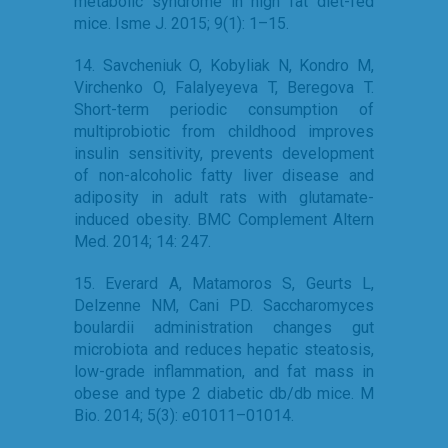
metabolic syndrome in high fat diet-fed
mice. Isme J. 2015; 9(1): 1–15.
14. Savcheniuk O, Kobyliak N, Kondro M,
Virchenko O, Falalyeyeva T, Beregova T.
Short-term periodic consumption of
multiprobiotic from childhood improves
insulin sensitivity, prevents development
of non-alcoholic fatty liver disease and
adiposity in adult rats with glutamate-
induced obesity. BMC Complement Altern
Med. 2014; 14: 247.
15. Everard A, Matamoros S, Geurts L,
Delzenne NM, Cani PD. Saccharomyces
boulardii administration changes gut
microbiota and reduces hepatic steatosis,
low-grade inflammation, and fat mass in
obese and type 2 diabetic db/db mice. M
Bio. 2014; 5(3): e01011–01014.