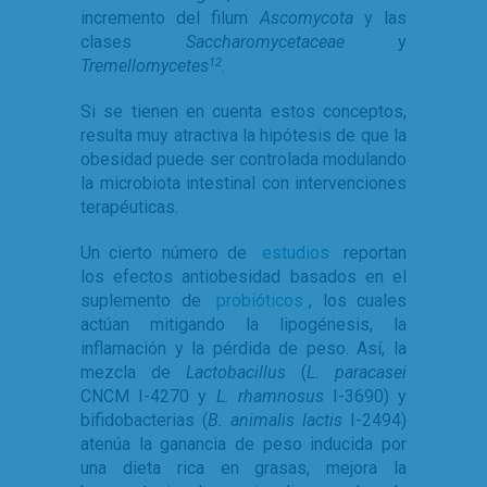
incremento del filum
Ascomycota
y las
clases
Saccharomycetaceae
y
Tremellomycetes
.
12
Si se tienen en cuenta estos conceptos,
resulta muy atractiva la hipótesis de que la
obesidad puede ser controlada modulando
la microbiota intestinal con intervenciones
terapéuticas.
Un cierto número de
estudios
reportan
los efectos antiobesidad basados en el
suplemento de
probióticos
, los cuales
actúan mitigando la lipogénesis, la
inflamación y la pérdida de peso. Así, la
mezcla de
Lactobacillus
(
L. paracasei
CNCM I-4270 y
L. rhamnosus
I-3690) y
bifidobacterias (
B. animalis lactis
I-2494)
atenúa la ganancia de peso inducida por
una dieta rica en grasas, mejora la