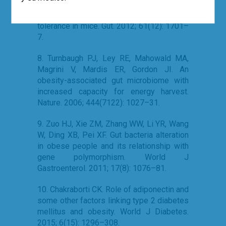
macrophage accumulation but is not
essential for impaired glucose or insulin
tolerance in mice. Gut. 2012; 61(12): 1701–
7.
8. Turnbaugh PJ, Ley RE, Mahowald MA,
Magrini V, Mardis ER, Gordon JI. An
obesity-associated gut microbiome with
increased capacity for energy harvest.
Nature. 2006; 444(7122): 1027–31.
9. Zuo HJ, Xie ZM, Zhang WW, Li YR, Wang
W, Ding XB, Pei XF. Gut bacteria alteration
in obese people and its relationship with
gene polymorphism. World J
Gastroenterol. 2011; 17(8): 1076–81.
10. Chakraborti CK. Role of adiponectin and
some other factors linking type 2 diabetes
mellitus and obesity. World J Diabetes.
2015; 6(15): 1296–308.