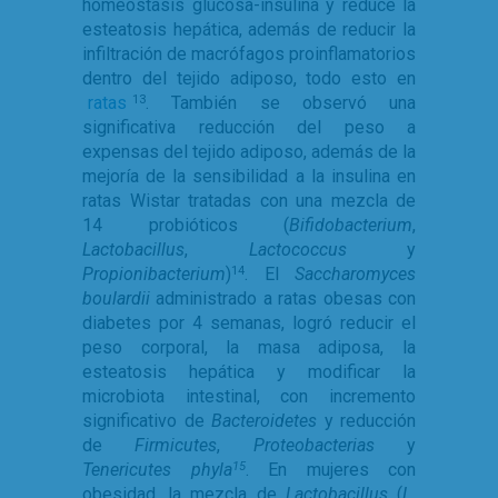
homeostasis glucosa-insulina y reduce la
esteatosis hepática, además de reducir la
infiltración de macrófagos proinflamatorios
dentro del tejido adiposo, todo esto en
ratas
. También se observó una
13
significativa reducción del peso a
expensas del tejido adiposo, además de la
mejoría de la sensibilidad a la insulina en
ratas Wistar tratadas con una mezcla de
14 probióticos (
Bifidobacterium
,
Lactobacillus
,
Lactococcus
y
Propionibacterium
)
. El
Saccharomyces
14
boulardii
administrado a ratas obesas con
diabetes por 4 semanas, logró reducir el
peso corporal, la masa adiposa, la
esteatosis hepática y modificar la
microbiota intestinal, con incremento
significativo de
Bacteroidetes
y reducción
de
Firmicutes
,
Proteobacterias
y
Tenericutes phyla
. En mujeres con
15
obesidad, la mezcla de
Lactobacillus
(
L.