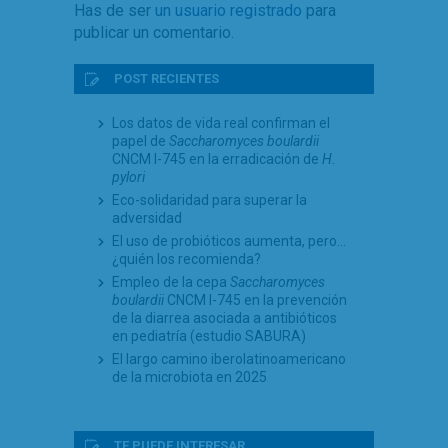
Has de ser
un usuario registrado
para
publicar un comentario.
POST RECIENTES
Los datos de vida real confirman el
papel de
Saccharomyces boulardii
CNCM I-745 en la erradicación de
H.
pylori
Eco-solidaridad para superar la
adversidad
El uso de probióticos aumenta, pero…
¿quién los recomienda?
Empleo de la cepa
Saccharomyces
boulardii
CNCM I-745 en la prevención
de la diarrea asociada a antibióticos
en pediatría (estudio SABURA)
El largo camino iberolatinoamericano
de la microbiota en 2025
TE PUEDE INTERESAR