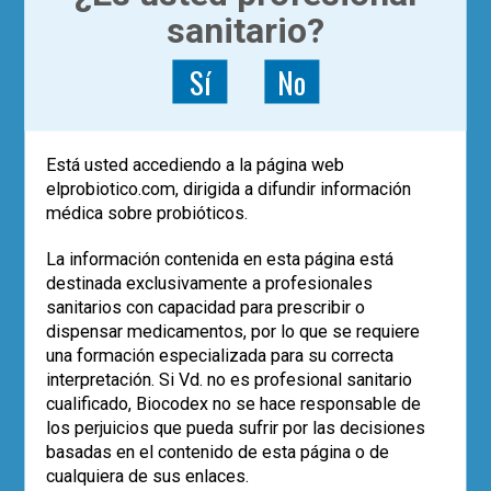
sanitario?
Akkermansia muciniphila, una de las
bacterias más abundantes de la
Sí
No
microbiota intestinal, parece tener un
papel en patologías como la obesidad y
la diabetes mellitus 2.
Está usted accediendo a la página web
Leer más
elprobiotico.com, dirigida a difundir información
,
médica sobre probióticos.
Akkermansia muciniphila
,
,
,
,
cardiovascular
diabetes
dieta
estudios
,
2
microbiota
obesidad
La información contenida en esta página está
destinada exclusivamente a profesionales
sanitarios con capacidad para prescribir o
dispensar medicamentos, por lo que se requiere
POST RECIENTES
una formación especializada para su correcta
interpretación. Si Vd. no es profesional sanitario
Los datos de vida real confirman el
cualificado, Biocodex no se hace responsable de
papel de
Saccharomyces boulardii
los perjuicios que pueda sufrir por las decisiones
CNCM I-745 en la erradicación de
H.
basadas en el contenido de esta página o de
pylori
cualquiera de sus enlaces.
Eco-solidaridad para superar la