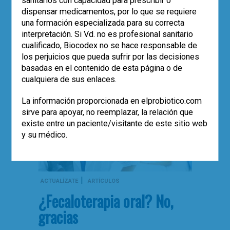
dispensar medicamentos, por lo que se requiere
,
,
,
bacterias
clostridium difficile
colitis
una formación especializada para su correcta
,
,
,
diarrea
disbiosis
estudios
trasplante fecal
interpretación. Si Vd. no es profesional sanitario
0
cualificado, Biocodex no se hace responsable de
los perjuicios que pueda sufrir por las decisiones
basadas en el contenido de esta página o de
cualquiera de sus enlaces.
La información proporcionada en elprobiotico.com
sirve para apoyar, no reemplazar, la relación que
existe entre un paciente/visitante de este sitio web
y su médico.
|
ACTUALÍZATE
ARTÍCULOS
¿Fecaloterapia oral? No,
gracias