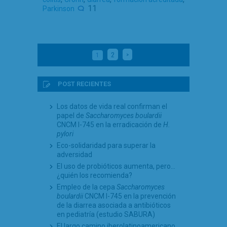
11
Parkinson
2
>
1
POST RECIENTES
Los datos de vida real confirman el
papel de
Saccharomyces boulardii
CNCM I-745 en la erradicación de
H.
pylori
Eco-solidaridad para superar la
adversidad
El uso de probióticos aumenta, pero…
¿quién los recomienda?
Empleo de la cepa
Saccharomyces
boulardii
CNCM I-745 en la prevención
de la diarrea asociada a antibióticos
en pediatría (estudio SABURA)
El largo camino iberolatinoamericano