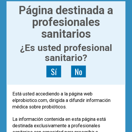
Página destinada a
profesionales
sanitarios
¿Es usted profesional
sanitario?
|
ACTUALÍZATE
ARTÍCULOS
Sí
No
Más sobre trasplante fecal
y colitis ulcerosa
Está usted accediendo a la página web
elprobiotico.com, dirigida a difundir información
Dra. Virginia Robles
médica sobre probióticos.
Comentamos un nuevo artículo publicado
en la revista Gastroenterology
La información contenida en esta página está
correspondiente a un ensayo clínico.
destinada exclusivamente a profesionales
sanitarios con capacidad para prescribir o
Leer más