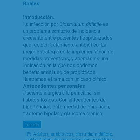
Robles
Introducción.
La infección por
Clostridium difficile
es
un problema sanitario de incidencia
creciente entre pacientes hospitalizados
que reciben tratamiento antibiótico. La
mejor estrategia es la implementación de
medidas preventivas, y además es una
indicación en la que nos podemos
beneficiar del uso de probióticos.
Ilustramos el tema con un caso clínico.
Antecedentes personales
Paciente alérgica a la penicilina, sin
hábitos tóxicos. Con antecedentes de
hipertensión, enfermedad de Parkinson,
trastorno bipolar y glaucoma crónico.
Leer más
,
,
,
Adultos
antibióticos
clostridium difficile
,
,
,
,
colitis
Crohn
diarrea
formación acreditada