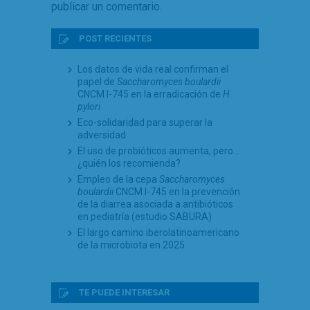
publicar un comentario.
POST RECIENTES
Los datos de vida real confirman el
papel de
Saccharomyces boulardii
CNCM I-745 en la erradicación de
H.
pylori
Eco-solidaridad para superar la
adversidad
El uso de probióticos aumenta, pero…
¿quién los recomienda?
Empleo de la cepa
Saccharomyces
boulardii
CNCM I-745 en la prevención
de la diarrea asociada a antibióticos
en pediatría (estudio SABURA)
El largo camino iberolatinoamericano
de la microbiota en 2025
TE PUEDE INTERESAR