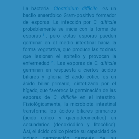
La bacteria
Clostridium difficile
es un
bacilo anaeróbico Gram-positivo formador
de esporas. La infección por
C. difficile
probablemente se inicia con la forma de
esporas
, pero estas esporas pueden
1
germinar en el medio intestinal hacia la
forma vegetativa, que produce las toxinas
que lesionan el epitelio y provocan la
enfermedad
. Las esporas de
C. difficile
2
germinan en respuesta a ciertos ácidos
biliares y glicina. El ácido cólico es un
ácido biliar primario, sintetizado por el
hígado, que favorece la germinación de las
esporas de
C. difficile
en el intestino.
Fisiológicamente, la microbiota intestinal
transforma los ácidos biliares primarios
(ácido cólico y quenodeoxicólico) en
secundarios (desoxicólico y litocólico).
Así, el ácido cólico pierde su capacidad de
inducir germinación después de su