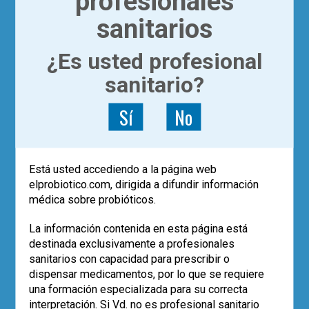
profesionales
aumento significativamente menor en la
concentración de ácido cólico (ácido biliar
sanitarios
primario) que el grupo de antibiótico solo.
¿Es usted profesional
Estos hallazgos aportan nuevos datos en
humanos sobre un mecanismo potencial
sanitario?
para prevenir la infección por
C. difficile
inducida por
antibióticos
, y destacan la
Sí
No
capacidad de
S. boulardii
CNCM I-745 para
preservar el metabolismo normal de los
ácidos biliares durante el tratamiento con
antibióticos.
Está usted accediendo a la página web
elprobiotico.com, dirigida a difundir información
médica sobre probióticos.
Bibliografía
La información contenida en esta página está
destinada exclusivamente a profesionales
Jump RL, Pultz MJ, Donskey CJ.
Vegetative Clostridium difficile
sanitarios con capacidad para prescribir o
survives in room air on moist surfaces
dispensar medicamentos, por lo que se requiere
and in gastric contents with reduced
una formación especializada para su correcta
acidity: a potential mechanism to
interpretación. Si Vd. no es profesional sanitario
explain the association between