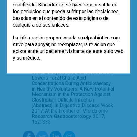
proton pump inhibitors and C. difficile-
cualificado, Biocodex no se hace responsable de
associated diarrhea? Antimicrob
los perjuicios que pueda sufrir por las decisiones
Agents Chemother. 2007; 51: 2883-7.
basadas en el contenido de esta página o de
Lawley TD, Croucher NJ, Yu L, Clare S,
cualquiera de sus enlaces.
Sebaihia M, Goulding D et al.
Proteomic and genomic
La información proporcionada en elprobiotico.com
characterization of highly infectious
sirve para apoyar, no reemplazar, la relación que
Clostridium difficile 630 spores. J
existe entre un paciente/visitante de este sitio web
Bacteriol. 2009; 191: 5377-86..
y su médico.
Duboc H, Kabbani T, Nguyen CC, Pallav
K, Dowd SE, Humbert L et al.
Saccharomyces Boulardii CNCM I-745
Lowers Fecal Cholic Acid
Concentrations During Antibiotherapy
in Healthy Volunteers: A New Potential
Mechanism in the Protection Against
Clostridium Difficile Infection
[Abstract]. In Digestive Disease Week
2017: At the Frontier of Microbiome
Research. Gastroenterology. 2017;
152: S33.