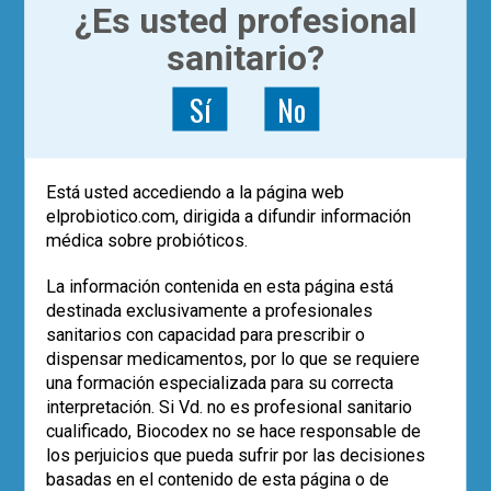
¿Es usted profesional
eficacia de la vacunación a estas edades.
sanitario?
La importancia de la microbiota intestinal
en el desarrollo del sistema inmunitario de
Sí
No
los mamíferos ya había sido documentada
ampliamente en modelos animales
.
3
Además de la infancia, también se ha
observado que los probióticos podrían
Está usted accediendo a la página web
aumentar la respuesta a las vacunas
elprobiotico.com, dirigida a difundir información
orales en adultos
.
4
médica sobre probióticos.
Como
reflexión final
, todas estas
La información contenida en esta página está
investigaciones en relación a la microbiota
destinada exclusivamente a profesionales
fecal y sus implicaciones sobre la
sanitarios con capacidad para prescribir o
vacunación infantil puede que nos traigan
dispensar medicamentos, por lo que se requiere
dos conclusiones esperanzadoras:
una formación especializada para su correcta
interpretación. Si Vd. no es profesional sanitario
El posible empleo de probióticos que
cualificado, Biocodex no se hace responsable de
incrementen el contenido de género
Bifidobacterium
para mejorar la
los perjuicios que pueda sufrir por las decisiones
eficacia de las vacunas a estas
basadas en el contenido de esta página o de
edades.