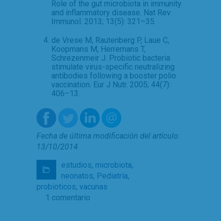
Role of the gut microbiota in immunity
and inflammatory disease. Nat Rev
Immunol. 2013; 13(5): 321–35.
de Vrese M, Rautenberg P, Laue C,
Koopmans M, Herremans T,
Schrezenmeir J. Probiotic bacteria
stimulate virus-specific neutralizing
antibodies following a booster polio
vaccination. Eur J Nutr. 2005; 44(7):
406–13.
Fecha de última modificación del artículo:
13/10/2014
estudios
,
microbiota
,
neonatos
,
Pediatría
,
probioticos
,
vacunas
1 comentario