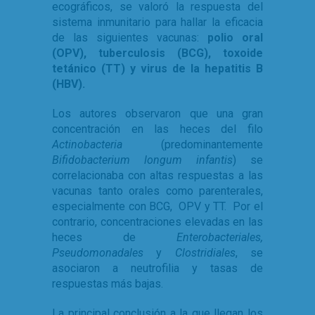
ecográficos, se valoró la respuesta del
sistema inmunitario para hallar la eficacia
de las siguientes vacunas:
polio oral
(OPV), tuberculosis (BCG), toxoide
tetánico (TT) y virus de la hepatitis B
(HBV).
Los autores observaron que una gran
concentración en las heces del filo
Actinobacteria
(predominantemente
Bifidobacterium longum infantis
) se
correlacionaba con altas respuestas a las
vacunas tanto orales como parenterales,
especialmente con BCG, OPV y TT. Por el
contrario, concentraciones elevadas en las
heces de
Enterobacteriales,
Pseudomonadales
y
Clostridiales
, se
asociaron a neutrofilia y tasas de
respuestas más bajas.
La principal conclusión a la que llegan los