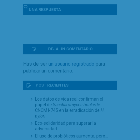
UNA
RESPUESTA
DEJA UN COMENTARIO
Has de ser
un usuario registrado
para
publicar un comentario.
POST RECIENTES
Los datos de vida real confirman el
papel de
Saccharomyces boulardii
CNCM I-745 en la erradicación de
H.
pylori
Eco-solidaridad para superar la
adversidad
El uso de probióticos aumenta, pero…