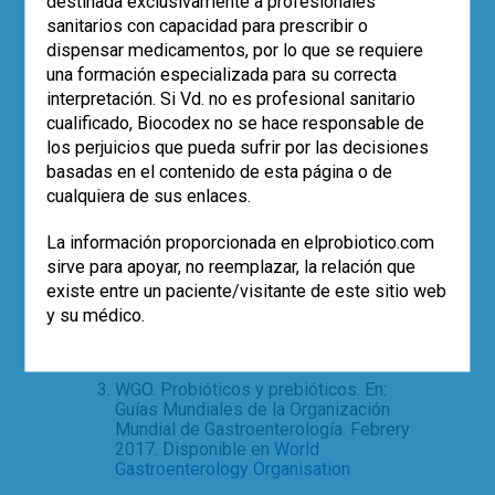
destinada exclusivamente a profesionales
sanitarios con capacidad para prescribir o
Bibliografía
dispensar medicamentos, por lo que se requiere
una formación especializada para su correcta
Kolacek S, Hojsak I, Canani RB, Guarino
interpretación. Si Vd. no es profesional sanitario
A, Indrio F, Orel R et al. Commercial
cualificado, Biocodex no se hace responsable de
Probiotic Products: A Call for
Improved Quality Control. A Position
los perjuicios que pueda sufrir por las decisiones
Paper by the ESPGHAN Working
basadas en el contenido de esta página o de
Group for Probiotics and Prebiotics.
cualquiera de sus enlaces.
JPGN 2017; 65: 117–24.
Food and Agricultural Organization of
La información proporcionada en elprobiotico.com
the United Nations and World Health
sirve para apoyar, no reemplazar, la relación que
Organization. Joint FAO/WHO working
existe entre un paciente/visitante de este sitio web
group report on drafting guidelines for
y su médico.
the evaluation of probiotics in food.
FAO 2002. Disponible en
World Health
Organization
WGO. Probióticos y prebióticos. En:
Guías Mundiales de la Organización
Mundial de Gastroenterología. Febrery
2017. Disponible en
World
Gastroenterology Organisation