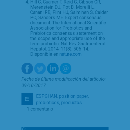
Hill C, Guarner F, Reid G, Gibson GR,
Merenstein DJ, Pot B, Morelli L,
Canani RB, Flint HJ, Salminen S, Calder
PC, Sanders ME. Expert consensus
document. The International Scientific
Association for Probiotics and
Prebiotics consensus statement on
the scope and appropriate use of the
term probiotic. Nat Rev Gastroenterol
Hepatol. 2014; 11(8): 506-14.
Disponible en
nature.com
Fecha de última modificación del artículo:
09/10/2017
ESPGHAN
,
position paper
,
probioticos
,
productos
1 comentario