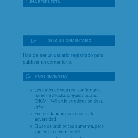
UNA
RESPUESTA
DEJA UN COMENTARIO
Has de ser
un usuario registrado
para
publicar un comentario.
POST RECIENTES
Los datos de vida real confirman el
papel de
Saccharomyces boulardii
CNCM I-745 en la erradicación de
H.
pylori
Eco-solidaridad para superar la
adversidad
El uso de probióticos aumenta, pero…
¿quién los recomienda?