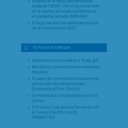
Empleo de la cepa
Saccharomyces
boulardii
CNCM I-745 en la prevención
de la diarrea asociada a antibióticos
en pediatría (estudio SABURA)
El largo camino iberolatinoamericano
de la microbiota en 2025
TE PUEDE INTERESAR
Saccharomyces boulardii y ‘leaky gut’
Microbiota y probióticos en esteatosis
hepática
El papel de una microbiota sana en la
prevención de enfermedades
(Entrevista al Prof. Ehrlich)
La microbiota y los probióticos en los
cómics
El Profesor Luis Bustos Fernández en
el Comité Científico de EL
PROBIÓTICO