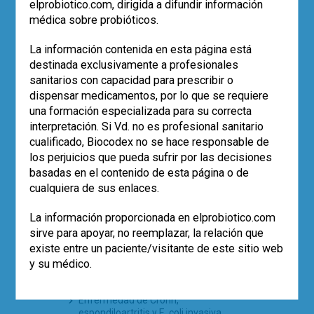
elprobiotico.com, dirigida a difundir información
POST RECIENTES
médica sobre probióticos.
Los datos de vida real confirman el
La información contenida en esta página está
papel de
Saccharomyces boulardii
destinada exclusivamente a profesionales
CNCM I-745 en la erradicación de
H.
sanitarios con capacidad para prescribir o
pylori
dispensar medicamentos, por lo que se requiere
Eco-solidaridad para superar la
una formación especializada para su correcta
adversidad
interpretación. Si Vd. no es profesional sanitario
El uso de probióticos aumenta, pero…
¿quién los recomienda?
cualificado, Biocodex no se hace responsable de
Empleo de la cepa
Saccharomyces
los perjuicios que pueda sufrir por las decisiones
boulardii
CNCM I-745 en la prevención
basadas en el contenido de esta página o de
de la diarrea asociada a antibióticos
cualquiera de sus enlaces.
en pediatría (estudio SABURA)
El largo camino iberolatinoamericano
La información proporcionada en elprobiotico.com
de la microbiota en 2025
sirve para apoyar, no reemplazar, la relación que
existe entre un paciente/visitante de este sitio web
y su médico.
TE PUEDE INTERESAR
Enfermedad de Crohn,
espondiloartritis y E. coli invasiva