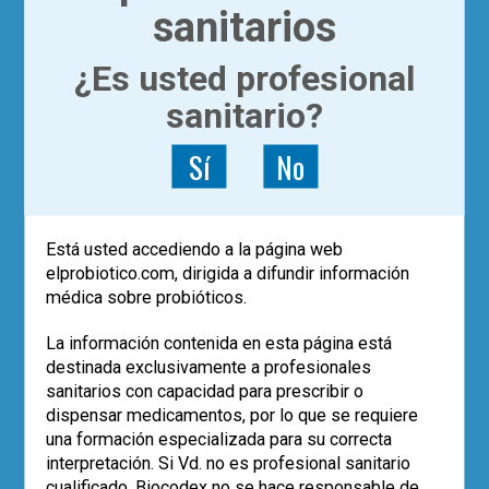
plásmidos, fagos o virus. Se aprovechó
sanitarios
que cierto grupo de individuos había
ingerido un probiótico,
Bifidobacterium
¿Es usted profesional
animalis
subsp
. lactis CNCM I-2494
, para
valorar la capacidad del método en
sanitario?
identificar especies particulares. Pues
bien, el 95% de las secuencias de genes
Sí
No
correspondientes a
B. animalis
se
asignaron a la misma
metagenomic
species
. Este método ha permitido
además ampliar el catálogo de genes que
Está usted accediendo a la página web
conforman la microbiota intestinal humana
elprobiotico.com, dirigida a difundir información
de 3,3 a casi 10 millones de genes,
médica sobre probióticos.
específicos muchos de ellos de la
población de origen.
La información contenida en esta página está
destinada exclusivamente a profesionales
Otro interesante hallazgo, y quizá el que
sanitarios con capacidad para prescribir o
más relevancia clínica aporte, es el hecho
dispensar medicamentos, por lo que se requiere
de que el grupo de pacientes con
una formación especializada para su correcta
enfermedad inflamatoria intestinal en
interpretación. Si Vd. no es profesional sanitario
forma de enfermedad de Crohn
cualificado, Biocodex no se hace responsable de