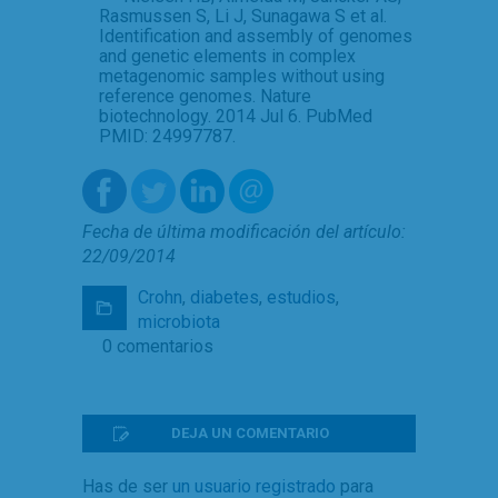
Rasmussen S, Li J, Sunagawa S et al.
Identification and assembly of genomes
and genetic elements in complex
metagenomic samples without using
reference genomes. Nature
biotechnology. 2014 Jul 6. PubMed
PMID: 24997787.
Fecha de última modificación del artículo:
22/09/2014
Crohn
,
diabetes
,
estudios
,
microbiota
0 comentarios
DEJA UN COMENTARIO
Has de ser
un usuario registrado
para