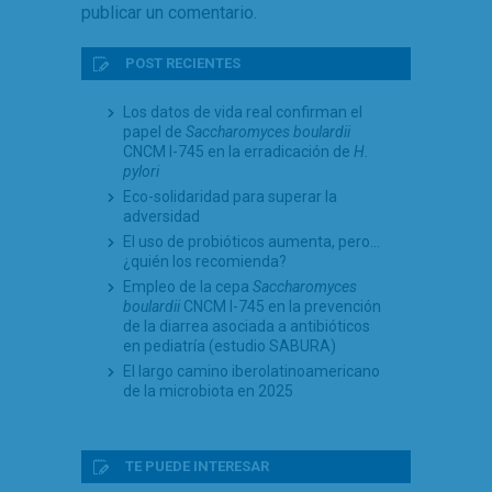
publicar un comentario.
POST RECIENTES
Los datos de vida real confirman el
papel de
Saccharomyces boulardii
CNCM I-745 en la erradicación de
H.
pylori
Eco-solidaridad para superar la
adversidad
El uso de probióticos aumenta, pero…
¿quién los recomienda?
Empleo de la cepa
Saccharomyces
boulardii
CNCM I-745 en la prevención
de la diarrea asociada a antibióticos
en pediatría (estudio SABURA)
El largo camino iberolatinoamericano
de la microbiota en 2025
TE PUEDE INTERESAR