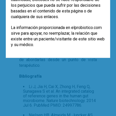
presentaban un reducido grupo de
los perjuicios que pueda sufrir por las decisiones
metagenomic species
, refrendando la
basadas en el contenido de esta página o de
pobreza microbiológica de la microbiota
cualquiera de sus enlaces.
intestinal de esta cohorte de pacientes.
La información proporcionada en elprobiotico.com
Esta publicación nos acerca un poco más
sirve para apoyar, no reemplazar, la relación que
al conocimiento exacto de la composición
existe entre un paciente/visitante de este sitio web
de la microbiota que nos habita, a
y su médico.
establecer su relación con diferentes
enfermedades y, por ende, a la posibilidad
de abordarlas desde un punto de vista
terapéutico.
Bibliografía
Li J, Jia H, Cai X, Zhong H, Feng Q,
Sunagawa S et al. An integrated catalog
of reference genes in the human gut
microbiome. Nature biotechnology. 2014
Jul 6. PubMed PMID: 24997786.
Nielsen HB, Almeida M, Juncker AS,