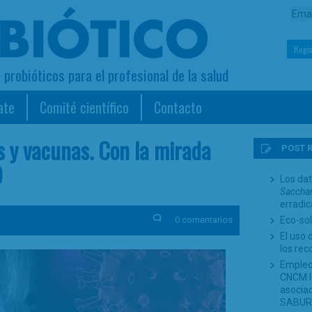
Regis
s probióticos para el profesional de la salud
ate
Comité científico
Contacto
os y vacunas. Con la mirada
POST 
9
Los dat
Sacchar
erradi
0 comentarios
Eco-sol
El uso 
los re
Empleo
CNCM I-
asociad
SABUR