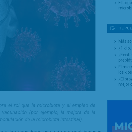
El larg
microb
TE PUE
Más sob
¿1 kilo,
¿Existe
prebiót
El mic
los kio
¿El pro
mejor 
re el rol que la microbiota y el empleo de
a vacunación (por ejemplo, la mejora de la
odulación de la microbiota intestinal).
e a los seguidores que, en este post busquen