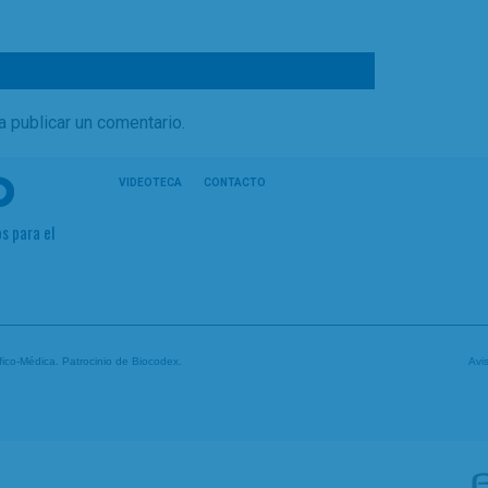
a publicar un comentario.
VIDEOTECA
CONTACTO
s para el
tífico-Médica. Patrocinio de
Biocodex
.
Avi