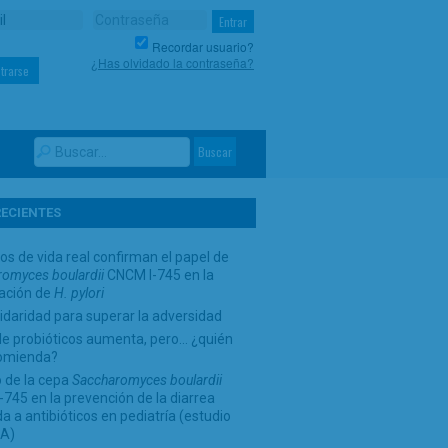
Recordar usuario?
¿Has olvidado la contraseña?
trarse
RECIENTES
os de vida real confirman el papel de
omyces boulardii
CNCM I-745 en la
cación de
H. pylori
idaridad para superar la adversidad
de probióticos aumenta, pero… ¿quién
comienda?
 de la cepa
Saccharomyces boulardii
745 en la prevención de la diarrea
a a antibióticos en pediatría (estudio
A)