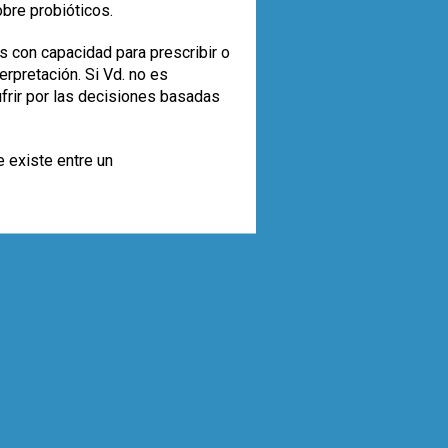
obre probióticos.
s con capacidad para prescribir o
rpretación. Si Vd. no es
ufrir por las decisiones basadas
e existe entre un