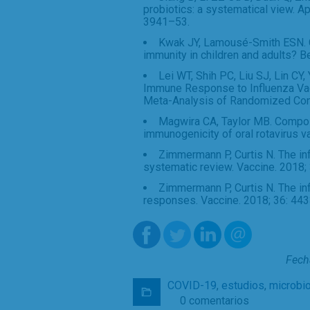
probiotics: a systematical view. A
3941–53.
Kwak JY, Lamousé-Smith ESN. C
immunity in children and adults? B
Lei WT, Shih PC, Liu SJ, Lin CY,
Immune Response to Influenza Vac
Meta-Analysis of Randomized Contro
Magwira CA, Taylor MB. Composi
immunogenicity of oral rotavirus v
Zimmermann P, Curtis N. The in
systematic review. Vaccine. 2018;
Zimmermann P, Curtis N. The in
responses. Vaccine. 2018; 36: 44
Fech
COVID-19
,
estudios
,
microbi
0 comentarios