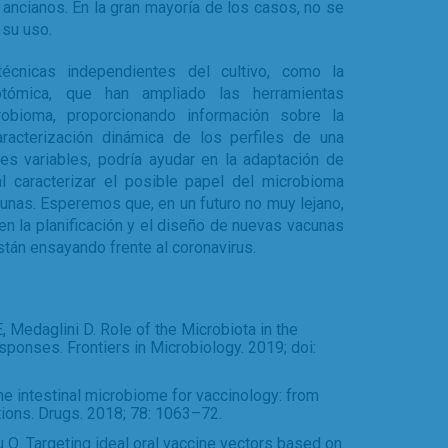
 ancianos. En la gran mayoría de los casos, no se
su uso.
técnicas independientes del cultivo, como la
ptómica, que han ampliado las herramientas
robioma, proporcionando información sobre la
racterización dinámica de los perfiles de una
s variables, podría ayudar en la adaptación de
l caracterizar el posible papel del microbioma
unas. Esperemos que, en un futuro no muy lejano,
en la planificación y el diseño de nuevas vacunas
stán ensayando frente al coronavirus.
 E, Medaglini D. Role of the Microbiota in the
onses. Frontiers in Microbiology. 2019; doi:
the intestinal microbiome for vaccinology: from
ations. Drugs. 2018; 78: 1063–72.
u Q. Targeting ideal oral vaccine vectors based on