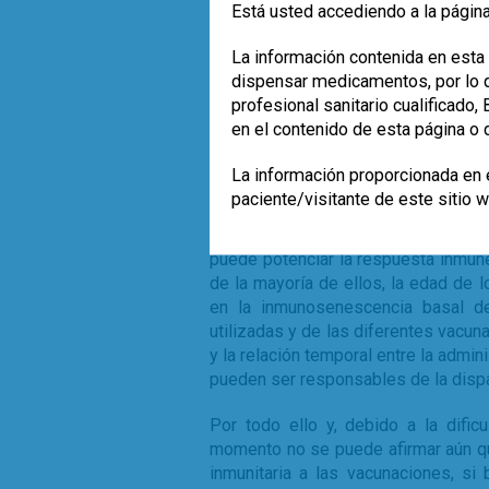
Está usted accediendo a la página
respondedores y no respondedores
Pakistán apoyó una correlación
La información contenida en esta 
inmunogenicidad frente al virus, al
dispensar medicamentos, por lo qu
entre los respondedores, efecto c
profesional sanitario cualificado
otro estudio.
en el contenido de esta página o 
Por otro lado, y dentro de las estra
La información proporcionada en e
de las vacunas, una de las que 
paciente/visitante de este sitio 
modulación de la microbiota intest
Aunque algunos de los estudios m
puede potenciar la respuesta inmun
de la mayoría de ellos, la edad de l
en la inmunosenescencia basal de
utilizadas y de las diferentes vacun
y la relación temporal entre la admini
pueden ser responsables de la disp
Por todo ello y, debido a la dificu
momento no se puede afirmar aún qu
inmunitaria a las vacunaciones, si