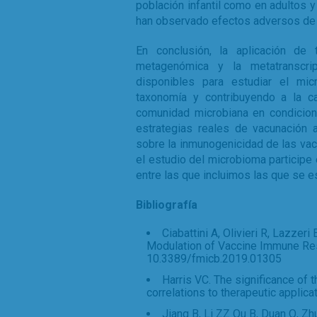
población infantil como en adultos y
han observado efectos adversos de 
En conclusión, la aplicación de 
metagenómica y la metatranscri
disponibles para estudiar el mic
taxonomía y contribuyendo a la ca
comunidad microbiana en condicione
estrategias reales de vacunación a
sobre la inmunogenicidad de las vac
el estudio del microbioma participe 
entre las que incluimos las que se e
Bibliografía
Ciabattini A, Olivieri R, Lazzeri
Modulation of Vaccine Immune Resp
10.3389/fmicb.2019.01305
Harris VC. The significance of 
correlations to therapeutic applic
Jiang B, Li ZZ Ou B, Duan Q, Zh