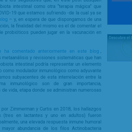
iota intestinal como otra “terapia mágica” que
OVID-19 que estamos sufriendo -de la cual ya se
blog
– y, en espera de que dispongamos de una
cción, la finalidad del mismo es el de comentar el
de probióticos pueden jugar en la vacunación en
e ha comentado anteriormente en este blog
,
s metaanálisis y revisiones sistemáticas que han
obiota intestinal podría representar un elemento
tanto como modulador inmunológico como adyuvante
smos subyacentes de esta interrelación entre la
tema inmunológico son de gran importancia,
 de vida, etapa donde se administran numerosas
da por Zimmerman y Curtis en 2018, los hallazgos
s (tres en lactantes y uno en adultos) fueron
obalmente, una elevada respuesta inmune humoral
 mayor abundancia de los filos Actinobacteria