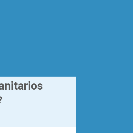
anitarios
?