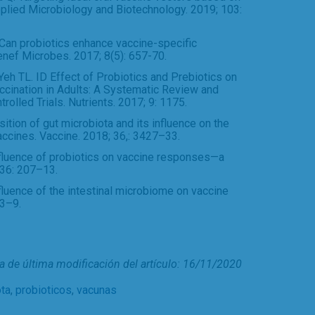
pplied Microbiology and Biotechnology. 2019; 103:
an probiotics enhance vaccine-specific
enef Microbes. 2017; 8(5): 657-70.
 Yeh TL. ID Effect of Probiotics and Prebiotics on
cination in Adults: A Systematic Review and
lled Trials. Nutrients. 2017; 9: 1175.
tion of gut microbiota and its influence on the
accines. Vaccine. 2018; 36,: 3427–33.
fluence of probiotics on vaccine responses—a
 36: 207–13.
fluence of the intestinal microbiome on vaccine
33–9.
a de última modificación del artículo: 16/11/2020
ota
,
probioticos
,
vacunas