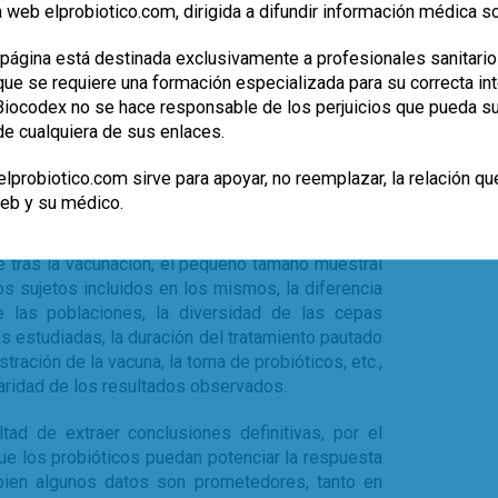
 web elprobiotico.com, dirigida a difundir información médica s
 frente a la vacuna del rotavirus en Ghana y
 entre la composición del microbioma y la
página está destinada exclusivamente a profesionales sanitario
 mostrar una mayor abundancia de proteobacterias
e se requiere una formación especializada para su correcta inte
orroborado también en lactantes holandeses en
, Biocodex no se hace responsable de los perjuicios que pueda s
de cualquiera de sus enlaces.
tegias utilizadas para mejorar la inmunogenicidad
lprobiotico.com sirve para apoyar, no reemplazar, la relación qu
últimamente se está desarrollando más es la
web y su médico.
inal mediante la suplementación de probióticos.
uestran resultados que sugieren que su empleo
e tras la vacunación, el pequeño tamaño muestral
os sujetos incluidos en los mismos, la diferencia
 las poblaciones, la diversidad de las cepas
as estudiadas, la duración del tratamiento pautado
stración de la vacuna, la toma de probióticos, etc.,
aridad de los resultados observados.
ltad de extraer conclusiones definitivas, por el
e los probióticos puedan potenciar la respuesta
 bien algunos datos son prometedores, tanto en