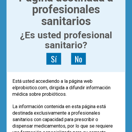
últimos años ha cobrado el
microbioma
profesionales
humano y su relación con la salud y la
enfermedad
(figura 2)
.
sanitarios
El
libro
está didácticamente estructurado
¿Es usted profesional
en cuatro apartados: la microbiota
autóctona: tu otro yo; hacia el conocimiento
sanitario?
y reconocimiento de nuestra microbiota;
cómo y cuándo se desarrolla nuestra
Sí
No
microbiota; y el microbioma humano al
servicio de la medicina. Tratado de una
forma amena pero rigurosa, presenta
numerosas figuras e infografías y se
Está usted accediendo a la página web
complementa con una serie de lecturas
elprobiotico.com, dirigida a difundir información
recomendadas en castellano, también
médica sobre probióticos.
divulgativas.
La información contenida en esta página está
A modo de resumen, el libro explica que
destinada exclusivamente a profesionales
nuestro cuerpo es el hogar de una enorme
sanitarios con capacidad para prescribir o
cantidad y variedad de microorganismos
dispensar medicamentos, por lo que se requiere
que constituyen el microbioma humano. La