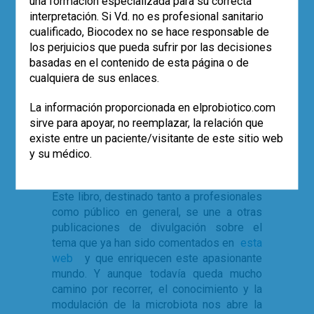
una formación especializada para su correcta
relación es tan beneficiosa que nuestra
interpretación. Si Vd. no es profesional sanitario
existencia sería imposible sin la
cualificado, Biocodex no se hace responsable de
colaboración de estos microbios, de
los perjuicios que pueda sufrir por las decisiones
manera que ya se admite que nuestro
basadas en el contenido de esta página o de
organismo es, en realidad, el producto de
cualquiera de sus enlaces.
la colaboración entre nuestros propios
componentes y los que forman la
La información proporcionada en elprobiotico.com
microbiota autóctona. Esto implica que
sirve para apoyar, no reemplazar, la relación que
muchas enfermedades son el fruto de la
existe entre un paciente/visitante de este sitio web
pérdida de armonía con nuestros
y su médico.
microorganismos.
Este libro, destinado tanto a profesionales
como público en general, se une a otras
publicaciones de divulgación sobre el
tema que ya han sido comentados en
esta
web
y que enriquecen este apasionante
mundo. Y aunque todavía queda mucho
camino por recorrer, el conocimiento y la
modulación de la microbiota nos abre la