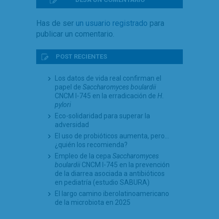
Has de ser
un usuario registrado
para
publicar un comentario.
POST RECIENTES
Los datos de vida real confirman el
papel de
Saccharomyces boulardii
CNCM I-745 en la erradicación de
H.
pylori
Eco-solidaridad para superar la
adversidad
El uso de probióticos aumenta, pero…
¿quién los recomienda?
Empleo de la cepa
Saccharomyces
boulardii
CNCM I-745 en la prevención
de la diarrea asociada a antibióticos
en pediatría (estudio SABURA)
El largo camino iberolatinoamericano
de la microbiota en 2025