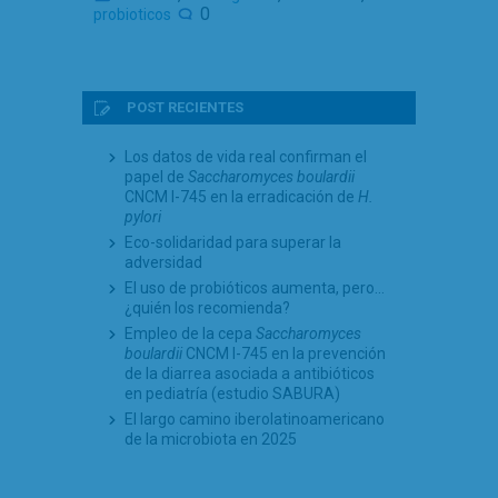
0
probioticos
POST RECIENTES
Los datos de vida real confirman el
papel de
Saccharomyces boulardii
CNCM I-745 en la erradicación de
H.
pylori
Eco-solidaridad para superar la
adversidad
El uso de probióticos aumenta, pero…
¿quién los recomienda?
Empleo de la cepa
Saccharomyces
boulardii
CNCM I-745 en la prevención
de la diarrea asociada a antibióticos
en pediatría (estudio SABURA)
El largo camino iberolatinoamericano
de la microbiota en 2025