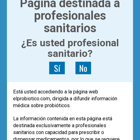
Página destinada a
profesionales
sanitarios
¿Es usted profesional
sanitario?
Sí
No
Está usted accediendo a la página web
elprobiotico.com, dirigida a difundir información
médica sobre probióticos.
La información contenida en esta página está
destinada exclusivamente a profesionales
sanitarios con capacidad para prescribir o
dispensar medicamentos, por lo que se requiere
|
ACTUALÍZATE
ARTÍCULOS