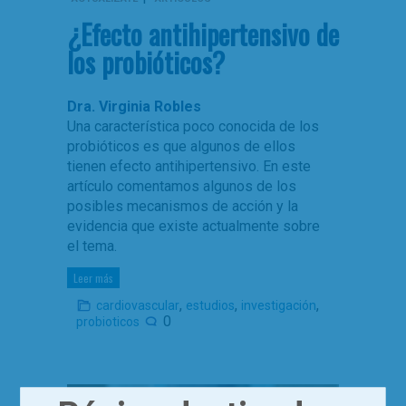
¿Efecto antihipertensivo de
los probióticos?
Dra. Virginia Robles
Una característica poco conocida de los
probióticos es que algunos de ellos
tienen efecto antihipertensivo. En este
artículo comentamos algunos de los
posibles mecanismos de acción y la
evidencia que existe actualmente sobre
el tema.
Leer más
,
,
,
cardiovascular
estudios
investigación
0
probioticos