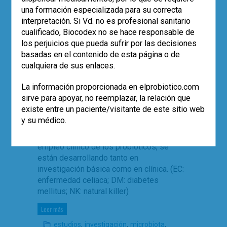
una formación especializada para su correcta
El top 10: Patologías con
interpretación. Si Vd. no es profesional sanitario
investigaciones recientes
cualificado, Biocodex no se hace responsable de
los perjuicios que pueda sufrir por las decisiones
en microbiota humana y
basadas en el contenido de esta página o de
probióticos
cualquiera de sus enlaces.
La información proporcionada en elprobiotico.com
Dra. Jimena Pérez Moreno
sirve para apoyar, no reemplazar, la relación que
El siguiente listado, probablemente con
existe entre un paciente/visitante de este sitio web
un alto porcentaje de subjetividad, refleja
y su médico.
las nuevas perspectivas que, sobre el
microbioma humano y el posible futuro
empleo clínico de los probióticos, se
están desarrollando tanto en
investigación básica como en clínica. (EC:
enfermedad celiaca; DM: diabetes
mellitus; NK: natural killer)
Leer más
,
,
,
estudios
investigación
microbiota