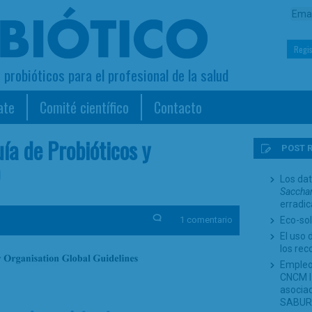
Regis
s probióticos para el profesional de la salud
ate
Comité científico
Contacto
ía de Probióticos y
POST 
O
Los dat
Sacchar
erradi
1 comentario
Eco-sol
El uso 
los re
Empleo
CNCM I-
asociad
SABUR