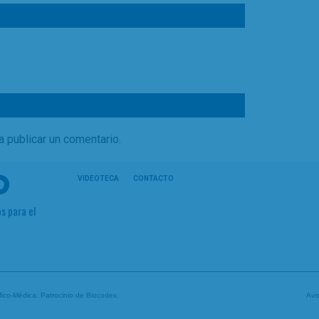
a publicar un comentario.
VIDEOTECA
CONTACTO
s para el
tífico-Médica. Patrocinio de
Biocodex
.
Avi