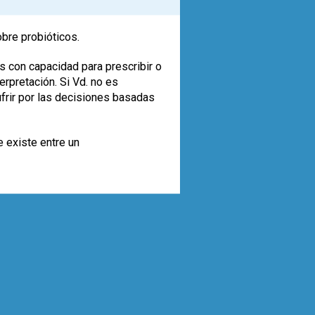
obre probióticos.
s con capacidad para prescribir o
rpretación. Si Vd. no es
ufrir por las decisiones basadas
e existe entre un