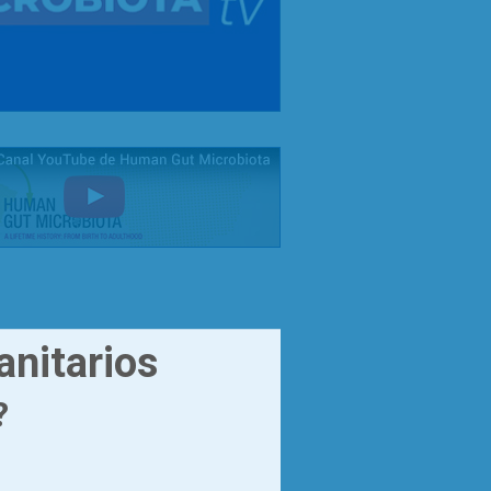
anitarios
?