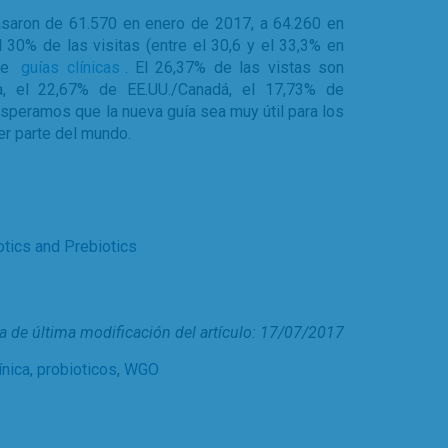
saron de 61.570 en enero de 2017, a 64.260 en
30% de las visitas (entre el 30,6 y el 33,3% en
 de
guías clínicas
. El 26,37% de las vistas son
, el 22,67% de EE.UU./Canadá, el 17,73% de
Esperamos que la nueva guía sea muy útil para los
er parte del mundo.
tics and Prebiotics
a de última modificación del artículo: 17/07/2017
ínica
,
probioticos
,
WGO