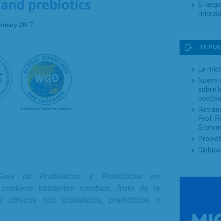
El larg
microb
TE PUE
La micr
Nuevo 
sobre l
postbió
Retrans
Prof. R
Stoma
Probiót
Disbios
uía de Probióticos y Prebióticos en
contiene bastantes cambios, fruto de la
 clínicos con probióticos, prebióticos o