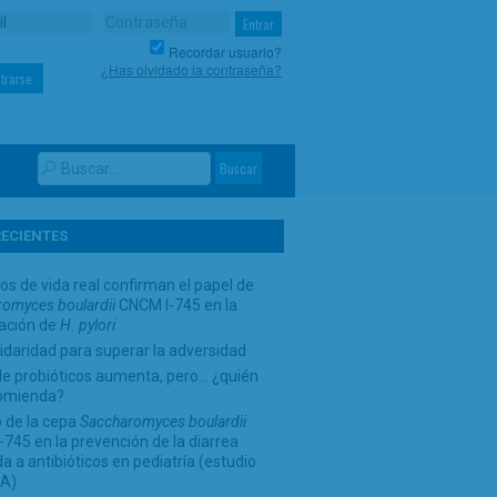
Recordar usuario?
¿Has olvidado la contraseña?
trarse
RECIENTES
os de vida real confirman el papel de
omyces boulardii
CNCM I-745 en la
cación de
H. pylori
idaridad para superar la adversidad
de probióticos aumenta, pero… ¿quién
comienda?
 de la cepa
Saccharomyces boulardii
745 en la prevención de la diarrea
a a antibióticos en pediatría (estudio
A)