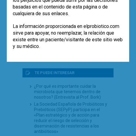
adversidad
basadas en el contenido de esta página o de
El uso de probióticos aumenta, pero…
cualquiera de sus enlaces.
¿quién los recomienda?
Empleo de la cepa
Saccharomyces
La información proporcionada en elprobiotico.com
boulardii
CNCM I-745 en la prevención
sirve para apoyar, no reemplazar, la relación que
de la diarrea asociada a antibióticos
existe entre un paciente/visitante de este sitio web
en pediatría (estudio SABURA)
y su médico.
El largo camino iberolatinoamericano
de la microbiota en 2025
TE PUEDE INTERESAR
¿Por qué es importante cuidar la
microbiota que tenemos dentro de
nosotros? (Entrevista al Prof. Bork)
La Sociedad Española de Probióticos y
Prebióticos (SEPyP) participa en el
«Plan estratégico y de acción para
reducir el riesgo de selección y
diseminación de resistencias a los
antibióticos»