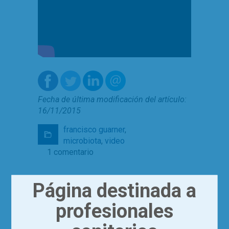
Fecha de última modificación del artículo:
16/11/2015
francisco guarner
,
microbiota
,
video
1 comentario
Página destinada a
UNA
RESPUESTA
profesionales