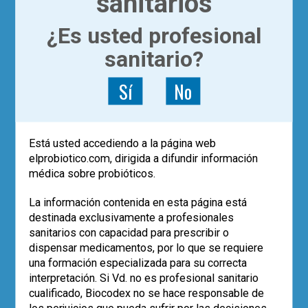
sanitarios
CAROLINA MARTIN
el dia
26-03-
2020
ha dicho:
¿Es usted profesional
sanitario?
muy bueno, claro y concreto
Accede para responder
Sí
No
DEJA UN COMENTARIO
Está usted accediendo a la página web
elprobiotico.com, dirigida a difundir información
médica sobre probióticos.
Has de ser
un usuario registrado
para
publicar un comentario.
La información contenida en esta página está
destinada exclusivamente a profesionales
POST RECIENTES
sanitarios con capacidad para prescribir o
dispensar medicamentos, por lo que se requiere
Los datos de vida real confirman el
una formación especializada para su correcta
papel de
Saccharomyces boulardii
CNCM I-745 en la erradicación de
H.
interpretación. Si Vd. no es profesional sanitario
pylori
cualificado, Biocodex no se hace responsable de
Eco-solidaridad para superar la
los perjuicios que pueda sufrir por las decisiones