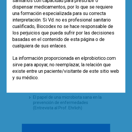
sanitarios con capacidad para prescribir o
dispensar medicamentos, por lo que se requiere
TE PUEDE INTERESAR
una formación especializada para su correcta
interpretación. Si Vd. no es profesional sanitario
Empleo de la cepa
Saccharomyces
cualificado, Biocodex no se hace responsable de
boulardii
CNCM I-745 en la prevención
los perjuicios que pueda sufrir por las decisiones
de la diarrea asociada a antibióticos
en pediatría (estudio SABURA)
basadas en el contenido de esta página o de
cualquiera de sus enlaces.
La evidencia científica del empleo de
probióticos en la diarrea aguda
infantil. Una reflexión
La información proporcionada en elprobiotico.com
Analizar la microbiota intestinal y su
sirve para apoyar, no reemplazar, la relación que
repercusión en la práctica clínica.
existe entre un paciente/visitante de este sitio web
¿Tiene algún sentido en la actualidad?
y su médico.
¿Qué opina sobre la incorporación de
los probióticos en la dieta diaria?
(Entrevista al Prof. Nieuwdorp)
El papel de una microbiota sana en la
prevención de enfermedades
(Entrevista al Prof. Ehrlich)