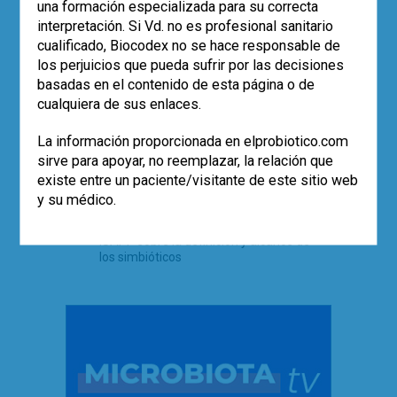
una formación especializada para su correcta
interpretación. Si Vd. no es profesional sanitario
Microbiota, probióticos y vacunas. Con
cualificado, Biocodex no se hace responsable de
la mirada puesta en el COVID-19
los perjuicios que pueda sufrir por las decisiones
El Día mundial del microbioma (27 de
basadas en el contenido de esta página o de
junio) celebrará este año la diversidad
cualquiera de sus enlaces.
Se cumplen 20 años de la publicación
científica donde se confirmó que la
leche materna no es estéril y contenía
La información proporcionada en elprobiotico.com
bacterias lácticas.
sirve para apoyar, no reemplazar, la relación que
Analizar la microbiota intestinal y su
existe entre un paciente/visitante de este sitio web
repercusión en la práctica clínica.
y su médico.
¿Tiene algún sentido en la actualidad?
Nuevo documento de consenso de la
ISAPP sobre la definición y alcance de
los simbióticos