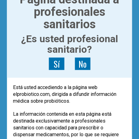
profesionales
sanitarios
POST RECIENTES
¿Es usted profesional
Los datos de vida real confirman el
papel de
Saccharomyces boulardii
sanitario?
CNCM I-745 en la erradicación de
H.
pylori
Sí
No
Eco-solidaridad para superar la
adversidad
El uso de probióticos aumenta, pero…
¿quién los recomienda?
Empleo de la cepa
Saccharomyces
Está usted accediendo a la página web
boulardii
CNCM I-745 en la prevención
elprobiotico.com, dirigida a difundir información
de la diarrea asociada a antibióticos
médica sobre probióticos.
en pediatría (estudio SABURA)
El largo camino iberolatinoamericano
La información contenida en esta página está
de la microbiota en 2025
destinada exclusivamente a profesionales
sanitarios con capacidad para prescribir o
dispensar medicamentos, por lo que se requiere
TE PUEDE INTERESAR