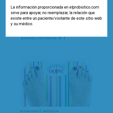
la toma de decisiones individualizadas
basándose en las características
La información proporcionada en elprobiotico.com
genómicas de cada paciente y su
sirve para apoyar, no reemplazar, la relación que
enfermedad.
existe entre un paciente/visitante de este sitio web
y su médico.
Leer más
,
disbiosis
medicina personalizada de
,
1
precisión
microbioma
|
ACTUALÍZATE
ARTÍCULOS