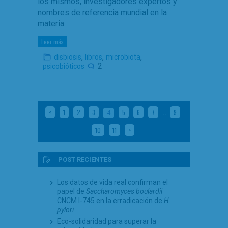
los mismos, investigadores expertos y
nombres de referencia mundial en la
materia.
Leer más
,
,
,
disbiosis
libros
microbiota
2
psicobióticos
…
<
1
2
3
5
6
7
9
4
10
11
>
POST RECIENTES
Los datos de vida real confirman el
papel de
Saccharomyces boulardii
CNCM I-745 en la erradicación de
H.
pylori
Eco-solidaridad para superar la