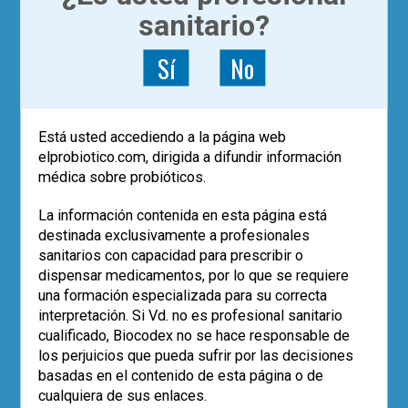
sanitario?
Sí
No
Está usted accediendo a la página web
|
ACTUALÍZATE
ARTÍCULOS
elprobiotico.com, dirigida a difundir información
El microbioma y la
médica sobre probióticos.
medicina personalizada de
La información contenida en esta página está
precisión
destinada exclusivamente a profesionales
sanitarios con capacidad para prescribir o
dispensar medicamentos, por lo que se requiere
Dr. Guillermo Álvarez Calatayud
una formación especializada para su correcta
La Medicina Personalizada de Precisión
interpretación. Si Vd. no es profesional sanitario
es un modelo de atención a los
cualificado, Biocodex no se hace responsable de
problemas de salud que pretende ajustar
los perjuicios que pueda sufrir por las decisiones
cada tratamiento mediante herramientas
basadas en el contenido de esta página o de
moleculares o genómicas y que permite
cualquiera de sus enlaces.