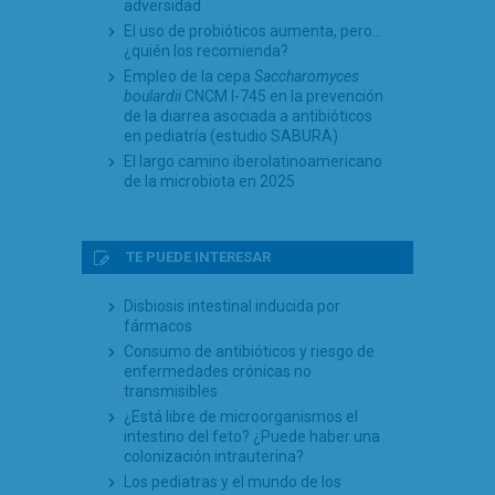
adversidad
El uso de probióticos aumenta, pero…
¿quién los recomienda?
Empleo de la cepa
Saccharomyces
boulardii
CNCM I-745 en la prevención
de la diarrea asociada a antibióticos
en pediatría (estudio SABURA)
El largo camino iberolatinoamericano
de la microbiota en 2025
TE PUEDE INTERESAR
Disbiosis intestinal inducida por
fármacos
Consumo de antibióticos y riesgo de
enfermedades crónicas no
transmisibles
¿Está libre de microorganismos el
intestino del feto? ¿Puede haber una
colonización intrauterina?
Los pediatras y el mundo de los