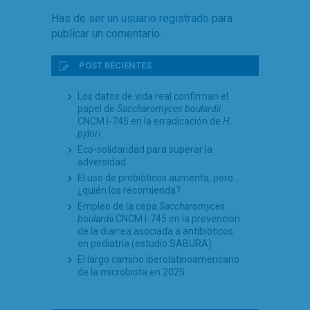
Has de ser
un usuario registrado
para
publicar un comentario.
POST RECIENTES
Los datos de vida real confirman el
papel de
Saccharomyces boulardii
CNCM I-745 en la erradicación de
H.
pylori
Eco-solidaridad para superar la
adversidad
El uso de probióticos aumenta, pero…
¿quién los recomienda?
Empleo de la cepa
Saccharomyces
boulardii
CNCM I-745 en la prevención
de la diarrea asociada a antibióticos
en pediatría (estudio SABURA)
El largo camino iberolatinoamericano
de la microbiota en 2025