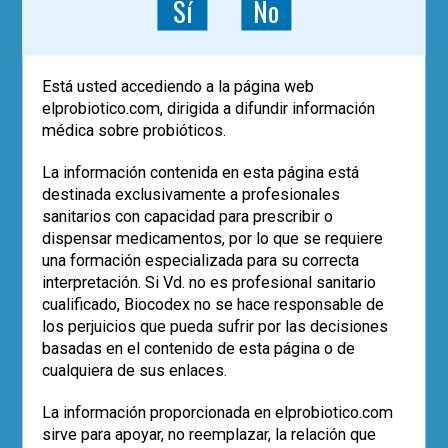
Sí
No
Dentro de los organismos e instituciones
convocadas, se ha invitado a la
Sociedad
Española de Probióticos y Prebióticos
Está usted accediendo a la página web
(SEPyP) a participar en la LINEA
elprobiotico.com, dirigida a difundir información
ESTRATEGICA IV: DEFINIR LAS
médica sobre probióticos.
PRIORIDADES EN MATERIA DE
INVESTIGACION y, en concreto, en la
La información contenida en esta página está
Acción Conjunta en Salud Animal y
destinada exclusivamente a profesionales
Humana de PROMOVER LA
sanitarios con capacidad para prescribir o
INVESTIGACIÓN DE ALTERNATIVAS A
dispensar medicamentos, por lo que se requiere
LOS ANTIBIÓTICOS EN EL CAMPO DE
una formación especializada para su correcta
LA INMUNIDAD.
interpretación. Si Vd. no es profesional sanitario
cualificado, Biocodex no se hace responsable de
De este modo la
SEPyP quiere realizar
los perjuicios que pueda sufrir por las decisiones
Propuestas de Investigación
centradas
basadas en el contenido de esta página o de
en la relevancia de la modulación de la
cualquiera de sus enlaces.
microbiota intestinal
, bien con el empleo
de probióticos y prebióticos o con la
La información proporcionada en elprobiotico.com
capacidad de las bacterias autóctonas
sirve para apoyar, no reemplazar, la relación que