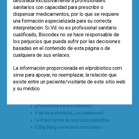
destinada exclusivamente a profesionales
pylori
sanitarios con capacidad para prescribir o
Eco-solidaridad para superar la
dispensar medicamentos, por lo que se requiere
adversidad
una formación especializada para su correcta
El uso de probióticos aumenta, pero…
interpretación. Si Vd. no es profesional sanitario
¿quién los recomienda?
cualificado, Biocodex no se hace responsable de
Empleo de la cepa
Saccharomyces
boulardii
CNCM I-745 en la prevención
los perjuicios que pueda sufrir por las decisiones
de la diarrea asociada a antibióticos
basadas en el contenido de esta página o de
en pediatría (estudio SABURA)
cualquiera de sus enlaces.
El largo camino iberolatinoamericano
de la microbiota en 2025
La información proporcionada en elprobiotico.com
sirve para apoyar, no reemplazar, la relación que
existe entre un paciente/visitante de este sitio web
TE PUEDE INTERESAR
y su médico.
Una aguja en un pajar
¿Probióticos para la halitosis?
Y de los prebióticos, ¿no hablamos?
La importancia de una cepa específica
El Big Bang y el mundo microbiano