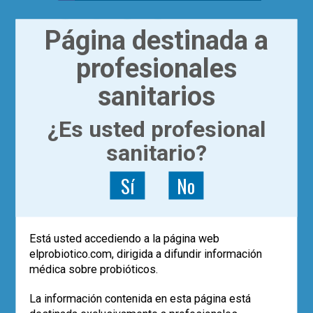
Página destinada a
Fecha de última modificación del artículo:
profesionales
15/01/2018
sanitarios
0 comentarios
¿Es usted profesional
sanitario?
DEJA UN COMENTARIO
Sí
No
Has de ser
un usuario registrado
para
publicar un comentario.
Está usted accediendo a la página web
POST RECIENTES
elprobiotico.com, dirigida a difundir información
médica sobre probióticos.
Los datos de vida real confirman el
papel de
Saccharomyces boulardii
La información contenida en esta página está
CNCM I-745 en la erradicación de
H.