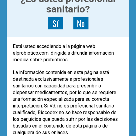
,
,
,
estudios
Eventos
farmacéuticos
sanitario?
,
,
microbiota
probioticos
profesionales
,
0
sanitarios
SEMiPyP
Sí
No
Está usted accediendo a la página web
elprobiotico.com, dirigida a difundir información
médica sobre probióticos.
La información contenida en esta página está
destinada exclusivamente a profesionales
sanitarios con capacidad para prescribir o
dispensar medicamentos, por lo que se requiere
|
una formación especializada para su correcta
ACTUALÍZATE
ARTÍCULOS
interpretación. Si Vd. no es profesional sanitario
Los probióticos y los
cualificado, Biocodex no se hace responsable de
farmacéuticos
los perjuicios que pueda sufrir por las decisiones
basadas en el contenido de esta página o de
cualquiera de sus enlaces.
Dr. Guillermo Álvarez Calatayud