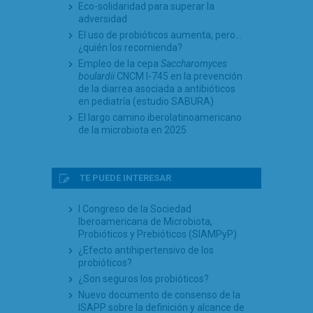
Eco-solidaridad para superar la
adversidad
El uso de probióticos aumenta, pero…
¿quién los recomienda?
Empleo de la cepa
Saccharomyces
boulardii
CNCM I-745 en la prevención
de la diarrea asociada a antibióticos
en pediatría (estudio SABURA)
El largo camino iberolatinoamericano
de la microbiota en 2025
TE PUEDE INTERESAR
I Congreso de la Sociedad
Iberoamericana de Microbiota,
Probióticos y Prebióticos (SIAMPyP)
¿Efecto antihipertensivo de los
probióticos?
¿Son seguros los probióticos?
Nuevo documento de consenso de la
ISAPP sobre la definición y alcance de