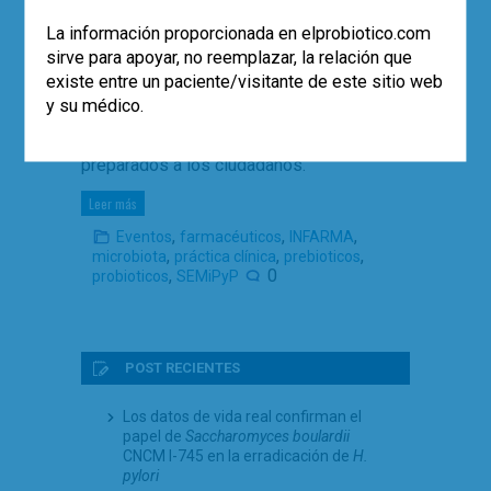
El farmacéutico es uno de los
La información proporcionada en elprobiotico.com
profesionales sanitarios más
sirve para apoyar, no reemplazar, la relación que
involucrados en el correcto uso de los
existe entre un paciente/visitante de este sitio web
probióticos y, cada vez más, demanda
y su médico.
una formación necesaria para poder
recomendar un empleo racional de estos
preparados a los ciudadanos.
Leer más
,
,
,
Eventos
farmacéuticos
INFARMA
,
,
,
microbiota
práctica clínica
prebioticos
,
0
probioticos
SEMiPyP
POST RECIENTES
Los datos de vida real confirman el
papel de
Saccharomyces boulardii
CNCM I-745 en la erradicación de
H.
pylori