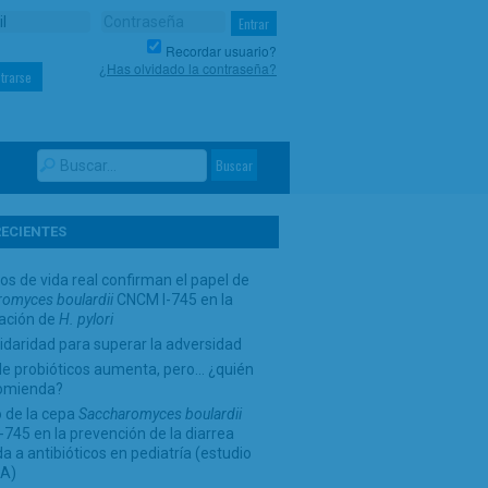
Recordar usuario?
¿Has olvidado la contraseña?
trarse
RECIENTES
os de vida real confirman el papel de
omyces boulardii
CNCM I-745 en la
cación de
H. pylori
idaridad para superar la adversidad
de probióticos aumenta, pero… ¿quién
comienda?
 de la cepa
Saccharomyces boulardii
745 en la prevención de la diarrea
a a antibióticos en pediatría (estudio
A)