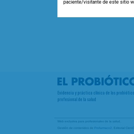
paciente/visitante de este sitio 
Evidencia y práctica clínica de los probiótico
profesional de la salud
Web exclusiva para profesionales de la salud.
Gestión de contenidos de
Profarmaco2
, Editorial Cien