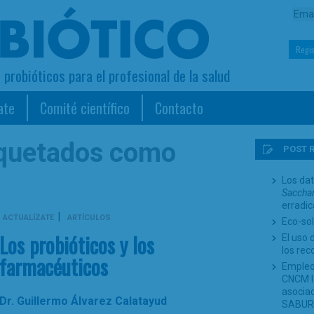
Regis
s probióticos para el profesional de la salud
ate
Comité científico
Contacto
iquetados como
POST 
Los dat
Sacchar
erradi
|
ACTUALÍZATE
ARTÍCULOS
Eco-sol
Los probióticos y los
El uso 
los re
farmacéuticos
Empleo
CNCM I-
asociad
Dr. Guillermo Álvarez Calatayud
SABUR