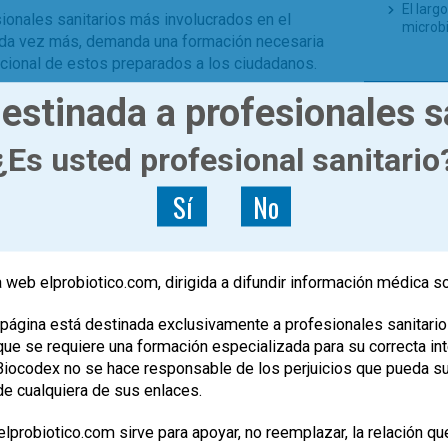
El larg
ionales sanitarios más involucrados en el
microb
cada vez más, demanda una formación necesaria
cional de estos preparados a los ciudadanos.
TE PUE
estinada a profesionales s
,
,
,
,
microbiota
práctica clínica
prebioticos
probioticos
Dos nue
¿Es usted profesional sanitario
difusió
Los pro
Sí
No
¿Fecalo
Present
Francis
Estruct
 web elprobiotico.com, dirigida a difundir información médica s
intest
página está destinada exclusivamente a profesionales sanitario
e se requiere una formación especializada para su correcta inte
, Biocodex no se hace responsable de los perjuicios que pueda s
de cualquiera de sus enlaces.
lprobiotico.com sirve para apoyar, no reemplazar, la relación qu