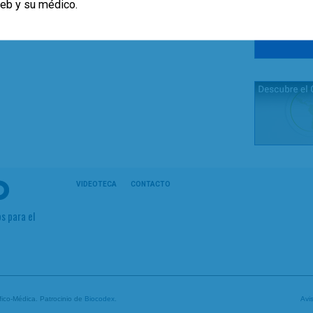
web y su médico.
VIDEOTECA
CONTACTO
s para el
tífico-Médica. Patrocinio de
Biocodex
.
Avi