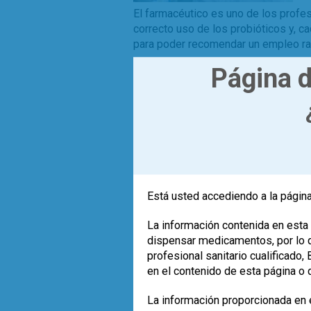
El farmacéutico es uno de los profes
correcto uso de los probióticos y, 
para poder recomendar un empleo ra
Leer más
Página d
,
,
,
Eventos
farmacéuticos
INFARMA
0
SEMiPyP
Está usted accediendo a la página
La información contenida en esta 
dispensar medicamentos, por lo qu
profesional sanitario cualificado
en el contenido de esta página o 
La información proporcionada en e