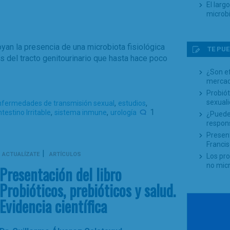
El larg
microb
an la presencia de una microbiota fisiológica
TE PUE
es del tracto genitourinario que hasta hace poco
¿Son ef
mercad
Probiót
sexual
,
,
nfermedades de transmisión sexual
estudios
,
,
1
testino Irritable
sistema inmune
urología
¿Puede 
respon
Present
Francis
|
ACTUALÍZATE
ARTÍCULOS
Los pr
no mic
Presentación del libro
Probióticos, prebióticos y salud.
Evidencia científica