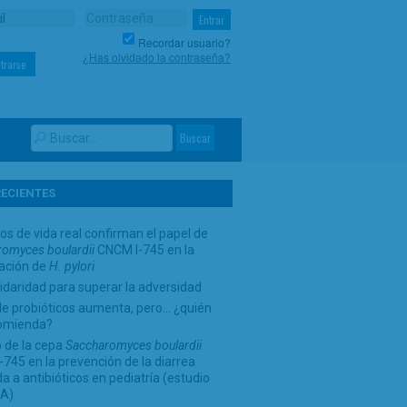
Recordar usuario?
¿Has olvidado la contraseña?
trarse
RECIENTES
os de vida real confirman el papel de
omyces boulardii
CNCM I-745 en la
cación de
H. pylori
idaridad para superar la adversidad
de probióticos aumenta, pero… ¿quién
comienda?
 de la cepa
Saccharomyces boulardii
745 en la prevención de la diarrea
a a antibióticos en pediatría (estudio
A)