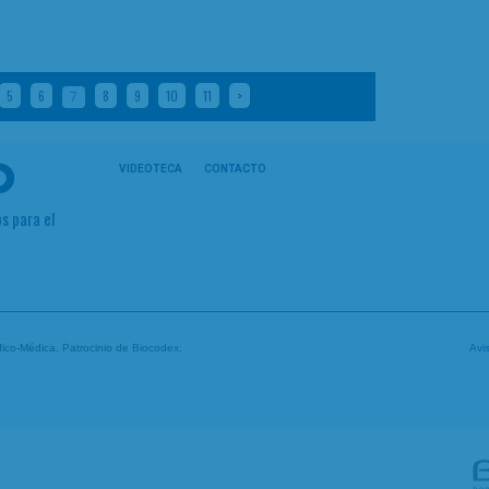
5
6
8
9
10
11
>
7
VIDEOTECA
CONTACTO
s para el
tífico-Médica. Patrocinio de
Biocodex
.
Avi