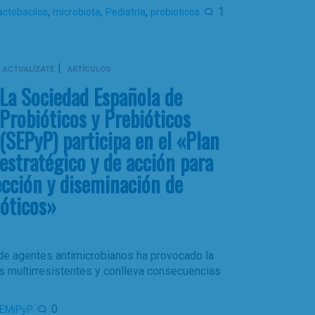
,
,
,
1
actobacilos
microbiota
Pediatría
probioticos
|
ACTUALÍZATE
ARTÍCULOS
La Sociedad Española de
Probióticos y Prebióticos
(SEPyP) participa en el «Plan
estratégico y de acción para
lección y diseminación de
ióticos»
 de agentes antimicrobianos ha provocado la
as multirresistentes y conlleva consecuencias
0
EMiPyP