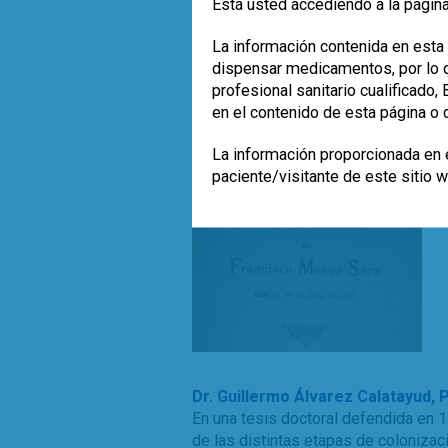
Está usted accediendo a la página
ejercen efectos metabólicos y/o in
La información contenida en esta 
Leer más
dispensar medicamentos, por lo qu
enfermedad inflamatoria intestinal
profesional sanitario cualificado
,
genéticamente modificados
Síndrome d
en el contenido de esta página o 
La información proporcionada en e
paciente/visitante de este sitio 
Dr. Guillermo Álvarez Calatayud
,
P
En una tesis doctoral defendida en 
de las distintas etapas de coloniza