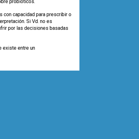
obre probióticos.
s con capacidad para prescribir o
rpretación. Si Vd. no es
ufrir por las decisiones basadas
e existe entre un