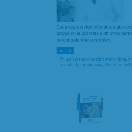
Cada vez existen más datos que apoy
propia en la próstata y en otras part
se consideraban estériles.
Leer más
,
eje cerebro-intestino-microbiota
e
,
,
microbiota
probioticos
Síndrome del In