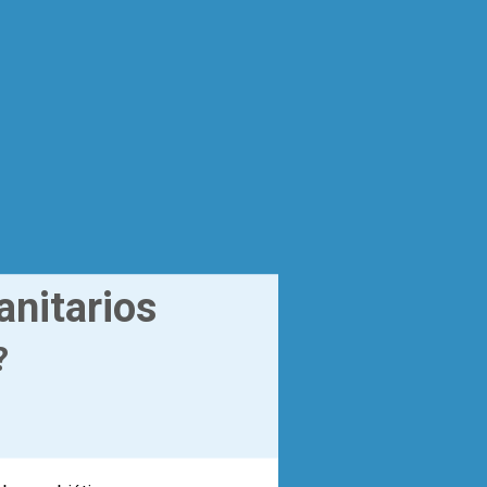
anitarios
?