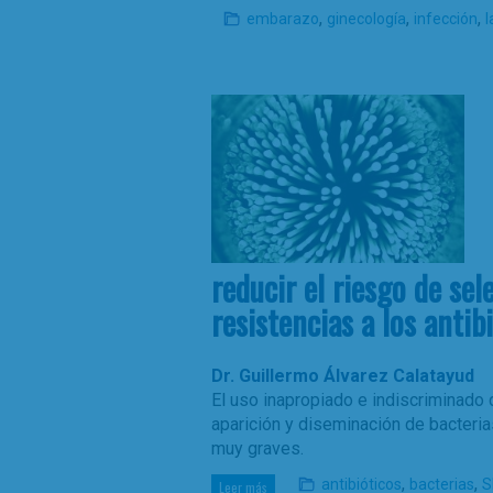
,
,
,
embarazo
ginecología
infección
l
reducir el riesgo de se
resistencias a los antib
Dr. Guillermo Álvarez Calatayud
El uso inapropiado e indiscriminado
aparición y diseminación de bacteri
muy graves.
,
,
antibióticos
bacterias
S
Leer más