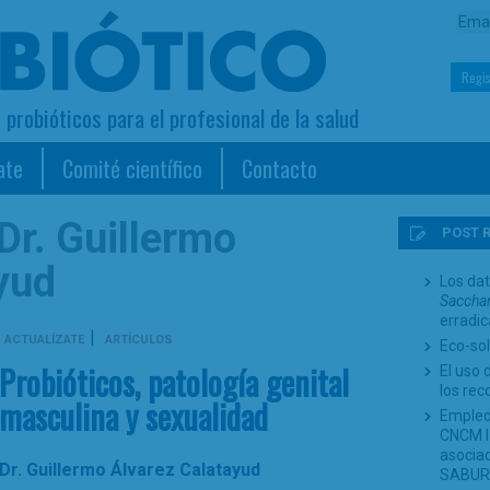
Regis
s probióticos para el profesional de la salud
ate
Comité científico
Contacto
Dr. Guillermo
POST 
yud
Los dat
Sacchar
erradi
|
ACTUALÍZATE
ARTÍCULOS
Eco-sol
Probióticos, patología genital
El uso 
los re
masculina y sexualidad
Empleo
CNCM I-
asociad
Dr. Guillermo Álvarez Calatayud
SABUR