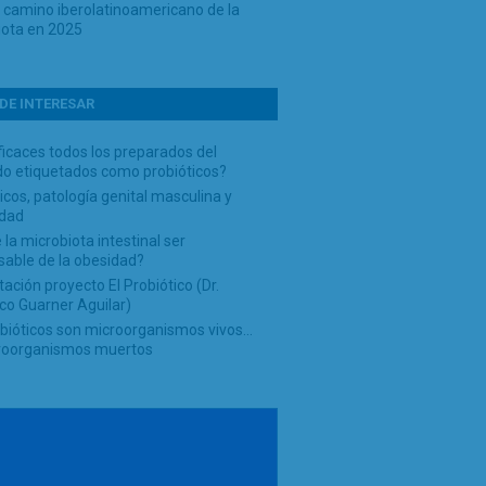
o camino iberolatinoamericano de la
iota en 2025
DE INTERESAR
icaces todos los preparados del
o etiquetados como probióticos?
icos, patología genital masculina y
idad
la microbiota intestinal ser
sable de la obesidad?
ación proyecto El Probiótico (Dr.
co Guarner Aguilar)
obióticos son microorganismos vivos…
roorganismos muertos