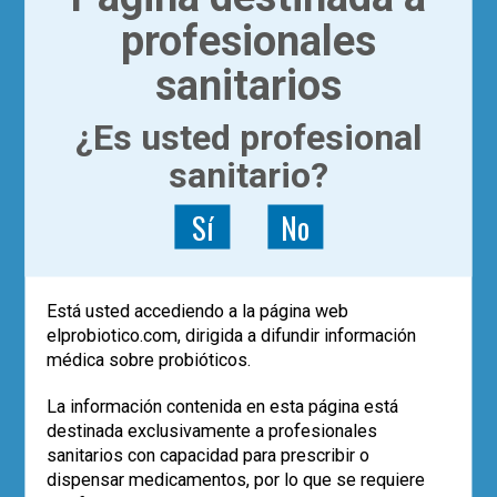
,
,
,
,
antibióticos
asma
celiaquía
Crohn
,
,
,
profesionales
diabetes
embarazo
lactancia materna
,
,
,
,
microbiota
neonatos
obesidad
prebioticos
2
probioticos
sanitarios
¿Es usted profesional
POST RECIENTES
sanitario?
Los datos de vida real confirman el
Sí
No
papel de
Saccharomyces boulardii
CNCM I-745 en la erradicación de
H.
pylori
Eco-solidaridad para superar la
Está usted accediendo a la página web
adversidad
elprobiotico.com, dirigida a difundir información
El uso de probióticos aumenta, pero…
médica sobre probióticos.
¿quién los recomienda?
Empleo de la cepa
Saccharomyces
La información contenida en esta página está
boulardii
CNCM I-745 en la prevención
de la diarrea asociada a antibióticos
destinada exclusivamente a profesionales
en pediatría (estudio SABURA)
sanitarios con capacidad para prescribir o
El largo camino iberolatinoamericano
dispensar medicamentos, por lo que se requiere
de la microbiota en 2025