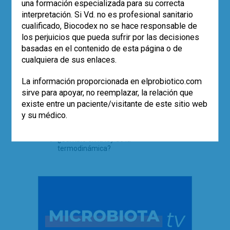
una formación especializada para su correcta
interpretación. Si Vd. no es profesional sanitario
cualificado, Biocodex no se hace responsable de
TE PUEDE INTERESAR
los perjuicios que pueda sufrir por las decisiones
basadas en el contenido de esta página o de
Más sobre antibióticos y probióticos
cualquiera de sus enlaces.
Probióticos e inmunosupresión: ¿en
qué situación estamos?
La información proporcionada en elprobiotico.com
Eco-solidaridad para superar la
sirve para apoyar, no reemplazar, la relación que
adversidad
existe entre un paciente/visitante de este sitio web
¿Prescriben los médicos probióticos
y su médico.
para prevenir la diarrea asociada al
uso de antibióticos?
¿Cambio en la ley de la
termodinámica?