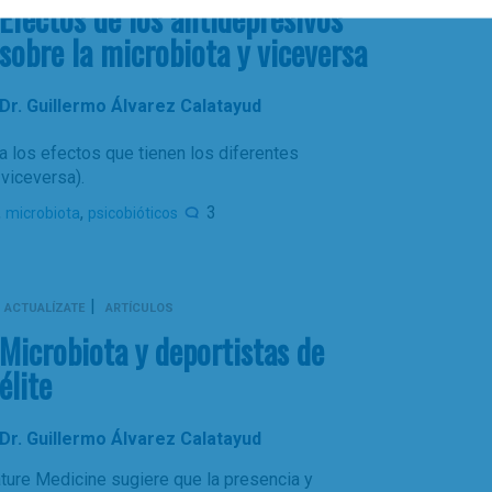
Efectos de los antidepresivos
sobre la microbiota y viceversa
Dr. Guillermo Álvarez Calatayud
a los efectos que tienen los diferentes
 viceversa).
,
,
3
microbiota
psicobióticos
|
ACTUALÍZATE
ARTÍCULOS
Microbiota y deportistas de
élite
Dr. Guillermo Álvarez Calatayud
Nature Medicine sugiere que la presencia y