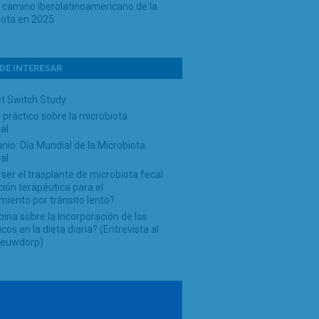
o camino iberolatinoamericano de la
iota en 2025
DE INTERESAR
et Switch Study
práctico sobre la microbiota
nal
unio: Día Mundial de la Microbiota
nal
ser el trasplante de microbiota fecal
ión terapéutica para el
miento por tránsito lento?
ina sobre la incorporación de los
icos en la dieta diaria? (Entrevista al
Nieuwdorp)