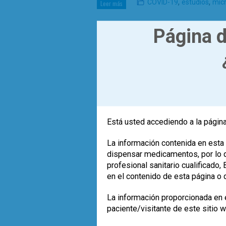
,
,
COVID-19
estudios
mic
Leer más
Página d
Está usted accediendo a la página
La ISAPP ha actualizado la definició
La información contenida en esta 
nueva denominación y las implicacion
dispensar medicamentos, por lo qu
clínica.
profesional sanitario cualificado
documento de consenso
Leer más
en el contenido de esta página o 
La información proporcionada en e
paciente/visitante de este sitio 