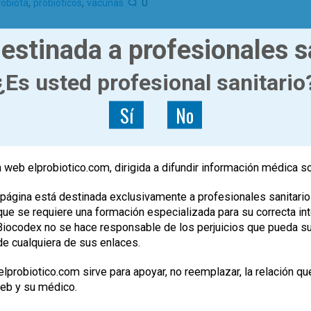
,
,
0
robiota
probioticos
vacunas
estinada a profesionales s
|
ACTUALÍZATE
ARTÍCULOS
¿Es usted profesional sanitario
Nuevo documento de consenso
de la ISAPP sobre la definición
Sí
No
y alcance de los simbióticos
 web elprobiotico.com, dirigida a difundir información médica s
Dr. Guillermo Álvarez Calatayud
n de la palabra «simbiótico». Revisamos esta
página está destinada exclusivamente a profesionales sanitario
es que tiene en la investigación y la práctica
e se requiere una formación especializada para su correcta inte
, Biocodex no se hace responsable de los perjuicios que pueda s
,
,
,
0
estudios
ISAPP
simbióticos
de cualquiera de sus enlaces.
lprobiotico.com sirve para apoyar, no reemplazar, la relación qu
web y su médico.
|
ACTUALÍZATE
ARTÍCULOS