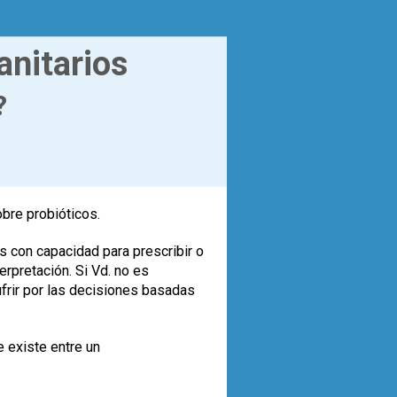
anitarios
?
obre probióticos.
s con capacidad para prescribir o
rpretación. Si Vd. no es
ufrir por las decisiones basadas
e existe entre un