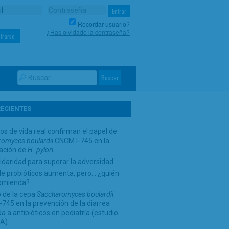
Recordar usuario?
¿Has olvidado la contraseña?
trarse
RECIENTES
os de vida real confirman el papel de
omyces boulardii
CNCM I-745 en la
cación de
H. pylori
idaridad para superar la adversidad
de probióticos aumenta, pero… ¿quién
comienda?
 de la cepa
Saccharomyces boulardii
745 en la prevención de la diarrea
a a antibióticos en pediatría (estudio
A)