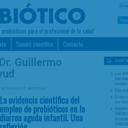
Regis
s probióticos para el profesional de la salud
ate
Comité científico
Contacto
Dr. Guillermo
POST 
yud
Los dat
Sacchar
erradi
|
ACTUALÍZATE
ARTÍCULOS
Eco-sol
La evidencia científica del
El uso 
los re
empleo de probióticos en la
Empleo
diarrea aguda infantil. Una
CNCM I-
asociad
reflexión
SABUR