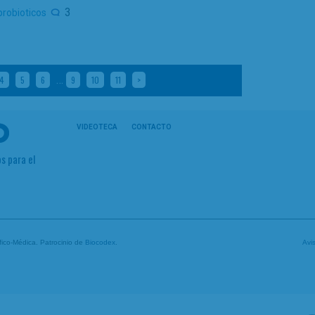
3
probioticos
…
4
5
6
9
10
11
>
VIDEOTECA
CONTACTO
s para el
tífico-Médica. Patrocinio de
Biocodex
.
Avi