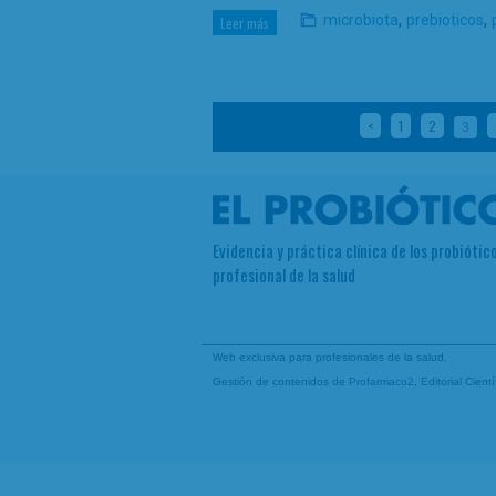
,
,
microbiota
prebioticos
Leer más
<
1
2
3
Evidencia y práctica clínica de los probiótico
profesional de la salud
Web exclusiva para profesionales de la salud.
Gestión de contenidos de
Profarmaco2
, Editorial Cien