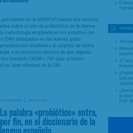
El larg
microb
, presidente de la SEMiPyP, realiza una revisión
cadas sobre el uso de probióticos en la diarrea
TE PUE
n la metodología empleada en los estudios con
til (DAI) analizados en las nuevas guías
The Di
eraliza los resultados al conjunto de todos
Manual 
legar a la conclusión errónea de que algunas
intesti
es boulardii CNCM I-745 (que sí tienen
27 de j
s) no sean eficaces en la DAI.
Intesti
¿Podrá 
una opc
estreñi
¿Qué op
probiót
|
ACTUALÍZATE
ARTÍCULOS
Prof. 
La palabra «probiótico» entra,
por fin, en el diccionario de la
lengua española