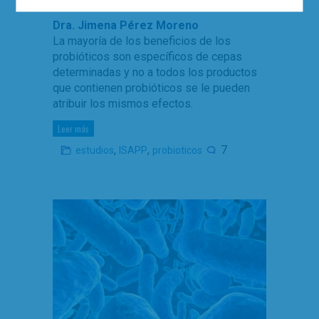
Dra. Jimena Pérez Moreno
La mayoría de los beneficios de los
probióticos son específicos de cepas
determinadas y no a todos los productos
que contienen probióticos se le pueden
atribuir los mismos efectos.
Leer más
,
,
7
estudios
ISAPP
probioticos