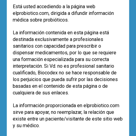
Leer más
Está usted accediendo a la página web
,
,
,
estudios
ISAPP
probioticos
SEMiPyP
elprobiotico.com, dirigida a difundir información
0
médica sobre probióticos.
La información contenida en esta página está
destinada exclusivamente a profesionales
sanitarios con capacidad para prescribir o
dispensar medicamentos, por lo que se requiere
una formación especializada para su correcta
interpretación. Si Vd. no es profesional sanitario
cualificado, Biocodex no se hace responsable de
los perjuicios que pueda sufrir por las decisiones
basadas en el contenido de esta página o de
cualquiera de sus enlaces.
La información proporcionada en elprobiotico.com
|
ACTUALÍZATE
ARTÍCULOS
sirve para apoyar, no reemplazar, la relación que
La importancia de una cepa
existe entre un paciente/visitante de este sitio web
y su médico.
específica