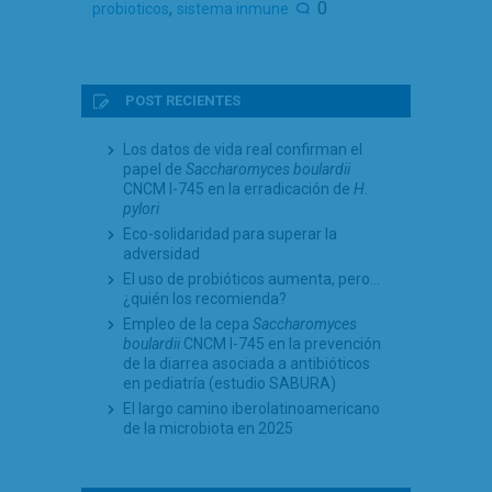
,
0
probioticos
sistema inmune
POST RECIENTES
Los datos de vida real confirman el
papel de
Saccharomyces boulardii
CNCM I-745 en la erradicación de
H.
pylori
Eco-solidaridad para superar la
adversidad
El uso de probióticos aumenta, pero…
¿quién los recomienda?
Empleo de la cepa
Saccharomyces
boulardii
CNCM I-745 en la prevención
de la diarrea asociada a antibióticos
en pediatría (estudio SABURA)
El largo camino iberolatinoamericano
de la microbiota en 2025