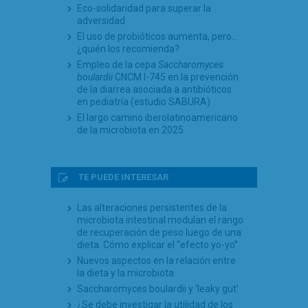
Eco-solidaridad para superar la
adversidad
El uso de probióticos aumenta, pero…
¿quién los recomienda?
Empleo de la cepa
Saccharomyces
boulardii
CNCM I-745 en la prevención
de la diarrea asociada a antibióticos
en pediatría (estudio SABURA)
El largo camino iberolatinoamericano
de la microbiota en 2025
TE PUEDE INTERESAR
Las alteraciones persistentes de la
microbiota intestinal modulan el rango
de recuperación de peso luego de una
dieta. Cómo explicar el “efecto yo-yo”
Nuevos aspectos en la relación entre
la dieta y la microbiota
Saccharomyces boulardii y ‘leaky gut’
¿Se debe investigar la utilidad de los