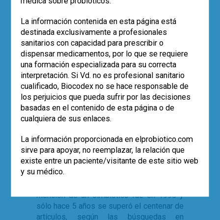
médica sobre probióticos.
prebiótico es para mejorar la supervivencia
y la implantación del probiótico. Los
La información contenida en esta página está
mecanismos de acción de las dos
destinada exclusivamente a profesionales
categorías de simbióticos se presentan en
sanitarios con capacidad para prescribir o
la
figura 1
.
dispensar medicamentos, por lo que se requiere
una formación especializada para su correcta
Es evidente que se está ampliando el
interpretación. Si Vd. no es profesional sanitario
alcance de la aplicación de los simbióticos
cualificado, Biocodex no se hace responsable de
tanto en la salud como en la enfermedad.
los perjuicios que pueda sufrir por las decisiones
Sin embargo, el término «simbiótico»
basadas en el contenido de esta página o de
puede que no sea, todavía, tan conocido
cualquiera de sus enlaces.
como el de probiótico y prebiótico, por
parte de los profesionales sanitarios. No
La información proporcionada en elprobiotico.com
obstante, se encuentra en las etiquetas de
sirve para apoyar, no reemplazar, la relación que
los productos, en los medios de
existe entre un paciente/visitante de este sitio web
comunicación (páginas web, artículos de
y su médico.
prensa, etc.) y, por supuesto, en la
literatura científica. Y aunque, la primera
mención de un simbiótico fue en 1995 y
sólo hace 5 años se superó el centenar de
artículos, según las búsquedas en