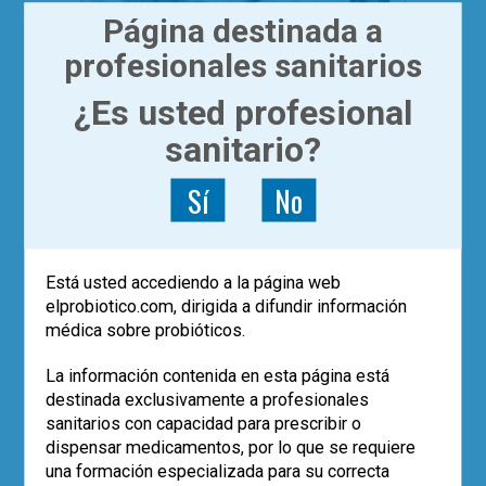
Página destinada a
profesionales sanitarios
|
¿Es usted profesional
ACTUALÍZATE
ARTÍCULOS
¿Podrían los probióticos
sanitario?
mejorar la
Sí
No
inmunogenicidad de las
vacunas?
Está usted accediendo a la página web
Dra. Virginia Robles
elprobiotico.com, dirigida a difundir información
Existen determinadas circunstancias en
médica sobre probióticos.
las que la respuesta a las vacunas puede
resultar ineficaz, como es el caso de la
La información contenida en esta página está
población anciana. ¿Qué papel podrían
destinada exclusivamente a profesionales
jugar los probióticos en este tipo de
sanitarios con capacidad para prescribir o
tratamientos?
dispensar medicamentos, por lo que se requiere
una formación especializada para su correcta
Leer más