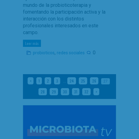
mundo de la probioticoterapia y
fomentando la participación activa y la
interacción con los distintos
profesionales interesados en este
campo.
Leer más
,
0
probioticos
redes sociales
…
<
1
2
3
24
25
26
27
28
29
30
31
32
>