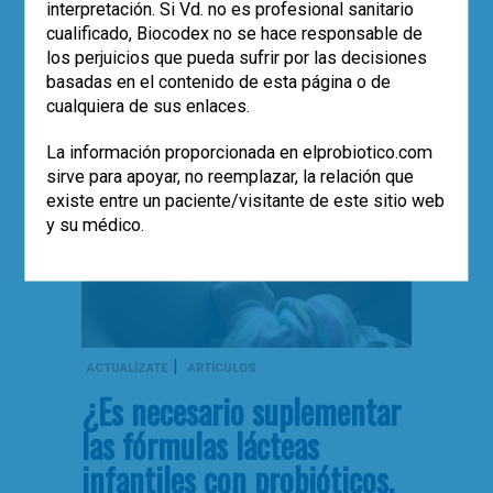
interpretación. Si Vd. no es profesional sanitario
,
,
,
,
Adultos
ancianos
estudios
probioticos
cualificado, Biocodex no se hace responsable de
,
0
sistema inmune
vacunas
los perjuicios que pueda sufrir por las decisiones
basadas en el contenido de esta página o de
cualquiera de sus enlaces.
La información proporcionada en elprobiotico.com
sirve para apoyar, no reemplazar, la relación que
existe entre un paciente/visitante de este sitio web
y su médico.
|
ACTUALÍZATE
ARTÍCULOS
¿Es necesario suplementar
las fórmulas lácteas
infantiles con probióticos,