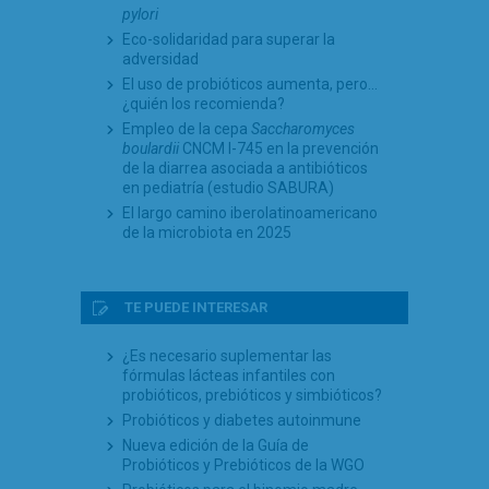
pylori
Eco-solidaridad para superar la
adversidad
El uso de probióticos aumenta, pero…
¿quién los recomienda?
Empleo de la cepa
Saccharomyces
boulardii
CNCM I-745 en la prevención
de la diarrea asociada a antibióticos
en pediatría (estudio SABURA)
El largo camino iberolatinoamericano
de la microbiota en 2025
TE PUEDE INTERESAR
¿Es necesario suplementar las
fórmulas lácteas infantiles con
probióticos, prebióticos y simbióticos?
Probióticos y diabetes autoinmune
Nueva edición de la Guía de
Probióticos y Prebióticos de la WGO