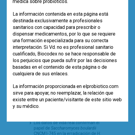
médica sobre probióticos.
bacteria-anfitrión en la mucosa del
intestino desempeñan un papel muy
La información contenida en esta página está
importante en el desarrollo y regulación
destinada exclusivamente a profesionales
del sistema inmunitario.
sanitarios con capacidad para prescribir o
dispensar medicamentos, por lo que se requiere
Leer más
una formación especializada para su correcta
,
,
alimentos funcionales
antibióticos
interpretación. Si Vd. no es profesional sanitario
,
,
,
bacterias
celiaquía
clostridium difficile
cualificado, Biocodex no se hace responsable de
,
,
,
,
cólico lactante
colitis
diarrea
disbiosis
los perjuicios que pueda sufrir por las decisiones
,
,
,
ESPGHAN
estudios
formación acreditada
basadas en el contenido de esta página o de
,
,
,
lactante
Lactobacillus
microbiota
,
,
,
cualquiera de sus enlaces.
obesidad
Pediatría
prebioticos
,
,
,
prematuros
simbióticos
sistema inmune
2
tema-revision-2014
La información proporcionada en elprobiotico.com
sirve para apoyar, no reemplazar, la relación que
existe entre un paciente/visitante de este sitio web
y su médico.
POST RECIENTES
Los datos de vida real confirman el
papel de
Saccharomyces boulardii
CNCM I-745 en la erradicación de
H.