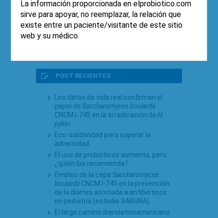
La información proporcionada en elprobiotico.com
2 comentarios
sirve para apoyar, no reemplazar, la relación que
existe entre un paciente/visitante de este sitio
web y su médico.
Esta entrada está protegida. Introduzca la
contraseña para ver los comentarios.
POST RECIENTES
Los datos de vida real confirman el
papel de
Saccharomyces boulardii
CNCM I-745 en la erradicación de
H.
pylori
Eco-solidaridad para superar la
adversidad
El uso de probióticos aumenta, pero…
¿quién los recomienda?
Empleo de la cepa
Saccharomyces
boulardii
CNCM I-745 en la prevención
de la diarrea asociada a antibióticos
en pediatría (estudio SABURA)
El largo camino iberolatinoamericano