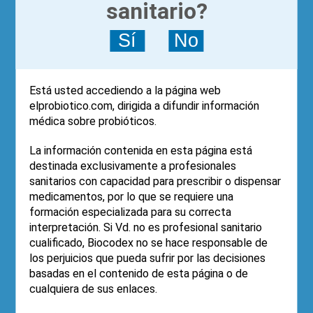
sanitario?
Recordar
¿Olvidaste tu contraseña?
Olvidé mi
Sí
No
contraseña
¿Nuevo usuario?
Clic aquí para registrarse
Está usted accediendo a la página web
elprobiotico.com, dirigida a difundir información
médica sobre probióticos.
Fecha de última modificación del artículo:
15/11/2013
La información contenida en esta página está
destinada exclusivamente a profesionales
alimentos funcionales
,
sanitarios con capacidad para prescribir o dispensar
antibióticos
,
bacterias
,
medicamentos, por lo que se requiere una
celiaquía
,
clostridium difficile
,
formación especializada para su correcta
cólico lactante
,
colitis
,
diarrea
,
interpretación. Si Vd. no es profesional sanitario
disbiosis
,
ESPGHAN
,
estudios
,
cualificado, Biocodex no se hace responsable de
formación acreditada
,
lactante
,
los perjuicios que pueda sufrir por las decisiones
Lactobacillus
,
microbiota
,
basadas en el contenido de esta página o de
obesidad
,
Pediatría
,
prebioticos
,
cualquiera de sus enlaces.
prematuros
,
simbióticos
,
sistema
inmune
,
tema-revision-2014