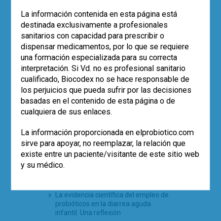
adversidad
El uso de probióticos aumenta, pero…
La información contenida en esta página está
¿quién los recomienda?
destinada exclusivamente a profesionales
Empleo de la cepa
Saccharomyces
sanitarios con capacidad para prescribir o
boulardii
CNCM I-745 en la prevención
dispensar medicamentos, por lo que se requiere
de la diarrea asociada a antibióticos
una formación especializada para su correcta
en pediatría (estudio SABURA)
interpretación. Si Vd. no es profesional sanitario
El largo camino iberolatinoamericano
cualificado, Biocodex no se hace responsable de
de la microbiota en 2025
los perjuicios que pueda sufrir por las decisiones
basadas en el contenido de esta página o de
cualquiera de sus enlaces.
TE PUEDE INTERESAR
La información proporcionada en elprobiotico.com
El Día mundial del microbioma (27 de
sirve para apoyar, no reemplazar, la relación que
junio) celebrará este año la diversidad
existe entre un paciente/visitante de este sitio web
Generalidades de los probióticos
y su médico.
¿Podemos usar con seguridad
probióticos en todos nuestros
pacientes?
La evidencia científica del empleo de
probióticos en la diarrea aguda
infantil. Una reflexión