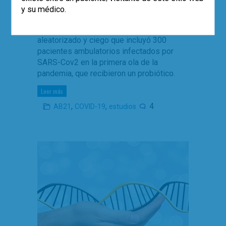
gravedad del cuadro clínico del COVID-
y su médico.
19. Revisamos los resultados de un
ensayo controlado con placebo,
aleatorizado y ciego que incluyó 300
pacientes ambulatorios infectados por
SARS-Cov2 en la primera ola de la
pandemia, que recibieron un probiótico.
Leer más
,
,
4
AB21
COVID-19
estudios