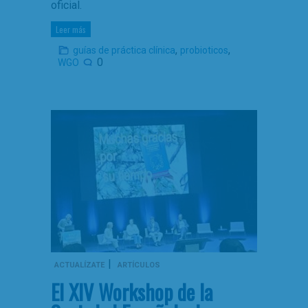
oficial.
Leer más
,
,
guías de práctica clínica
probioticos
0
WGO
|
ACTUALÍZATE
ARTÍCULOS
El XIV Workshop de la