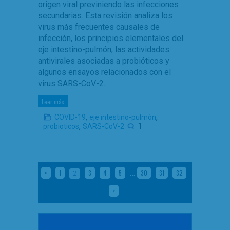
origen viral previniendo las infecciones
secundarias. Esta revisión analiza los
virus más frecuentes causales de
infección, los principios elementales del
eje intestino-pulmón, las actividades
antivirales asociadas a probióticos y
algunos ensayos relacionados con el
virus SARS-CoV-2.
Leer más
,
,
COVID-19
eje intestino-pulmón
,
1
probioticos
SARS-CoV-2
…
<
1
3
4
5
30
31
32
2
>