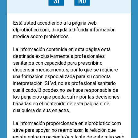
Está usted accediendo a la página web
elprobiotico.com, dirigida a difundir información
médica sobre probióticos.
La información contenida en esta página está
destinada exclusivamente a profesionales
sanitarios con capacidad para prescribir o
|
ACTUALÍZATE
ARTÍCULOS
dispensar medicamentos, por lo que se requiere
Probióticos en
una formación especializada para su correcta
interpretación. Si Vd. no es profesional sanitario
enfermedades respiratorias
cualificado, Biocodex no se hace responsable de
de origen viral: un ensayo
los perjuicios que pueda sufrir por las decisiones
controlado en Covid-19
basadas en el contenido de esta página o de
cualquiera de sus enlaces.
Dr. Francisco Guarner
La información proporcionada en elprobiotico.com
Los probióticos podrían brindar
sirve para apoyar, no reemplazar, la relación que
beneficios a la hora de controlar la
existe entre un paciente/visitante de este sitio web