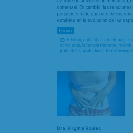
se trate de una relación mutualista, 
comensal. En cambio, las relaciones 
perjuicio o daño para uno de los mie
estables en la evolución de las espe
Leer más
,
,
,
Adultos
antibióticos
bacterias
clo
,
,
acreditada
lactancia materna
microbi
,
,
prebioticos
probioticos
tema-revision
Dra. Virginia Robles