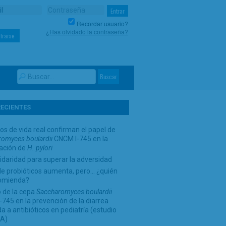
Recordar usuario?
¿Has olvidado la contraseña?
trarse
RECIENTES
os de vida real confirman el papel de
omyces boulardii
CNCM I-745 en la
cación de
H. pylori
idaridad para superar la adversidad
de probióticos aumenta, pero… ¿quién
comienda?
 de la cepa
Saccharomyces boulardii
745 en la prevención de la diarrea
a a antibióticos en pediatría (estudio
A)