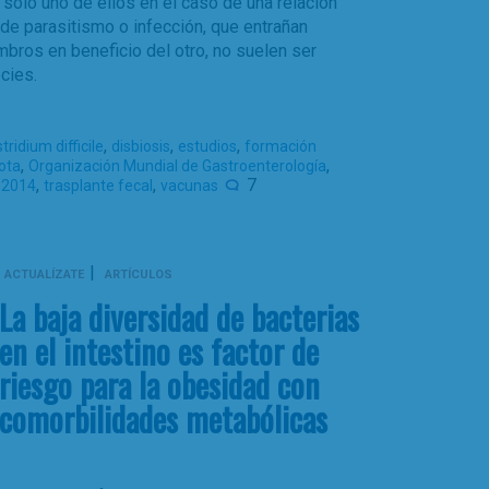
o sólo uno de ellos en el caso de una relación
de parasitismo o infección, que entrañan
mbros en beneficio del otro, no suelen ser
cies.
,
,
,
stridium difficile
disbiosis
estudios
formación
,
,
ota
Organización Mundial de Gastroenterología
,
,
7
-2014
trasplante fecal
vacunas
|
ACTUALÍZATE
ARTÍCULOS
La baja diversidad de bacterias
en el intestino es factor de
riesgo para la obesidad con
comorbilidades metabólicas