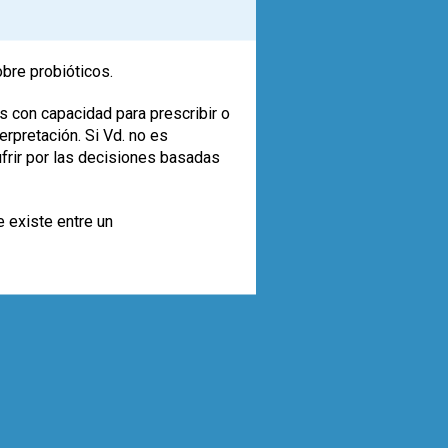
obre probióticos.
s con capacidad para prescribir o
rpretación. Si Vd. no es
ufrir por las decisiones basadas
e existe entre un