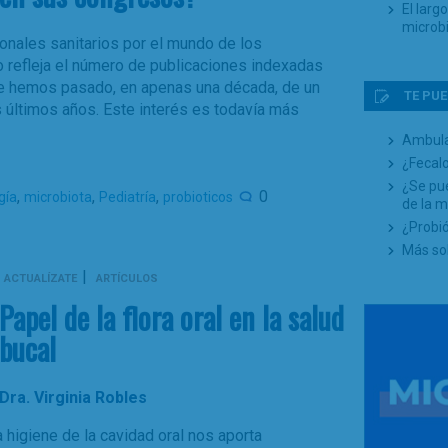
El larg
microb
sionales sanitarios por el mundo de los
o refleja el número de publicaciones indexadas
e hemos pasado, en apenas una década, de un
TE PUE
s últimos años. Este interés es todavía más
Ambula
¿Fecalo
¿Se pue
,
,
,
0
gía
microbiota
Pediatría
probioticos
de la m
¿Probió
Más sob
|
ACTUALÍZATE
ARTÍCULOS
Papel de la flora oral en la salud
bucal
Dra. Virginia Robles
higiene de la cavidad oral nos aporta