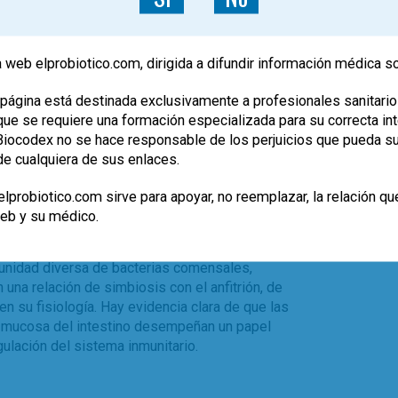
 web elprobiotico.com, dirigida a difundir información médica s
|
FÓRMATE
TEMAS DE REVISIÓN
Empleo de probióticos y
página está destinada exclusivamente a profesionales sanitario
e se requiere una formación especializada para su correcta inte
prebióticos en pediatría
, Biocodex no se hace responsable de los perjuicios que pueda s
de cualquiera de sus enlaces.
Dr. Guillermo Álvarez Calatayud
lprobiotico.com sirve para apoyar, no reemplazar, la relación qu
a centrarse en hacer corresponder las cepas y
web y su médico.
ación clínica para la que han mostrado beneficio
unidad diversa de bacterias comensales,
n una relación de simbiosis con el anfitrión, de
 su fisiología. Hay evidencia clara de que las
la mucosa del intestino desempeñan un papel
gulación del sistema inmunitario.