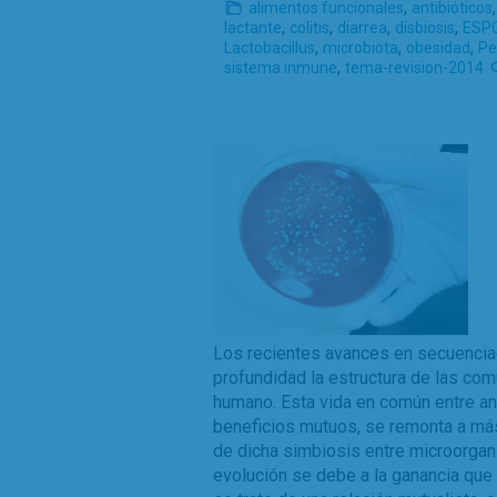
,
alimentos funcionales
antibióticos
,
,
,
,
lactante
colitis
diarrea
disbiosis
ESP
,
,
,
Lactobacillus
microbiota
obesidad
Pe
,
sistema inmune
tema-revision-2014
Los recientes avances en secuenciac
profundidad la estructura de las co
humano. Esta vida en común entre an
beneficios mutuos, se remonta a más
de dicha simbiosis entre microorgan
evolución se debe a la ganancia qu