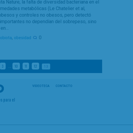
a Nature, la falta de diversidad bacteriana en el
rmedades metabólicas (Le Chatelier et al,
s obesos y controles no obesos, pero detectó
 importantes no dependían del sobrepeso, sino
 en…
,
0
obiota
obesidad
…
3
10
11
12
13
VIDEOTECA
CONTACTO
s para el