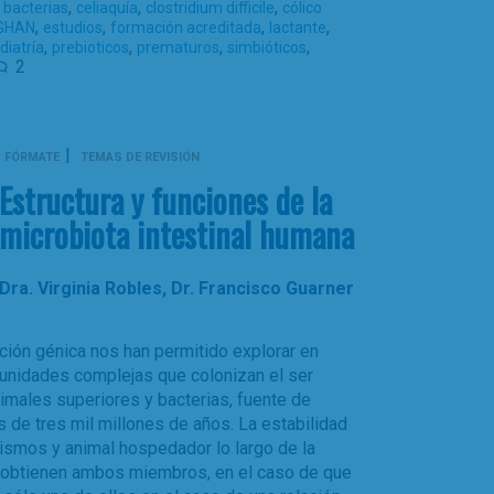
,
,
,
,
bacterias
celiaquía
clostridium difficile
cólico
,
,
,
,
GHAN
estudios
formación acreditada
lactante
,
,
,
,
diatría
prebioticos
prematuros
simbióticos
2
|
FÓRMATE
TEMAS DE REVISIÓN
Estructura y funciones de la
microbiota intestinal humana
Dra. Virginia Robles
,
Dr. Francisco Guarner
ión génica nos han permitido explorar en
munidades complejas que colonizan el ser
imales superiores y bacterias, fuente de
 de tres mil millones de años. La estabilidad
ismos y animal hospedador lo largo de la
e obtienen ambos miembros, en el caso de que