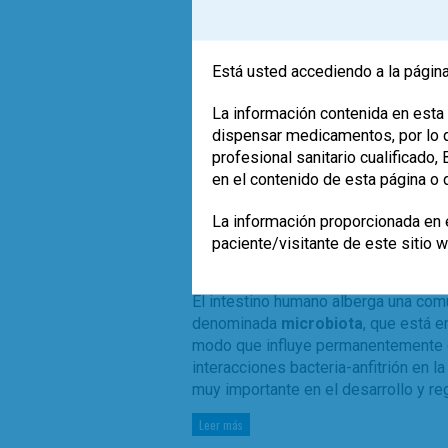
Está usted accediendo a la página
La información contenida en esta 
dispensar medicamentos, por lo qu
profesional sanitario cualificado
en el contenido de esta página o 
La información proporcionada en e
El empleo de los probióticos deberí
paciente/visitante de este sitio 
dosis de producto utilizado a la situ
en los ensayos.
El intestino humano alberga una com
denominada
microbiota
, que está e
modo que influye permanentemente en
interacciones bacteria-anfitrión en 
muy importante en el desarrollo y re
Leer más