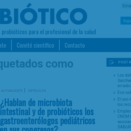
Regis
s probióticos para el profesional de la salud
ate
Comité científico
Contacto
iquetados como
POST 
Los dat
Sacchar
erradi
|
ACTUALÍZATE
ARTÍCULOS
Eco-sol
¿Hablan de microbiota
El uso 
los re
intestinal y de probióticos los
Empleo
gastroenterólogos pediátricos
CNCM I-
asociad
en sus congresos?
SABUR