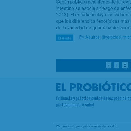
Según publicó recientemente la revist
intestino se asocia a riesgo de enfe
2013). El estudio incluyó individuo
que las diferencias fenotípicas más
de la variedad de genes bacterianos
,
,
Adultos
diversidad
micr
Leer más
<
1
2
Evidencia y práctica clínica de los probiótico
profesional de la salud
Web exclusiva para profesionales de la salud.