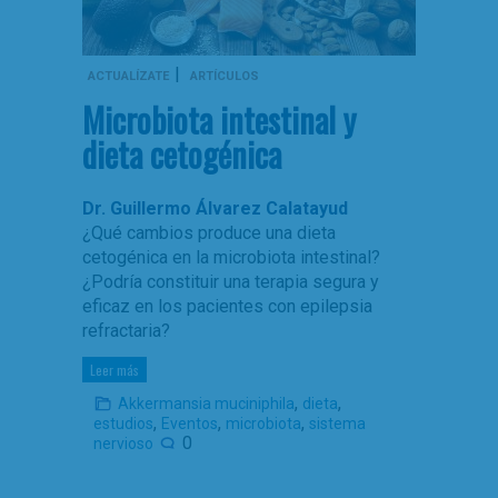
|
ACTUALÍZATE
ARTÍCULOS
Microbiota intestinal y
dieta cetogénica
Dr. Guillermo Álvarez Calatayud
¿Qué cambios produce una dieta
cetogénica en la microbiota intestinal?
¿Podría constituir una terapia segura y
eficaz en los pacientes con epilepsia
refractaria?
Leer más
,
,
Akkermansia muciniphila
dieta
,
,
,
estudios
Eventos
microbiota
sistema
0
nervioso