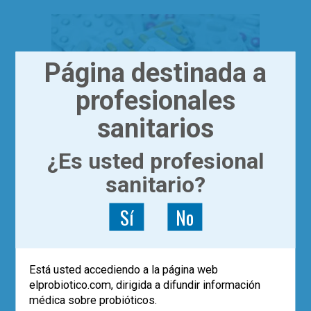
Página destinada a
profesionales
sanitarios
¿Es usted profesional
|
ACTUALÍZATE
ARTÍCULOS
sanitario?
Probióticos y antibióticos
Sí
No
Dr. Francisco Guarner
Está demostrado que durante el
consumo de antibióticos hay pérdida de
Está usted accediendo a la página web
riqueza y diversidad en la microbiota
elprobiotico.com, dirigida a difundir información
intestinal y sobrecrecimiento de
médica sobre probióticos.
especies resistentes que distorsionan el