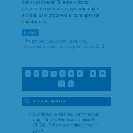
contra el cáncer. En este artículo
revisamos qué datos experimentales
existen para proponer el concepto de
oncobiótico.
Leer más
,
,
,
antibióticos
cáncer
estudios
,
,
0
microbiota
oncobióticos
probioticos
…
<
1
2
4
5
6
11
12
3
13
>
POST RECIENTES
Los datos de vida real confirman el
papel de
Saccharomyces boulardii
CNCM I-745 en la erradicación de
H.
pylori