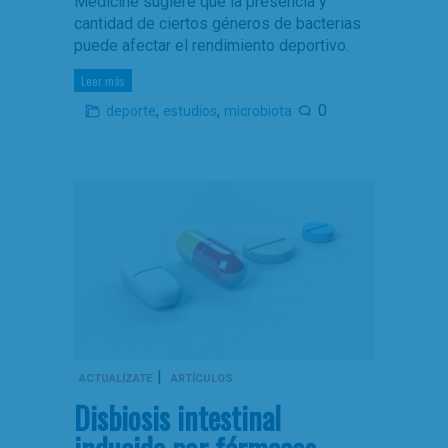
Medicine sugiere que la presencia y
cantidad de ciertos géneros de bacterias
puede afectar el rendimiento deportivo.
Leer más
,
,
0
deporte
estudios
microbiota
|
ACTUALÍZATE
ARTÍCULOS
Disbiosis intestinal