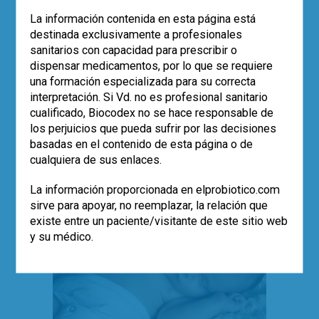
ecosistema. El uso de probióticos
La información contenida en esta página está
asociado al tratamiento con antibióticos
destinada exclusivamente a profesionales
no solo previene la diarrea, sino que,
sanitarios con capacidad para prescribir o
sobre todo, puede mitigar la disbiosis y
dispensar medicamentos, por lo que se requiere
favorecer la pronta recuperación del
una formación especializada para su correcta
ecosistema.
interpretación. Si Vd. no es profesional sanitario
Leer más
cualificado, Biocodex no se hace responsable de
los perjuicios que pueda sufrir por las decisiones
,
,
,
antibióticos
disbiosis
estudios
basadas en el contenido de esta página o de
,
probioticos
Saccharomyces boulardii CNCM
,
2
cualquiera de sus enlaces.
I-745
sistema inmune
La información proporcionada en elprobiotico.com
sirve para apoyar, no reemplazar, la relación que
existe entre un paciente/visitante de este sitio web
y su médico.