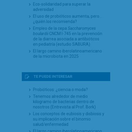
Eco-solidaridad para superar la
adversidad
El uso de probióticos aumenta, pero…
¿quién los recomienda?
Empleo de la cepa
Saccharomyces
boulardii
CNCM I-745 en la prevención
de la diarrea asociada a antibióticos
en pediatría (estudio SABURA)
El largo camino iberolatinoamericano
de la microbiota en 2025
TE PUEDE INTERESAR
Probióticos: ¿ciencia o moda?
Tenemos alrededor de medio
kilogramo de bacterias dentro de
nosotros (Entrevista al Prof. Bork)
Los conceptos de eubiosis y disbiosis y
su implicación sobre el binomio
salud/enfermedad
El largo camino iberolatinoamericano