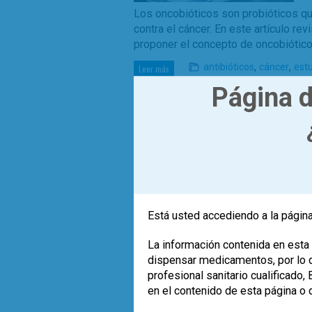
Los oncobióticos son probióticos qu
contra el cáncer. En este artículo r
proponer el concepto de oncobiótico
,
,
antibióticos
cáncer
est
Leer más
Página d
Está usted accediendo a la página
La información contenida en esta 
dispensar medicamentos, por lo qu
profesional sanitario cualificado
en el contenido de esta página o 