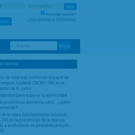
Recordar usuario?
¿Has olvidado la contraseña?
trarse
RECIENTES
os de vida real confirman el papel de
omyces boulardii
CNCM I-745 en la
cación de
H. pylori
idaridad para superar la adversidad
de probióticos aumenta, pero… ¿quién
comienda?
 de la cepa
Saccharomyces boulardii
745 en la prevención de la diarrea
a a antibióticos en pediatría (estudio
A)