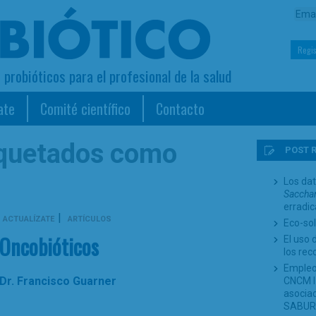
Regis
s probióticos para el profesional de la salud
ate
Comité científico
Contacto
iquetados como
POST 
Los dat
Sacchar
erradi
|
ACTUALÍZATE
ARTÍCULOS
Eco-sol
Oncobióticos
El uso 
los re
Empleo
Dr. Francisco Guarner
CNCM I-
asociad
SABUR