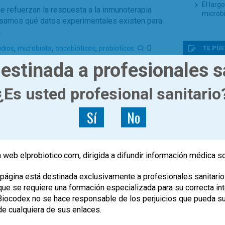
El larg
e refuerzan la respuesta a la inmunoterapia
microb
evisamos qué datos experimentales existen para
.
,
,
,
0
TE PUE
udios
microbiota
oncobióticos
probioticos
estinada a profesionales s
Microbi
El XIV 
¿Es usted profesional sanitario
Microbi
(SEMiP
profesi
Sí
No
microb
V Works
evidenc
Futuro 
 web elprobiotico.com, dirigida a difundir información médica s
¿Puede 
respon
página está destinada exclusivamente a profesionales sanitario
e se requiere una formación especializada para su correcta inte
, Biocodex no se hace responsable de los perjuicios que pueda s
de cualquiera de sus enlaces.