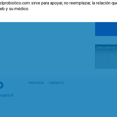
lprobiotico.com sirve para apoyar, no reemplazar, la relación qu
web y su médico.
VIDEOTECA
CONTACTO
s para el