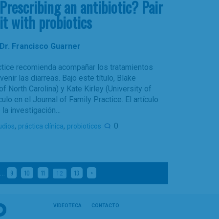
Prescribing an antibiotic? Pair
it with probiotics
Dr. Francisco Guarner
ractice recomienda acompañar los tratamientos
enir las diarreas. Bajo este título, Blake
 North Carolina) y Kate Kirley (University of
ulo en el Journal of Family Practice. El artículo
 la investigación…
,
,
0
udios
práctica clínica
probioticos
…
9
10
11
13
>
12
VIDEOTECA
CONTACTO