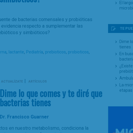
El larg
microb
uente de bacterias comensales y probióticas
 la evidencia respecto a sumplementar las
TE PUE
ebióticos y simbióticos?
Dime lo
tienes
,
,
,
,
,
erna
lactante
Pediatría
prebioticos
probioticos
En busc
bacter
¿Existe
prebiót
Ambula
|
ACTUALÍZATE
ARTÍCULOS
La micr
Dime lo que comes y te diré que
etapas 
bacterias tienes
Dr. Francisco Guarner
tos en nuestro metabolismo, condiciona la