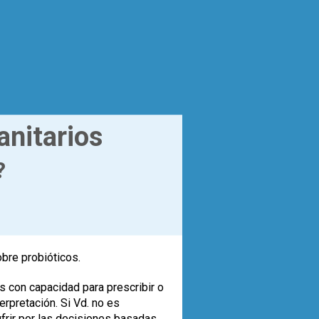
anitarios
?
obre probióticos.
s con capacidad para prescribir o
rpretación. Si Vd. no es
ufrir por las decisiones basadas