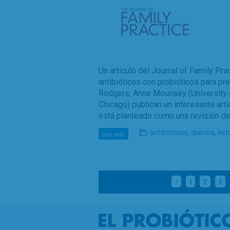
Un artículo del Journal of Family P
antibióticos con probióticos para prev
Rodgers, Anne Mounsey (University of
Chicago) publican un interesante artíc
está planteado como una revisión de
,
,
antibióticos
diarrea
est
Leer más
<
1
2
3