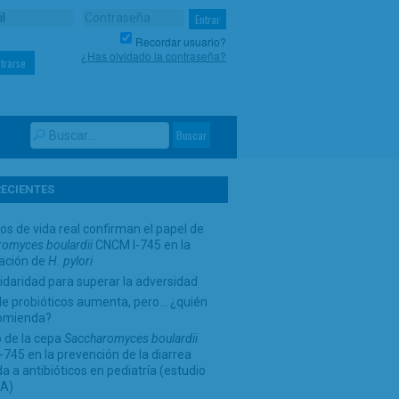
Recordar usuario?
¿Has olvidado la contraseña?
trarse
RECIENTES
os de vida real confirman el papel de
omyces boulardii
CNCM I-745 en la
cación de
H. pylori
idaridad para superar la adversidad
de probióticos aumenta, pero… ¿quién
comienda?
 de la cepa
Saccharomyces boulardii
745 en la prevención de la diarrea
a a antibióticos en pediatría (estudio
A)