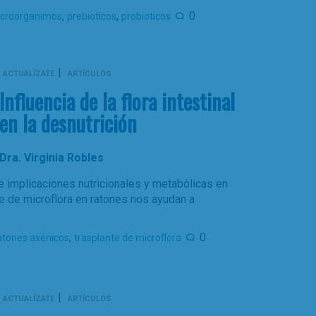
,
,
0
croorganimos
prebioticos
probioticos
|
ACTUALÍZATE
ARTÍCULOS
Influencia de la flora intestinal
en la desnutrición
Dra. Virginia Robles
ene implicaciones nutricionales y metabólicas en
e de microflora en ratones nos ayudan a
,
0
atones axénicos
trasplante de microflora
|
ACTUALÍZATE
ARTÍCULOS