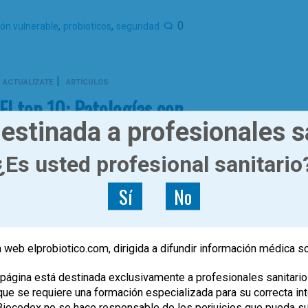
,
,
0
ión vulnerable
probioticos
seguridad
|
ACTUALÍZATE
ARTÍCULOS
El top 10: Patologías con
investigaciones recientes en
estinada a profesionales s
microbiota humana y
¿Es usted profesional sanitario
probióticos
Sí
No
Dra. Jimena Pérez Moreno
 web elprobiotico.com, dirigida a difundir información médica s
página está destinada exclusivamente a profesionales sanitario
on un alto porcentaje de subjetividad, refleja las
e se requiere una formación especializada para su correcta inte
microbioma humano y el posible futuro empleo
, Biocodex no se hace responsable de los perjuicios que pueda s