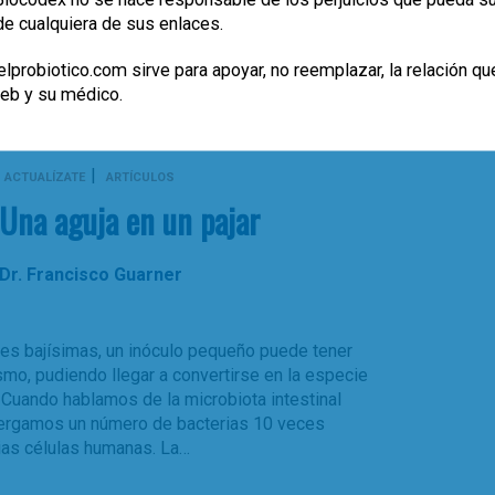
desarrollando tanto en investigación básica
de cualquiera de sus enlaces.
aca; DM: diabetes mellitus; NK: natural killer)
lprobiotico.com sirve para apoyar, no reemplazar, la relación qu
,
0
microbiota
probioticos
web y su médico.
|
ACTUALÍZATE
ARTÍCULOS
Una aguja en un pajar
Dr. Francisco Guarner
es bajísimas, un inóculo pequeño puede tener
mo, pudiendo llegar a convertirse en la especie
Cuando hablamos de la microbiota intestinal
bergamos un número de bacterias 10 veces
ias células humanas. La…