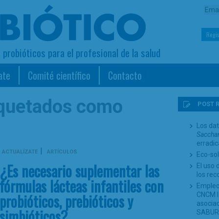
Regis
s probióticos para el profesional de la salud
ate
Comité científico
Contacto
iquetados como
POST 
Los dat
Sacchar
erradi
|
ACTUALÍZATE
ARTÍCULOS
Eco-sol
¿Es necesario suplementar las
El uso 
los re
fórmulas lácteas infantiles con
Empleo
probióticos, prebióticos y
CNCM I-
asociad
simbióticos?
SABUR