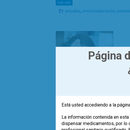
Leer más
,
,
estudios
inmunodepresión
poblac
Página d
Está usted accediendo a la página
La información contenida en esta 
El siguiente listado, probablemente c
dispensar medicamentos, por lo qu
nuevas perspectivas que, sobre el 
profesional sanitario cualificado