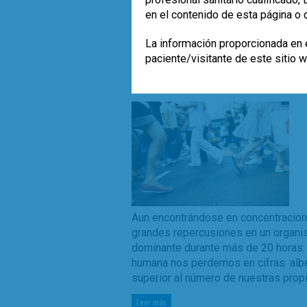
clínico de los probióticos, se están 
en el contenido de esta página o 
como en clínica. (EC: enfermedad celi
La información proporcionada en e
,
,
estudios
investigación
Leer más
paciente/visitante de este sitio 
Aun encontrándose en concentracion
grandes repercusiones en un organis
dominante durante más de 20 horas. 
humana nos perdemos en cifras: al
superior al número de nuestras prop
Leer más